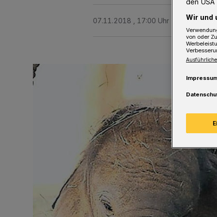
den USA 
Wir und 
07.11.2018 , 17:00 Uhr
2 Minuten Le
Verwendung
von oder Zu
Werbeleist
Verbesseru
Ausführliche
Impressu
Datenschu
E