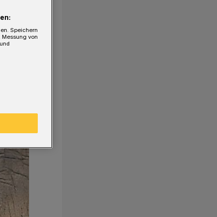
en:
gen. Speichern
e, Messung von
 und