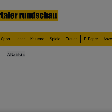
Sport
Leser
Kolumne
Spiele
Trauer
E-Paper
Anze