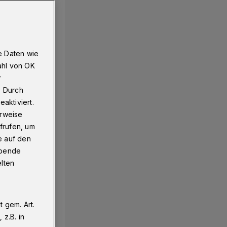
e Daten wie
ahl von OK
r
. Durch
aktiviert.
erweise
frufen, um
e auf den
ebende
elten
 gem. Art.
z.B. in