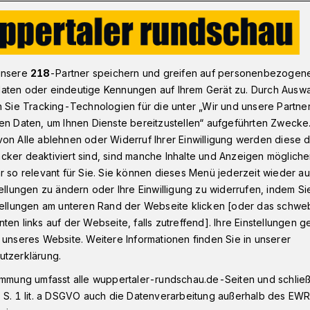
gen "PETA"-Kritik
unsere
218
-Partner speichern und greifen auf personenbezogen
aten oder eindeutige Kennungen auf Ihrem Gerät zu. Durch Ausw
n Sie Tracking-Technologien für die unter „Wir und unsere Partne
en Daten, um Ihnen Dienste bereitzustellen“ aufgeführten Zwecke
ch gegen "PETA"-
on Alle ablehnen oder Widerruf Ihrer Einwilligung werden diese de
cker deaktiviert sind, sind manche Inhalte und Anzeigen möglich
r so relevant für Sie. Sie können dieses Menü jederzeit wieder au
tellungen zu ändern oder Ihre Einwilligung zu widerrufen, indem Si
stellungen am unteren Rand der Webseite klicken [oder das schw
ten links auf der Webseite, falls zutreffend]. Ihre Einstellungen g
uppertal weist die Kritik der
 unseres Website. Weitere Informationen finden Sie in unserer
A" an der Elefantenhaltung entschieden
utzerklärung.
immung umfasst alle wuppertaler-rundschau.de-Seiten und schließt
 S. 1 lit. a DSGVO auch die Datenverarbeitung außerhalb des EWR, 