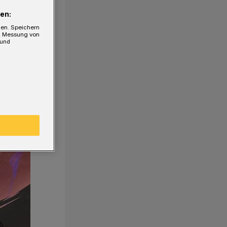
en:
gen. Speichern
e, Messung von
 und