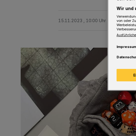
Wir und 
Verwendung
15.11.2023 , 10:00 Uhr
Eine Minute 
von oder Zu
Werbeleist
Verbesseru
Ausführliche
Impressu
Datenschu
E