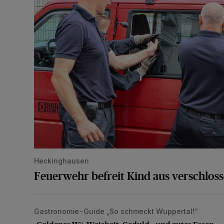
Heckinghausen
Feuerwehr befreit Kind aus verschlos
Gastronomie-Guide „So schmeckt Wuppertal!“
„Goldenes W“: Weisheit, Geduld – und gutes Essen