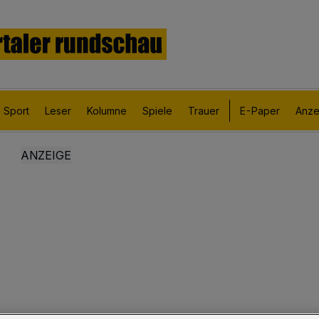
Sport
Leser
Kolumne
Spiele
Trauer
E-Paper
Anze