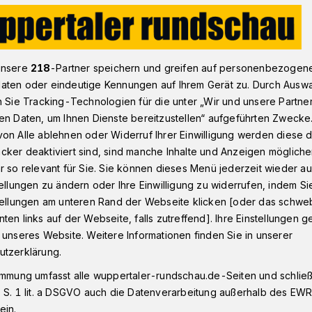
nteuer mit Würfel in der Zentralblibliothek
unsere
218
-Partner speichern und greifen auf personenbezogen
aten oder eindeutige Kennungen auf Ihrem Gerät zu. Durch Ausw
n Sie Tracking-Technologien für die unter „Wir und unsere Partne
thek
en Daten, um Ihnen Dienste bereitzustellen“ aufgeführten Zwecke
 Abenteuer mit
on Alle ablehnen oder Widerruf Ihrer Einwilligung werden diese de
cker deaktiviert sind, sind manche Inhalte und Anzeigen möglich
r so relevant für Sie. Sie können dieses Menü jederzeit wieder au
tellungen zu ändern oder Ihre Einwilligung zu widerrufen, indem Si
stellungen am unteren Rand der Webseite klicken [oder das schw
ten links auf der Webseite, falls zutreffend]. Ihre Einstellungen g
 Zentralbibliothek in der Kolpingstraße 8
 unseres Website. Weitere Informationen finden Sie in unserer
vember 2023) von 14 bis 18 Uhr ihre
utzerklärung.
fantastischen Welten des „Pen&Paper“-
immung umfasst alle wuppertaler-rundschau.de-Seiten und schließt
 S. 1 lit. a DSGVO auch die Datenverarbeitung außerhalb des EWR, 
ein.