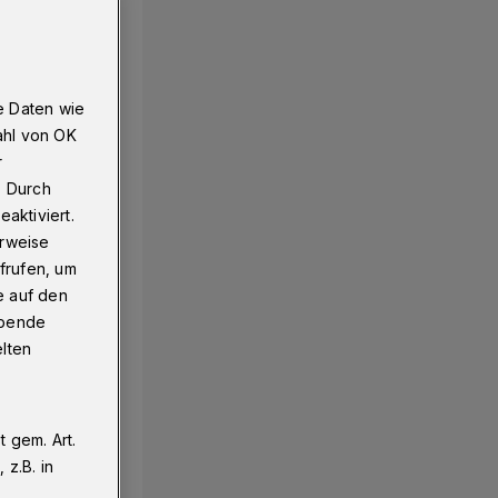
e Daten wie
ahl von OK
r
. Durch
aktiviert.
erweise
frufen, um
e auf den
ebende
elten
 gem. Art.
z.B. in