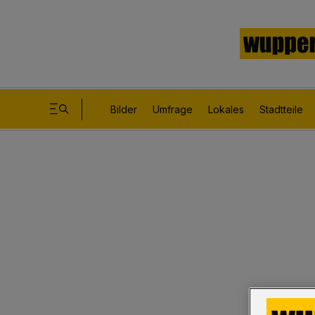
Bilder
Umfrage
Lokales
Stadtteile