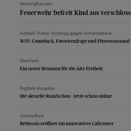
Heckinghausen
Feuerwehr befreit Kind aus verschlos
Fußball-Pokal: Sonntag gegen Schonnebeck
WSV: Comeback, Favoritenfrage und Fitnesszustan
WSV: Comeback, Favoritenfrage und Fitnesszustand
Elberfeld
Ein neuer Brunnen für die Alte Freiheit
Ein neuer Brunnen für die Alte Freiheit
Digitale Ausgabe
Die aktuelle Rundschau – jetzt schon online
Die aktuelle Rundschau – jetzt schon online
Gesundheit
Bethesda eröffnet ein innovatives Callcenter
Bethesda eröffnet ein innovatives Callcenter