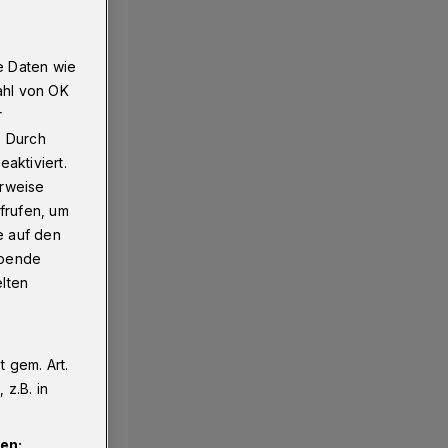
e Daten wie
ahl von OK
r
. Durch
aktiviert.
erweise
frufen, um
e auf den
ebende
elten
 gem. Art.
z.B. in
en: