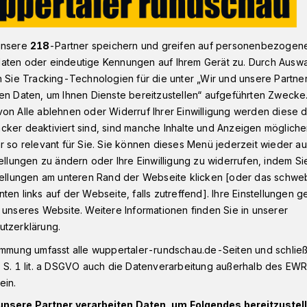
unsere
218
-Partner speichern und greifen auf personenbezogen
Die Schattenseiten des Kakao-Anbaus
aten oder eindeutige Kennungen auf Ihrem Gerät zu. Durch Ausw
n Sie Tracking-Technologien für die unter „Wir und unsere Partne
en Daten, um Ihnen Dienste bereitzustellen“ aufgeführten Zwecke
on Alle ablehnen oder Widerruf Ihrer Einwilligung werden diese de
cker deaktiviert sind, sind manche Inhalte und Anzeigen möglich
e: Die
r so relevant für Sie. Sie können dieses Menü jederzeit wieder au
tellungen zu ändern oder Ihre Einwilligung zu widerrufen, indem Si
en des Kakao-
stellungen am unteren Rand der Webseite klicken [oder das schw
ten links auf der Webseite, falls zutreffend]. Ihre Einstellungen g
 unseres Website. Weitere Informationen finden Sie in unserer
utzerklärung.
immung umfasst alle wuppertaler-rundschau.de-Seiten und schließt
 S. 1 lit. a DSGVO auch die Datenverarbeitung außerhalb des EWR, 
 Peter-Hammer-Verlag ist ein Roman für
ein.
 erschienen, der vor dem Hintergrund
erner Kindersklaverei auf afrikanischen
unsere Partner verarbeiten Daten, um Folgendes bereitzustell