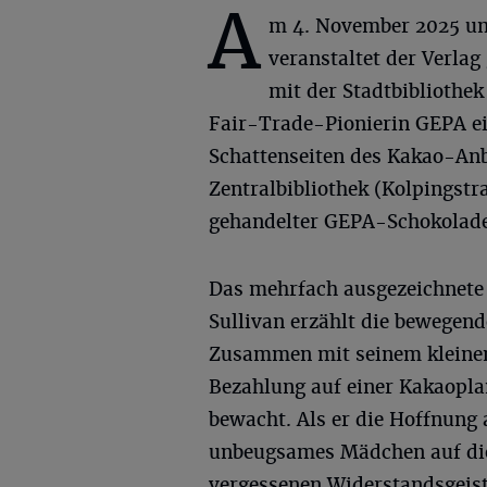
A
m 4. November 2025 u
veranstaltet der Verla
mit der Stadtbibliothe
Fair-Trade-Pionierin GEPA e
Schattenseiten des Kakao-Anb
Zentralbibliothek (Kolpingstr
gehandelter GEPA-Schokolade
Das mehrfach ausgezeichnete
Sullivan erzählt die bewegen
Zusammen mit seinem kleinen 
Bezahlung auf einer Kakaoplan
bewacht. Als er die Hoffnung 
unbeugsames Mädchen auf die
vergessenen Widerstandsgeist