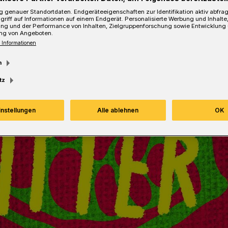
 Bitter Side of Sweet“ von Tara Sullivan.
 genauer Standortdaten. Endgeräteeigenschaften zur Identifikation aktiv abfra
griff auf Informationen auf einem Endgerät. Personalisierte Werbung und Inhalt
ung und der Performance von Inhalten, Zielgruppenforschung sowie Entwicklung
ng von Angeboten.
 Informationen
Lesezeit
m
tz
instellungen
Alle ablehnen
OK