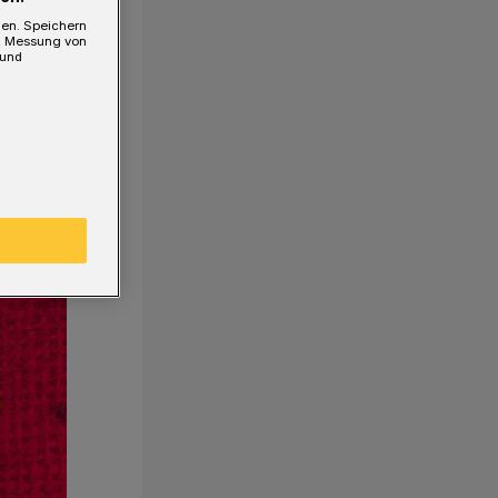
gen. Speichern
e, Messung von
 und