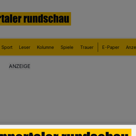
Sport
Leser
Kolumne
Spiele
Trauer
E-Paper
Anze