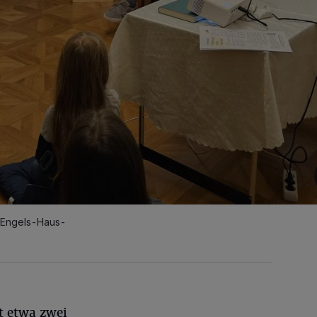
m Engels-Haus-
t etwa zwei