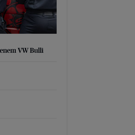
senem VW Bulli
d