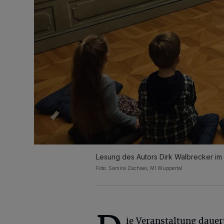
Lesung des Autors Dirk Walbrecker i
Foto: Samira Zachaei, MI Wuppertal
ie Veranstaltung dauer