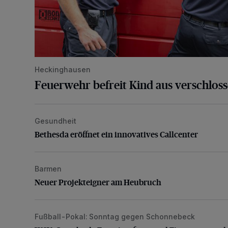
Heckinghausen
Feuerwehr befreit Kind aus verschlos
Gesundheit
Bethesda eröffnet ein innovatives Callcenter
Bethesda eröffnet ein innovatives Callcenter
Barmen
Neuer Projekteigner am Heubruch
Neuer Projekteigner am Heubruch
Fußball-Pokal: Sonntag gegen Schonnebeck
WSV: Comeback, Favoritenfrage und Fitnesszustan