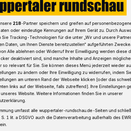
unsere
218
-Partner speichern und greifen auf personenbezogen
 sind zurück im Engels-Haus
aten oder eindeutige Kennungen auf Ihrem Gerät zu. Durch Ausw
n Sie Tracking-Technologien für die unter „Wir und unsere Partne
en Daten, um Ihnen Dienste bereitzustellen“ aufgeführten Zwecke
stchen
on Alle ablehnen oder Widerruf Ihrer Einwilligung werden diese de
inge sind zurück
cker deaktiviert sind, sind manche Inhalte und Anzeigen möglich
r so relevant für Sie. Sie können dieses Menü jederzeit wieder au
aus
tellungen zu ändern oder Ihre Einwilligung zu widerrufen, indem Si
stellungen am unteren Rand der Webseite klicken [oder das schw
ten links auf der Webseite, falls zutreffend]. Ihre Einstellungen g
 unseres Website. Weitere Informationen finden Sie in unserer
 2025 um 14 Uhr toben die kleinen
utzerklärung.
er im Engels-Haus. Doch keine Sorge –
immung umfasst alle wuppertaler-rundschau.de-Seiten und schließt
die „Wupperlinge“ schon bändigen. Kinder
 S. 1 lit. a DSGVO auch die Datenverarbeitung außerhalb des EWR, 
ich von den spannenden Geschichten
ein.
ch einen eigenen „Wupperling“ gestalten.