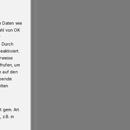
e Daten wie
ahl von OK
r
. Durch
aktiviert.
erweise
frufen, um
e auf den
ebende
elten
 gem. Art.
z.B. in