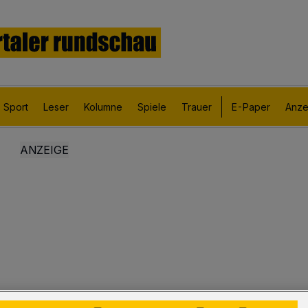
Sport
Leser
Kolumne
Spiele
Trauer
E-Paper
Anze