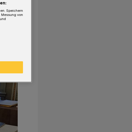
en:
gen. Speichern
e, Messung von
 und