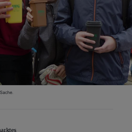
 Sache.
arktes