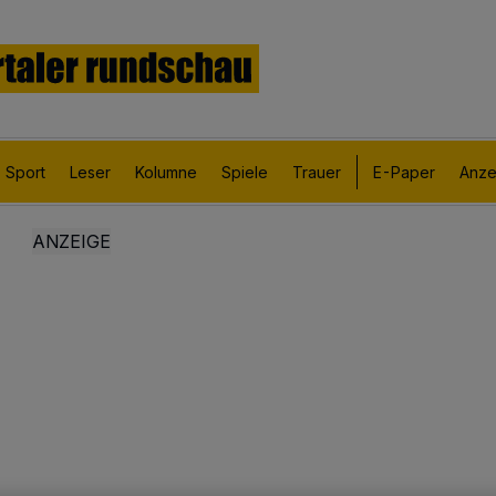
Sport
Leser
Kolumne
Spiele
Trauer
E-Paper
Anze