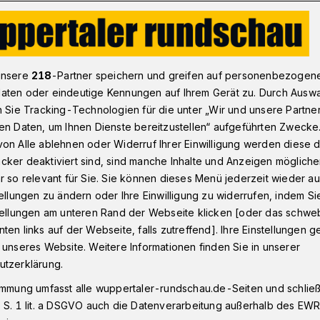
n
Wuppertal: Große Picobello-Aktion mit 180 Schülerinnen und
unsere
218
-Partner speichern und greifen auf personenbezogen
aten oder eindeutige Kennungen auf Ihrem Gerät zu. Durch Ausw
n Sie Tracking-Technologien für die unter „Wir und unsere Partne
en Daten, um Ihnen Dienste bereitzustellen“ aufgeführten Zwecke
llo-Aktion mit 180
on Alle ablehnen oder Widerruf Ihrer Einwilligung werden diese de
cker deaktiviert sind, sind manche Inhalte und Anzeigen möglich
n und Schülern
r so relevant für Sie. Sie können dieses Menü jederzeit wieder au
tellungen zu ändern oder Ihre Einwilligung zu widerrufen, indem Si
stellungen am unteren Rand der Webseite klicken [oder das schw
ten links auf der Webseite, falls zutreffend]. Ihre Einstellungen g
en hat das „Vier Zwo Zwo (422)
 unseres Website. Weitere Informationen finden Sie in unserer
“ eine große Saubermach-Aktion in
utzerklärung.
 Die insgesamt mehr als 180 Schülerinnen
immung umfasst alle wuppertaler-rundschau.de-Seiten und schließt
dem Weg von ihrer jeweiligen Lehranstalt
 S. 1 lit. a DSGVO auch die Datenverarbeitung außerhalb des EWR, 
en Müll auf.