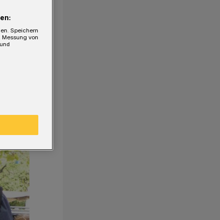
en:
gen. Speichern
e, Messung von
 und