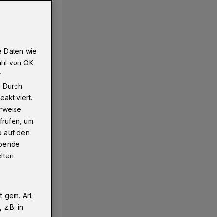
 Schülern
e Daten wie
ahl von OK
r
. Durch
aktiviert.
erweise
frufen, um
e auf den
ebende
elten
 gem. Art.
z.B. in