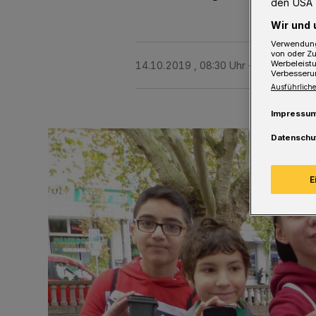
den USA 
Wir und 
Verwendung
von oder Zu
Werbeleist
14.10.2019 , 08:30 Uhr
2 Minuten Le
Verbesseru
Ausführliche
Impressu
Datenschu
E