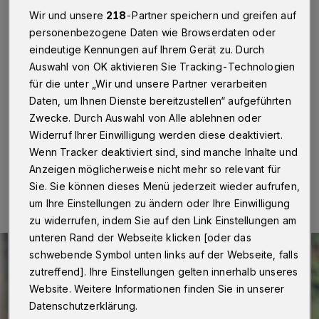
Passanten
Wir und unsere
218
-Partner speichern und greifen auf
personenbezogene Daten wie Browserdaten oder
Wuppertal
·
Ein Fußgänger ist am Freitag (1. Mai
eindeutige Kennungen auf Ihrem Gerät zu. Durch
2020) gegen 12.30 Uhr im Bereich der Westkotter
Straße in Wichlinghausen durch den Schuss aus einer
Auswahl von OK aktivieren Sie Tracking-Technologien
Softair-Waffe getroffen worden. Die Polizei ermittelt
für die unter „Wir und unsere Partner verarbeiten
gegen einen 19-Jährigen wegen gefährlicher
Daten, um Ihnen Dienste bereitzustellen“ aufgeführten
Körperverletzung.
Zwecke. Durch Auswahl von Alle ablehnen oder
Widerruf Ihrer Einwilligung werden diese deaktiviert.
Wenn Tracker deaktiviert sind, sind manche Inhalte und
Anzeigen möglicherweise nicht mehr so relevant für
01.05.2020 , 18:31 Uhr
Eine Minute Lesezeit
Sie. Sie können dieses Menü jederzeit wieder aufrufen,
um Ihre Einstellungen zu ändern oder Ihre Einwilligung
zu widerrufen, indem Sie auf den Link Einstellungen am
unteren Rand der Webseite klicken [oder das
schwebende Symbol unten links auf der Webseite, falls
zutreffend]. Ihre Einstellungen gelten innerhalb unseres
Website. Weitere Informationen finden Sie in unserer
Datenschutzerklärung.