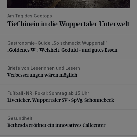
Am Tag des Geotops
Tief hinein in die Wuppertaler Unterwelt
Gastronomie-Guide „So schmeckt Wuppertal!“
„Goldenes W“: Weisheit, Geduld – und gutes Essen
„Goldenes W“: Weisheit, Geduld – und gutes Essen
Briefe von Leserinnen und Lesern
Verbesserungen wären möglich
Verbesserungen wären möglich
Fußball-NR-Pokal: Sonntag ab 15 Uhr
Liveticker: Wuppertaler SV – SpVg. Schonnebeck
Liveticker: Wuppertaler SV – SpVg. Schonnebeck
Gesundheit
Bethesda eröffnet ein innovatives Callcenter
Bethesda eröffnet ein innovatives Callcenter