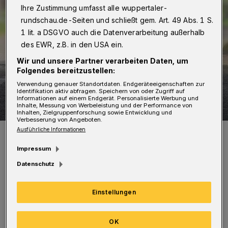
Ihre Zustimmung umfasst alle wuppertaler-
rundschau.de-Seiten und schließt gem. Art. 49 Abs. 1 S.
1 lit. a DSGVO auch die Datenverarbeitung außerhalb
des EWR, z.B. in den USA ein.
Wir und unsere Partner verarbeiten Daten, um
Folgendes bereitzustellen:
Verwendung genauer Standortdaten. Endgeräteeigenschaften zur
Identifikation aktiv abfragen. Speichern von oder Zugriff auf
Informationen auf einem Endgerät. Personalisierte Werbung und
Inhalte, Messung von Werbeleistung und der Performance von
Inhalten, Zielgruppenforschung sowie Entwicklung und
Verbesserung von Angeboten.
Ausführliche Informationen
Symbolbild.
Foto: Polizei / Jochen Tack
Impressum
Datenschutz
Einstellungen
Der Tatverdächtige soll nach derzeitigem
Stand aus einem Fenster seiner Wohnung
OK