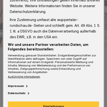
zutreffend]. Ihre Einstellungen gelten innerhalb unseres
Website. Weitere Informationen finden Sie in unserer
Datenschutzerklärung.
Ihre Zustimmung umfasst alle wuppertaler-
rundschau.de-Seiten und schließt gem. Art. 49 Abs. 1 S.
1 lit. a DSGVO auch die Datenverarbeitung außerhalb
des EWR, z.B. in den USA ein.
Wir und unsere Partner verarbeiten Daten, um
Folgendes bereitzustellen:
So sieht der Umbauplan aus.
Verwendung genauer Standortdaten. Endgeräteeigenschaften zur
Foto: Stadt Wuppertal
Identifikation aktiv abfragen. Speichern von oder Zugriff auf
Informationen auf einem Endgerät. Personalisierte Werbung und
Inhalte, Messung von Werbeleistung und der Performance von
Inhalten, Zielgruppenforschung sowie Entwicklung und
Verbesserung von Angeboten.
Ausführliche Informationen
Impressum
Die Bauarbeiten sollen im November beendet
Datenschutz
werden. Bis dahin muss ein Höhenunterschied
von 14 Metern überwunden und die Treppe so
Einstellungen