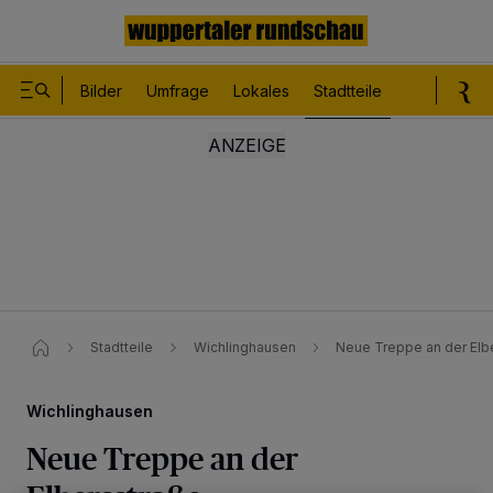
Bilder
Umfrage
Lokales
Stadtteile
Sport
Le
Stadtteile
Wichlinghausen
Neue Treppe an der Elb
Wichlinghausen
Neue Treppe an der