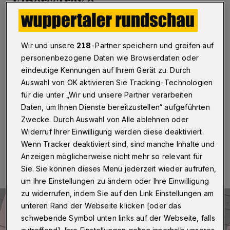
Elbersstraße
Wuppertal
·
Am Montag (20. Juli 2020) beginnt an der
Treppe Elbersstraße die Komplett-Sanierung. Wie die
Wir und unsere
218
-Partner speichern und greifen auf
Treppen und Wegeverbindungen an der
Langobardenstraße / Normannenstraße und am
personenbezogene Daten wie Browserdaten oder
Krübusch wird die Baumaßnahme aus dem
eindeutige Kennungen auf Ihrem Gerät zu. Durch
Städtebauförderprogramm Soziale Stadt Oberbarmen /
Auswahl von OK aktivieren Sie Tracking-Technologien
Wichlinghausen finanziert. Die Kosten belaufen sich auf
für die unter „Wir und unsere Partner verarbeiten
rund 500.000 Euro.
Daten, um Ihnen Dienste bereitzustellen“ aufgeführten
Zwecke. Durch Auswahl von Alle ablehnen oder
Widerruf Ihrer Einwilligung werden diese deaktiviert.
15.07.2020 , 16:19 Uhr
Eine Minute Lesezeit
Wenn Tracker deaktiviert sind, sind manche Inhalte und
Anzeigen möglicherweise nicht mehr so relevant für
Sie. Sie können dieses Menü jederzeit wieder aufrufen,
um Ihre Einstellungen zu ändern oder Ihre Einwilligung
zu widerrufen, indem Sie auf den Link Einstellungen am
unteren Rand der Webseite klicken [oder das
schwebende Symbol unten links auf der Webseite, falls