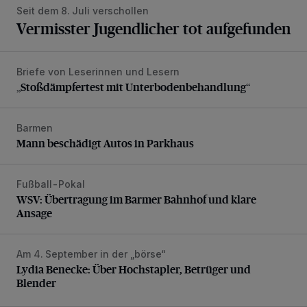
Seit dem 8. Juli verschollen
Vermisster Jugendlicher tot aufgefunden
Briefe von Leserinnen und Lesern
„Stoßdämpfertest mit Unterbodenbehandlung“
„Stoßdämpfertest mit Unterbodenbehandlung“
Barmen
Mann beschädigt Autos in Parkhaus
Mann beschädigt Autos in Parkhaus
Fußball-Pokal
WSV: Übertragung im Barmer Bahnhof und klare Ansage
WSV: Übertragung im Barmer Bahnhof und klare
Ansage
Am 4. September in der „börse“
Lydia Benecke: Über Hochstapler, Betrüger und Blender
Lydia Benecke: Über Hochstapler, Betrüger und
Blender