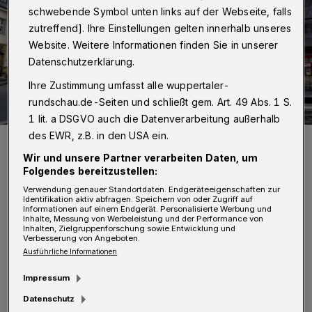
schwebende Symbol unten links auf der Webseite, falls
zutreffend]. Ihre Einstellungen gelten innerhalb unseres
Website. Weitere Informationen finden Sie in unserer
Datenschutzerklärung.
Ihre Zustimmung umfasst alle wuppertaler-
rundschau.de-Seiten und schließt gem. Art. 49 Abs. 1 S.
1 lit. a DSGVO auch die Datenverarbeitung außerhalb
des EWR, z.B. in den USA ein.
Der Bahnhof in Vohwinkel (Symbolbild).
Foto: Achim Otto
Wir und unsere Partner verarbeiten Daten, um
Folgendes bereitzustellen:
Verwendung genauer Standortdaten. Endgeräteeigenschaften zur
Identifikation aktiv abfragen. Speichern von oder Zugriff auf
Informationen auf einem Endgerät. Personalisierte Werbung und
Inhalte, Messung von Werbeleistung und der Performance von
Inhalten, Zielgruppenforschung sowie Entwicklung und
S
Verbesserung von Angeboten.
chiedspersonen spielen eine wichtige
Ausführliche Informationen
Rolle bei der außergerichtlichen
Impressum
Beilegung von Konflikten. Sie vermitteln in
Datenschutz
Delikten wie Hausfriedensbruch, Beleidigung,