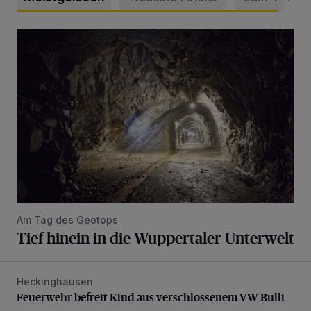
Tief hinein in die Wuppertaler Unterwelt
Am Tag des Geotops
Tief hinein in die Wuppertaler Unterwelt
Heckinghausen
Feuerwehr befreit Kind aus verschlossenem VW Bulli
Feuerwehr befreit Kind aus verschlossenem VW Bulli