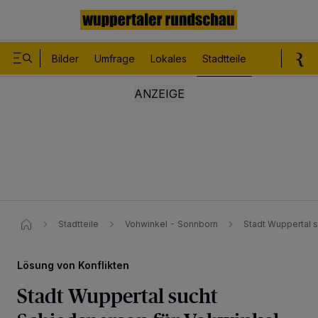
Bilder
Umfrage
Lokales
Stadtteile
Sport
Le
Stadtteile
Vohwinkel - Sonnborn
Stadt Wuppertal 
Lösung von Konflikten
Stadt Wuppertal sucht