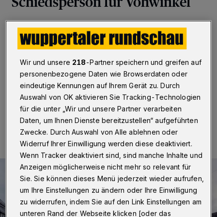
Schiedsperson für Vohwinkel
Wuppertal
·
Die Stadt Wuppertal schreibt die Neuwahl
einer Schiedsperson für den Schiedsamtsbezirk
Vohwinkel aus. „Gesucht wird eine engagierte
Persönlichkeit, die Freude daran hat, Streitigkeiten
Wir und unsere
218
-Partner speichern und greifen auf
unbürokratisch und unparteiisch zu schlichten“,
personenbezogene Daten wie Browserdaten oder
beschreibt es die Verwaltung.
eindeutige Kennungen auf Ihrem Gerät zu. Durch
Auswahl von OK aktivieren Sie Tracking-Technologien
für die unter „Wir und unsere Partner verarbeiten
30.07.2025 , 07:30 Uhr
Eine Minute Lesezeit
Daten, um Ihnen Dienste bereitzustellen“ aufgeführten
Zwecke. Durch Auswahl von Alle ablehnen oder
Widerruf Ihrer Einwilligung werden diese deaktiviert.
Wenn Tracker deaktiviert sind, sind manche Inhalte und
Anzeigen möglicherweise nicht mehr so relevant für
Sie. Sie können dieses Menü jederzeit wieder aufrufen,
um Ihre Einstellungen zu ändern oder Ihre Einwilligung
zu widerrufen, indem Sie auf den Link Einstellungen am
unteren Rand der Webseite klicken [oder das