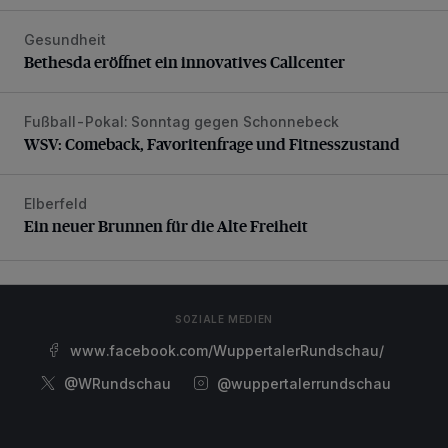
Gesundheit
Bethesda eröffnet ein innovatives Callcenter
Bethesda eröffnet ein innovatives Callcenter
Fußball-Pokal: Sonntag gegen Schonnebeck
WSV: Comeback, Favoritenfrage und Fitnesszustand
WSV: Comeback, Favoritenfrage und Fitnesszustand
Elberfeld
Ein neuer Brunnen für die Alte Freiheit
Ein neuer Brunnen für die Alte Freiheit
SOZIALE MEDIEN
www.facebook.com/WuppertalerRundschau/
@WRundschau
@wuppertalerrundschau