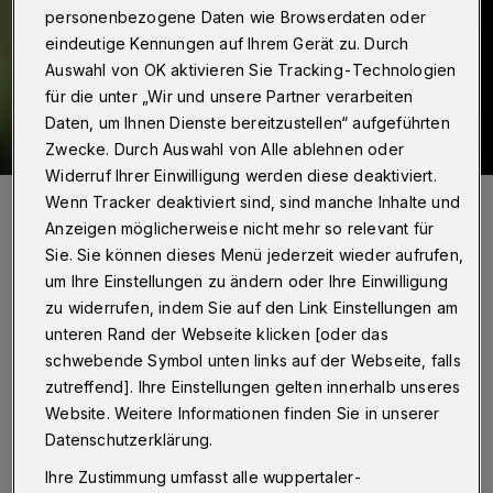
personenbezogene Daten wie Browserdaten oder
eindeutige Kennungen auf Ihrem Gerät zu. Durch
Auswahl von OK aktivieren Sie Tracking-Technologien
für die unter „Wir und unsere Partner verarbeiten
Daten, um Ihnen Dienste bereitzustellen“ aufgeführten
Zwecke. Durch Auswahl von Alle ablehnen oder
Widerruf Ihrer Einwilligung werden diese deaktiviert.
Andreas Zawierucha.
Wenn Tracker deaktiviert sind, sind manche Inhalte und
Foto: Tim Ahlrichs
Anzeigen möglicherweise nicht mehr so relevant für
Sie. Sie können dieses Menü jederzeit wieder aufrufen,
um Ihre Einstellungen zu ändern oder Ihre Einwilligung
zu widerrufen, indem Sie auf den Link Einstellungen am
unteren Rand der Webseite klicken [oder das
„In Zeiten des Klimawandels, in denen unsere
schwebende Symbol unten links auf der Webseite, falls
zutreffend]. Ihre Einstellungen gelten innerhalb unseres
Mitbürgerinnen und Mitbürger unter den
Website. Weitere Informationen finden Sie in unserer
schlimmen Auswirkungen zuletzt bei den
Datenschutzerklärung.
Überschwemmungen in Beyenburg und in der
Ihre Zustimmung umfasst alle wuppertaler-