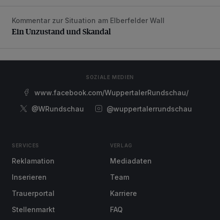
Kommentar zur Situation am Elberfelder Wall
Ein Unzustand und Skandal
Ein Unzustand und Skandal
SOZIALE MEDIEN
www.facebook.com/WuppertalerRundschau/
@WRundschau
@wuppertalerrundschau
SERVICES
VERLAG
Reklamation
Mediadaten
Inserieren
Team
Trauerportal
Karriere
Stellenmarkt
FAQ