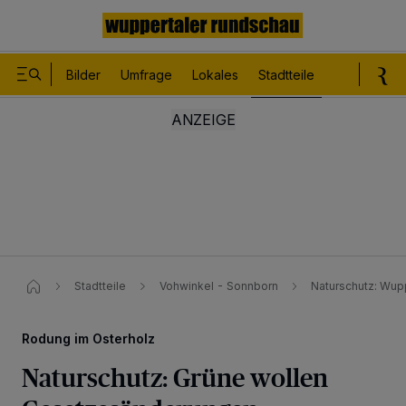
Bilder
Umfrage
Lokales
Stadtteile
Sport
Le
Stadtteile
Vohwinkel - Sonnborn
Naturschutz: Wup
Rodung im Osterholz
Naturschutz: Grüne wollen