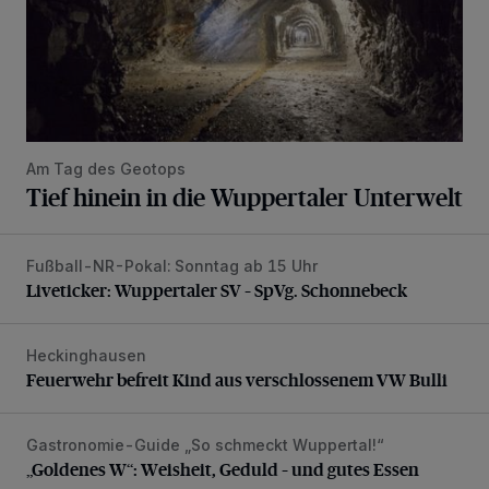
Am Tag des Geotops
Tief hinein in die Wuppertaler Unterwelt
Fußball-NR-Pokal: Sonntag ab 15 Uhr
Liveticker: Wuppertaler SV – SpVg. Schonnebeck
Liveticker: Wuppertaler SV – SpVg. Schonnebeck
Heckinghausen
Feuerwehr befreit Kind aus verschlossenem VW Bulli
Feuerwehr befreit Kind aus verschlossenem VW Bulli
Gastronomie-Guide „So schmeckt Wuppertal!“
„Goldenes W“: Weisheit, Geduld – und gutes Essen
„Goldenes W“: Weisheit, Geduld – und gutes Essen