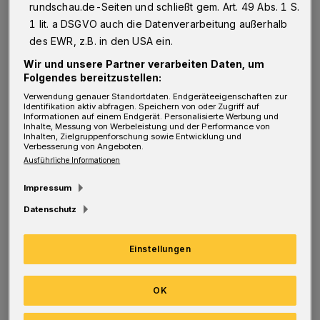
Kohlfurth zu leiden hatten und immer noch
rundschau.de-Seiten und schließt gem. Art. 49 Abs. 1 S.
leiden, ist es nicht vermittelbar, gesunde
1 lit. a DSGVO auch die Datenverarbeitung außerhalb
des EWR, z.B. in den USA ein.
Wälder für wirtschaftliche Interessen zu
roden“, so Andreas Zawierucha (Wahlkreis 32
Wir und unsere Partner verarbeiten Daten, um
Folgendes bereitzustellen:
im Wuppertaler Osten). „Wälder sind nicht
Verwendung genauer Standortdaten. Endgeräteeigenschaften zur
nur für die weltweite Klimaentwicklung
Identifikation aktiv abfragen. Speichern von oder Zugriff auf
Informationen auf einem Endgerät. Personalisierte Werbung und
Inhalte, Messung von Werbeleistung und der Performance von
wichtig, sondern leisten auch vor Ort einen
Inhalten, Zielgruppenforschung sowie Entwicklung und
Verbesserung von Angeboten.
zentralen Beitrag zum Stadtklima. Gerade jetzt
Ausführliche Informationen
und in Zukunft, wenn auch in Wuppertal
Impressum
immer häufiger Sommer mit extremeren
Datenschutz
Hitzewellen drohen, wie im aktuellen
Gutachten des Deutschen Wetterdienstes für
Einstellungen
die Zukunft unserer Stadt vorhergesagt,
müssen Wälder deswegen auch unter diesem
OK
Gesichtspunkt als besonders schützenswert