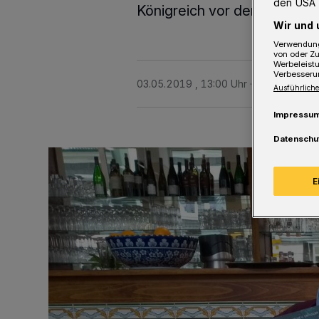
den USA 
Königreich vor dem Unterga
Wir und 
Verwendung
von oder Zu
Werbeleist
Verbesseru
03.05.2019 , 13:00 Uhr
2 Minuten Le
Ausführliche
Impressu
Datenschu
E