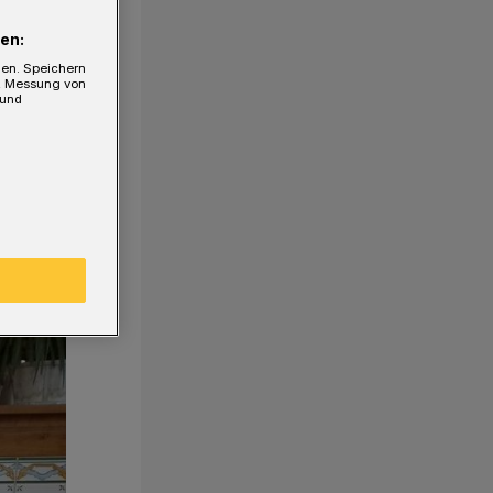
en:
gen. Speichern
e, Messung von
 und