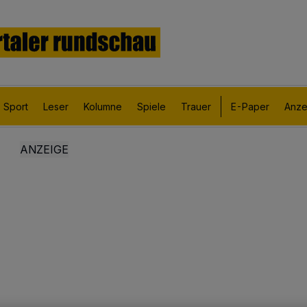
Sport
Leser
Kolumne
Spiele
Trauer
E-Paper
Anze