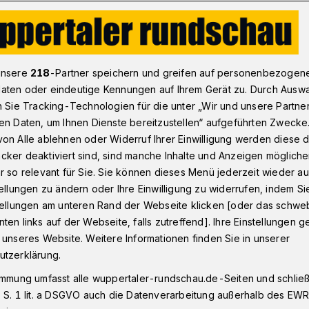
onnborn
Interview mit der Wuppertaler Autorin Jacqueline V. Dro
unsere
218
-Partner speichern und greifen auf personenbezogen
aten oder eindeutige Kennungen auf Ihrem Gerät zu. Durch Ausw
n Sie Tracking-Technologien für die unter „Wir und unsere Partne
ier im Interview
en Daten, um Ihnen Dienste bereitzustellen“ aufgeführten Zwecke
hichten entstehen
on Alle ablehnen oder Widerruf Ihrer Einwilligung werden diese de
cker deaktiviert sind, sind manche Inhalte und Anzeigen möglich
sblitze“
r so relevant für Sie. Sie können dieses Menü jederzeit wieder au
tellungen zu ändern oder Ihre Einwilligung zu widerrufen, indem Si
stellungen am unteren Rand der Webseite klicken [oder das schw
ten links auf der Webseite, falls zutreffend]. Ihre Einstellungen g
Vohwinkelerin Jacqueline V. Droullier hat
 unseres Website. Weitere Informationen finden Sie in unserer
ffentlicht und auf der Leipziger
utzerklärung.
tberuflich arbeitet sie im Marketing bei
immung umfasst alle wuppertaler-rundschau.de-Seiten und schließt
. In ihrer Freizeit wandern ihre
 S. 1 lit. a DSGVO auch die Datenverarbeitung außerhalb des EWR, 
 kämpfen mit Drachen und retten ein