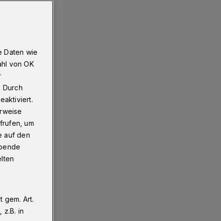
ullier
e Daten wie
ahl von OK
r
. Durch
aktiviert.
erweise
frufen, um
e auf den
ebende
elten
 gem. Art.
z.B. in