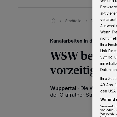
Wir und 
Browserd
aktiviere
verarbeit
Stadtteile
Vohwinkel - S
Auswahl v
Wenn Tra
nicht meh
Kanalarbeiten in der Gräfrat
Ihre Eins
WSW beenden
Link Ein
Symbol un
innerhalb
vorzeitig
Datensch
Ihre Zust
49 Abs. 1
Wuppertal
·
Die Wuppertale
den USA 
der Gräfrather Straße deutli
Wir und 
Verwendung
von oder Zu
Werbeleist