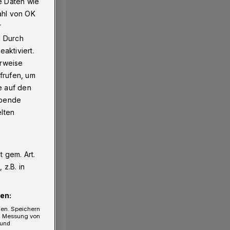
e Daten wie
ahl von OK
r
. Durch
aktiviert.
erweise
frufen, um
e auf den
ebende
elten
 gem. Art.
z.B. in
en:
gen. Speichern
e, Messung von
 und