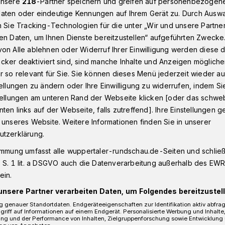
unsere
218
-Partner speichern und greifen auf personenbezogen
aten oder eindeutige Kennungen auf Ihrem Gerät zu. Durch Ausw
n Sie Tracking-Technologien für die unter „Wir und unsere Partne
en Daten, um Ihnen Dienste bereitzustellen“ aufgeführten Zwecke
onnborn
WSW beenden Baustelle vorzeitig
on Alle ablehnen oder Widerruf Ihrer Einwilligung werden diese de
cker deaktiviert sind, sind manche Inhalte und Anzeigen möglich
r so relevant für Sie. Sie können dieses Menü jederzeit wieder au
her Straße
tellungen zu ändern oder Ihre Einwilligung zu widerrufen, indem Si
 Baustelle
stellungen am unteren Rand der Webseite klicken [oder das schw
ten links auf der Webseite, falls zutreffend]. Ihre Einstellungen g
 unseres Website. Weitere Informationen finden Sie in unserer
utzerklärung.
immung umfasst alle wuppertaler-rundschau.de-Seiten und schließt
 S. 1 lit. a DSGVO auch die Datenverarbeitung außerhalb des EWR, 
r Stadtwerke haben die Kanalarbeiten in
ein.
ch früher beendet als geplant.
unsere Partner verarbeiten Daten, um Folgendes bereitzustell
 genauer Standortdaten. Endgeräteeigenschaften zur Identifikation aktiv abfra
griff auf Informationen auf einem Endgerät. Personalisierte Werbung und Inhalt
ung und der Performance von Inhalten, Zielgruppenforschung sowie Entwicklung