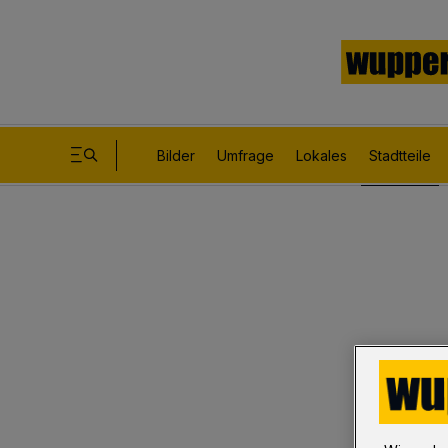
Bilder
Umfrage
Lokales
Stadtteile