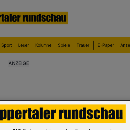
Sport
Leser
Kolumne
Spiele
Trauer
E-Paper
Anze