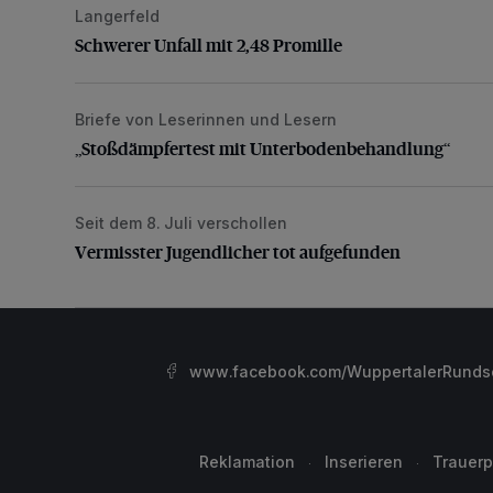
Langerfeld
Schwerer Unfall mit 2,48 Promille
Schwerer Unfall mit 2,48 Promille
Briefe von Leserinnen und Lesern
„Stoßdämpfertest mit Unterbodenbehandlung“
„Stoßdämpfertest mit Unterbodenbehandlung“
Seit dem 8. Juli verschollen
Vermisster Jugendlicher tot aufgefunden
Vermisster Jugendlicher tot aufgefunden
www.facebook.com/WuppertalerRunds
Reklamation
Inserieren
Trauerp