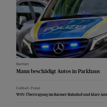
Barmen
Mann beschädigt Autos in Parkhaus
Fußball-Pokal
WSV: Übertragung im Barmer Bahnhof und klare An
WSV: Übertragung im Barmer Bahnhof und klare An