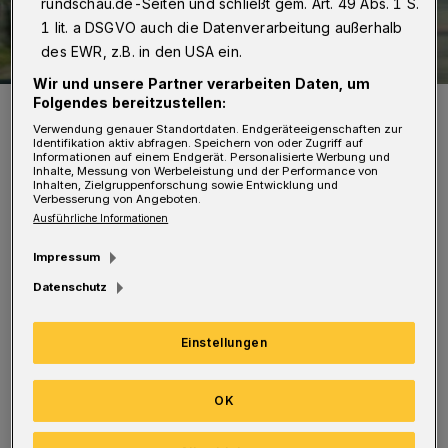
rundschau.de-Seiten und schließt gem. Art. 49 Abs. 1 S.
1 lit. a DSGVO auch die Datenverarbeitung außerhalb
des EWR, z.B. in den USA ein.
Wir und unsere Partner verarbeiten Daten, um
Folgendes bereitzustellen:
Symbolbild.
Foto: Feuerwehr
Verwendung genauer Standortdaten. Endgeräteeigenschaften zur
Identifikation aktiv abfragen. Speichern von oder Zugriff auf
Informationen auf einem Endgerät. Personalisierte Werbung und
Inhalte, Messung von Werbeleistung und der Performance von
Inhalten, Zielgruppenforschung sowie Entwicklung und
Verbesserung von Angeboten.
Ausführliche Informationen
B
etroffen war zunächst eine kleine
Impressum
Gartenhütte. Die Flammen griffen auf
Datenschutz
eine angrenzende Gartenlaube über. Zusätzlich
mussten die Einsatzkräfte zu einer in rund 80
Einstellungen
Meter Entfernung liegenden kleinen
OK
Erdgeschosswohnung.