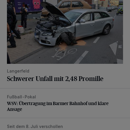
Langerfeld
Schwerer Unfall mit 2,48 Promille
Fußball-Pokal
WSV: Übertragung im Barmer Bahnhof und klare Ansage
WSV: Übertragung im Barmer Bahnhof und klare
Ansage
Seit dem 8. Juli verschollen
Vermisster Jugendlicher tot aufgefunden