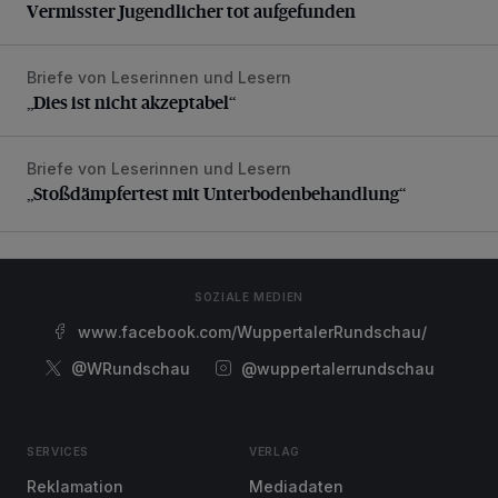
Vermisster Jugendlicher tot aufgefunden
Briefe von Leserinnen und Lesern
„Dies ist nicht akzeptabel“
„Dies ist nicht akzeptabel“
Briefe von Leserinnen und Lesern
„Stoßdämpfertest mit Unterbodenbehandlung“
„Stoßdämpfertest mit Unterbodenbehandlung“
SOZIALE MEDIEN
www.facebook.com/WuppertalerRundschau/
@WRundschau
@wuppertalerrundschau
SERVICES
VERLAG
Reklamation
Mediadaten