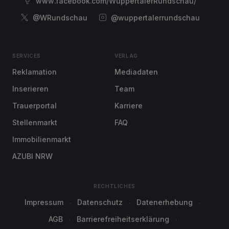
www.facebook.com/WuppertalerRundschau/
@WRundschau
@wuppertalerrundschau
SERVICES
VERLAG
Reklamation
Mediadaten
Inserieren
Team
Trauerportal
Karriere
Stellenmarkt
FAQ
Immobilienmarkt
AZUBI NRW
RECHTLICHES
Impressum
Datenschutz
Datenerhebung
AGB
Barrierefreiheitserklärung