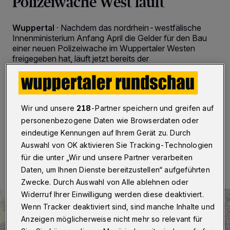
Polizeiwache West läuft
Wuppertal
·
Nachdem das nordrhein-westfälische
Innenministerium Anfang April die Gelder für den Bau
einer neuen Polizeiwache im Wuppertaler Westen
freigegeben hat, läuft jetzt bereits der
Teilnahmewettbewerb im Rahmen des europaweiten
Vergabeverfahrens. Die Details der Ausschreibung
machen die beachtliche Dimension des Projektes
deutlich.
Wir und unsere
218
-Partner speichern und greifen auf
personenbezogene Daten wie Browserdaten oder
eindeutige Kennungen auf Ihrem Gerät zu. Durch
10.05.2025 , 18:30 Uhr
2 Minuten Lesezeit
Auswahl von OK aktivieren Sie Tracking-Technologien
für die unter „Wir und unsere Partner verarbeiten
Daten, um Ihnen Dienste bereitzustellen“ aufgeführten
Zwecke. Durch Auswahl von Alle ablehnen oder
Widerruf Ihrer Einwilligung werden diese deaktiviert.
Wenn Tracker deaktiviert sind, sind manche Inhalte und
Anzeigen möglicherweise nicht mehr so relevant für