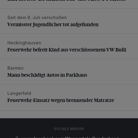
Seit dem 8. Juli verschollen
Vermisster Jugendlicher tot aufgefunden
Vermisster Jugendlicher tot aufgefunden
Heckinghausen
Feuerwehr befreit Kind aus verschlossenem VW Bulli
Feuerwehr befreit Kind aus verschlossenem VW Bulli
Barmen
Mann beschädigt Autos in Parkhaus
Mann beschädigt Autos in Parkhaus
Langerfeld
Feuerwehr-Einsatz wegen brennender Matratze
Feuerwehr-Einsatz wegen brennender Matratze
SOZIALE MEDIEN