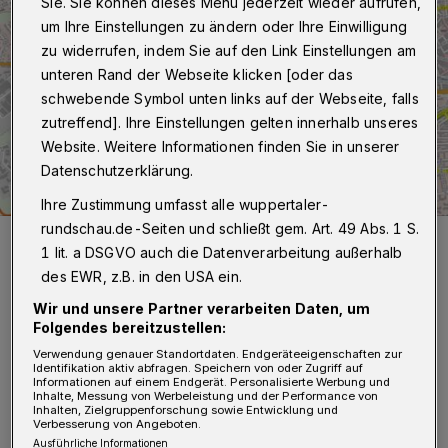
Sie. Sie können dieses Menü jederzeit wieder aufrufen,
um Ihre Einstellungen zu ändern oder Ihre Einwilligung
zu widerrufen, indem Sie auf den Link Einstellungen am
unteren Rand der Webseite klicken [oder das
schwebende Symbol unten links auf der Webseite, falls
zutreffend]. Ihre Einstellungen gelten innerhalb unseres
Website. Weitere Informationen finden Sie in unserer
Datenschutzerklärung.
Ihre Zustimmung umfasst alle wuppertaler-
rundschau.de-Seiten und schließt gem. Art. 49 Abs. 1 S.
In diesem Areal soll die Polizeiwache West angesiedelt werden.
1 lit. a DSGVO auch die Datenverarbeitung außerhalb
Foto: BLB
des EWR, z.B. in den USA ein.
Wir und unsere Partner verarbeiten Daten, um
Folgendes bereitzustellen:
Verwendung genauer Standortdaten. Endgeräteeigenschaften zur
Identifikation aktiv abfragen. Speichern von oder Zugriff auf
Von Roderich Trapp
Informationen auf einem Endgerät. Personalisierte Werbung und
Inhalte, Messung von Werbeleistung und der Performance von
Inhalten, Zielgruppenforschung sowie Entwicklung und
Verbesserung von Angeboten.
esucht wird dabei ein Investor, der die
Ausführliche Informationen