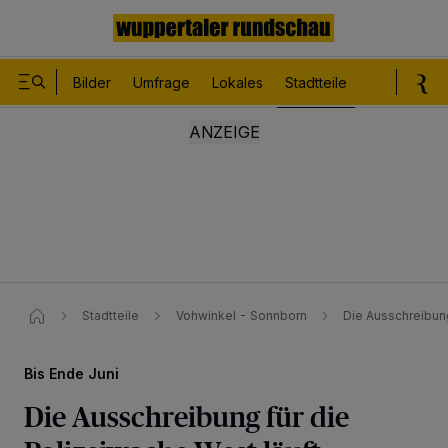
Bilder
Umfrage
Lokales
Stadtteile
Sport
Le
Stadtteile
Vohwinkel - Sonnborn
Die Ausschreibung
Bis Ende Juni
Die Ausschreibung für die