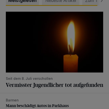
Meistgelesen
Neueste Artikel
Zum Thema
Vermisster Jugendlicher tot aufgefunden
Seit dem 8. Juli verschollen
Vermisster Jugendlicher tot aufgefunden
Barmen
Mann beschädigt Autos in Parkhaus
Mann beschädigt Autos in Parkhaus