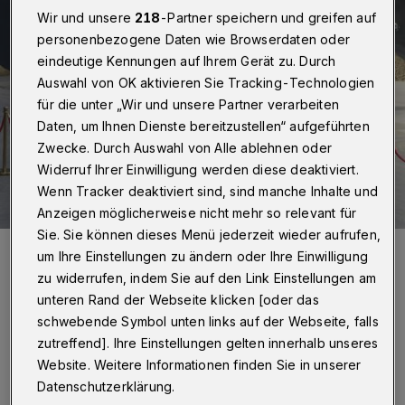
Wir und unsere
218
-Partner speichern und greifen auf
personenbezogene Daten wie Browserdaten oder
eindeutige Kennungen auf Ihrem Gerät zu. Durch
Auswahl von OK aktivieren Sie Tracking-Technologien
für die unter „Wir und unsere Partner verarbeiten
Daten, um Ihnen Dienste bereitzustellen“ aufgeführten
Zwecke. Durch Auswahl von Alle ablehnen oder
Widerruf Ihrer Einwilligung werden diese deaktiviert.
Wenn Tracker deaktiviert sind, sind manche Inhalte und
Anzeigen möglicherweise nicht mehr so relevant für
Sie. Sie können dieses Menü jederzeit wieder aufrufen,
Von li.: AWG-Geschäftsführer Sascha Grabowski, AWG-
um Ihre Einstellungen zu ändern oder Ihre Einwilligung
Aufsichtsratsvorsitzender Klaus Jürgen Reese, BRA-
Geschäftsführer und AWG-Prokurist Frank Schlenz, BRA-Prokuristin
zu widerrufen, indem Sie auf den Link Einstellungen am
Nicole Neukirchen, WSW-Aufsichtsratsvorsitzender Dietmar Bell
unteren Rand der Webseite klicken [oder das
und WSW-Vorstandsvorsitzender Markus Hilkenbach. Im
Hintergrund das Herzstück der Bodenrecyclinganlage: die
schwebende Symbol unten links auf der Webseite, falls
Doppeldeck-Siebmaschine.
zutreffend]. Ihre Einstellungen gelten innerhalb unseres
Foto: AWG
Website. Weitere Informationen finden Sie in unserer
Datenschutzerklärung.