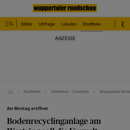
Bilder
Umfrage
Lokales
Stadtteile
Sport
Le
Stadtteile
Vohwinkel - Sonnborn
Wuppertaler Bode
Am Montag eröffnet
Bodenrecyclinganlage am