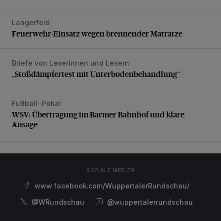
Langerfeld
Feuerwehr-Einsatz wegen brennender Matratze
Feuerwehr-Einsatz wegen brennender Matratze
Briefe von Leserinnen und Lesern
„Stoßdämpfertest mit Unterbodenbehandlung“
„Stoßdämpfertest mit Unterbodenbehandlung“
Fußball-Pokal
WSV: Übertragung im Barmer Bahnhof und klare Ansage
WSV: Übertragung im Barmer Bahnhof und klare
Ansage
SOZIALE MEDIEN
www.facebook.com/WuppertalerRundschau/
@WRundschau
@wuppertalerrundschau