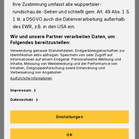
Ihre Zustimmung umfasst alle wuppertaler-
rundschau.de-Seiten und schließt gem. Art. 49 Abs. 1 S.
1 lit. a DSGVO auch die Datenverarbeitung außerhalb
„Klimabelastende Entsorgungsfahrten zu
des EWR, z.B. in den USA ein.
entfernt liegenden Deponien fallen zukünftig
Wir und unsere Partner verarbeiten Daten, um
weg, was eine jährliche Minderung der
Folgendes bereitzustellen:
Kohlendioxid-Emissionen von gut 75 Prozent
Verwendung genauer Standortdaten. Endgeräteeigenschaften zur
Identifikation aktiv abfragen. Speichern von oder Zugriff auf
in diesem Bereich zur Folge hat. Durch die
Informationen auf einem Endgerät. Personalisierte Werbung und
Inhalte, Messung von Werbeleistung und der Performance von
Wiederverwendung des Bodenaushubs wird
Inhalten, Zielgruppenforschung sowie Entwicklung und
Verbesserung von Angeboten.
außerdem weniger Primärmaterial aus
Ausführliche Informationen
Steinbrüchen benötigt. Neben diesen
Impressum
Umweltschutz- und Nachhaltigkeitsaspekten
Datenschutz
schafft die AWG mit ihrer Tochterfirma BRA
als Betreiber außerdem acht neue
Einstellungen
Arbeitsplätze“, heißt es. Das
Investitionsvolumen der AWG beläuft sich auf
OK