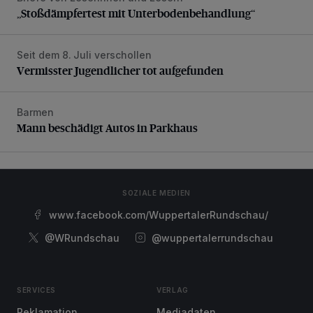
„Stoßdämpfertest mit Unterbodenbehandlung“
Seit dem 8. Juli verschollen
Vermisster Jugendlicher tot aufgefunden
Vermisster Jugendlicher tot aufgefunden
Barmen
Mann beschädigt Autos in Parkhaus
Mann beschädigt Autos in Parkhaus
SOZIALE MEDIEN
www.facebook.com/WuppertalerRundschau/
@WRundschau
@wuppertalerrundschau
SERVICES
VERLAG
Reklamation
Mediadaten