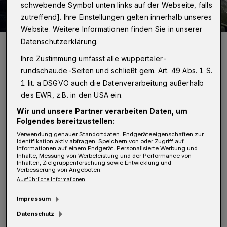
schwebende Symbol unten links auf der Webseite, falls
zutreffend]. Ihre Einstellungen gelten innerhalb unseres
Website. Weitere Informationen finden Sie in unserer
Datenschutzerklärung.
Den unteren Teil der Gronautreppe hat Ulrike Krahe (vorn) schon
ganz allein von unerwünschtem Bewuchs befreit. Weiter oben gibt
es aber noch viel Arbeit. Beim Ortstermin mit dabei waren Heinz-
Ihre Zustimmung umfasst alle wuppertaler-
Willi Riedesel (li.) sowie Atti und Renate Reinartz vom Unterbarmer
rundschau.de-Seiten und schließt gem. Art. 49 Abs. 1 S.
Bürgerverein.
1 lit. a DSGVO auch die Datenverarbeitung außerhalb
Foto: Wuppertaler Rundschau/Simone Bahrmann
des EWR, z.B. in den USA ein.
Wir und unsere Partner verarbeiten Daten, um
Folgendes bereitzustellen:
Verwendung genauer Standortdaten. Endgeräteeigenschaften zur
G
Identifikation aktiv abfragen. Speichern von oder Zugriff auf
ronautreppe – so nennen die
Informationen auf einem Endgerät. Personalisierte Werbung und
Inhalte, Messung von Werbeleistung und der Performance von
Inhalten, Zielgruppenforschung sowie Entwicklung und
Unterbarmer die Verbindung zwischen
Verbesserung von Angeboten.
Grönhoff- und Gronaustraße. Der Weg wird
Ausführliche Informationen
intensiv genutzt – zum Beispiel auch als
Impressum
Schulweg. Seit einiger Zeit hat hier
Datenschutz
unerwünschtes „Grünzeug” stark