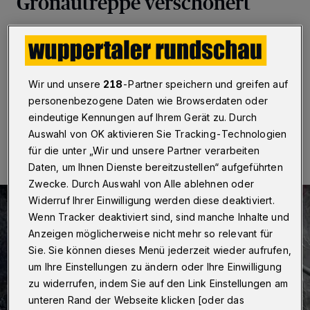
Gronautreppe verschönert
Wuppertal
·
Ulrike Krahe hat im Alleingang die halbe
Gronautreppe gereinigt. Dabei soll es nicht bleiben. Wie
geht es dort weiter?
Wir und unsere
218
-Partner speichern und greifen auf
personenbezogene Daten wie Browserdaten oder
eindeutige Kennungen auf Ihrem Gerät zu. Durch
29.09.2022 , 08:00 Uhr
Eine Minute Lesezeit
Auswahl von OK aktivieren Sie Tracking-Technologien
für die unter „Wir und unsere Partner verarbeiten
Daten, um Ihnen Dienste bereitzustellen“ aufgeführten
Zwecke. Durch Auswahl von Alle ablehnen oder
Widerruf Ihrer Einwilligung werden diese deaktiviert.
Wenn Tracker deaktiviert sind, sind manche Inhalte und
Anzeigen möglicherweise nicht mehr so relevant für
Sie. Sie können dieses Menü jederzeit wieder aufrufen,
um Ihre Einstellungen zu ändern oder Ihre Einwilligung
zu widerrufen, indem Sie auf den Link Einstellungen am
unteren Rand der Webseite klicken [oder das