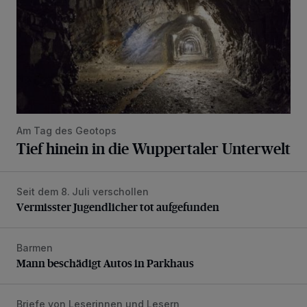
Am Tag des Geotops
Tief hinein in die Wuppertaler Unterwelt
Seit dem 8. Juli verschollen
Vermisster Jugendlicher tot aufgefunden
Vermisster Jugendlicher tot aufgefunden
Barmen
Mann beschädigt Autos in Parkhaus
Mann beschädigt Autos in Parkhaus
Briefe von Leserinnen und Lesern
„Stoßdämpfertest mit Unterbodenbehandlung“