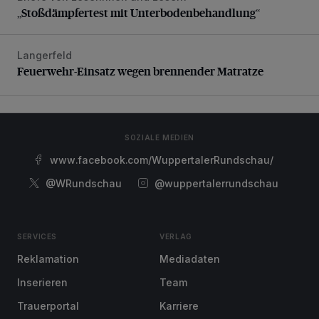
„Stoßdämpfertest mit Unterbodenbehandlung“
Langerfeld
Feuerwehr-Einsatz wegen brennender Matratze
Feuerwehr-Einsatz wegen brennender Matratze
SOZIALE MEDIEN
www.facebook.com/WuppertalerRundschau/
@WRundschau
@wuppertalerrundschau
SERVICES
VERLAG
Reklamation
Mediadaten
Inserieren
Team
Trauerportal
Karriere