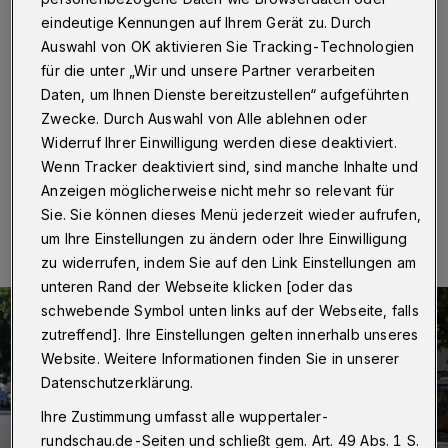
Unterbarmen
eindeutige Kennungen auf Ihrem Gerät zu. Durch
Auswahl von OK aktivieren Sie Tracking-Technologien
Wuppertal
·
Die letzten Arbeiten an der B7 in
für die unter „Wir und unsere Partner verarbeiten
Unterbarmen sind fertig. Seit Montagvormittag (19.
Februar 2024) ist die Verkehrsverbindung zwischen
Daten, um Ihnen Dienste bereitzustellen“ aufgeführten
Elberfeld und Barmen wieder freigegeben.
Zwecke. Durch Auswahl von Alle ablehnen oder
Widerruf Ihrer Einwilligung werden diese deaktiviert.
Wenn Tracker deaktiviert sind, sind manche Inhalte und
Anzeigen möglicherweise nicht mehr so relevant für
19.02.2024 , 11:44 Uhr
Eine Minute Lesezeit
Sie. Sie können dieses Menü jederzeit wieder aufrufen,
um Ihre Einstellungen zu ändern oder Ihre Einwilligung
zu widerrufen, indem Sie auf den Link Einstellungen am
unteren Rand der Webseite klicken [oder das
schwebende Symbol unten links auf der Webseite, falls
zutreffend]. Ihre Einstellungen gelten innerhalb unseres
Website. Weitere Informationen finden Sie in unserer
Datenschutzerklärung.
Ihre Zustimmung umfasst alle wuppertaler-
rundschau.de-Seiten und schließt gem. Art. 49 Abs. 1 S.