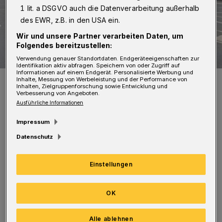
1 lit. a DSGVO auch die Datenverarbeitung außerhalb
des EWR, z.B. in den USA ein.
Wir und unsere Partner verarbeiten Daten, um
Folgendes bereitzustellen:
Verwendung genauer Standortdaten. Endgeräteeigenschaften zur
Identifikation aktiv abfragen. Speichern von oder Zugriff auf
Informationen auf einem Endgerät. Personalisierte Werbung und
Die B7 in Unterbarmen (Archivbild).
Inhalte, Messung von Werbeleistung und der Performance von
Inhalten, Zielgruppenforschung sowie Entwicklung und
Foto: Christoph Petersen
Verbesserung von Angeboten.
Ausführliche Informationen
Impressum
Datenschutz
Im Sommer 2023 hatten Arbeiten an den
Einstellungen
Regenwasserkanälen unterhalb der B7 in
Unterbarmen begonnen. Dafür musste die B7
OK
zeitweise ganz und mehrere Monate in
Richtung Barmen für Fahrzeuge gesperrt
Alle ablehnen