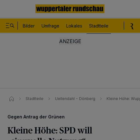
Bilder
Umfrage
Lokales
Stadtteile
Sport
Le
Stadtteile
Uellendahl - Dönberg
Kleine Höhe: Wuppe
Gegen Antrag der Grünen
Kleine Höhe: SPD will