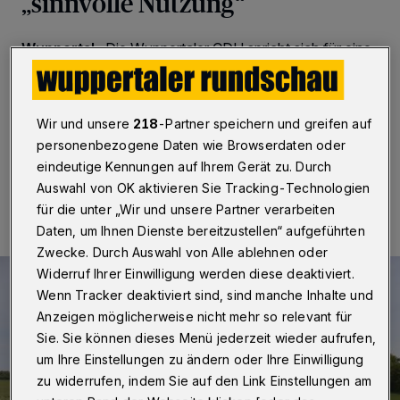
„sinnvolle Nutzung“
Wuppertal
·
Die Wuppertaler CDU spricht sich für eine
„sinnvolle Nutzung“ der Kleinen Höhe aus. Die Pläne
der Grünen seien eine „restriktive Politik“ und müssten
verhindert werden.
Wir und unsere
218
-Partner speichern und greifen auf
personenbezogene Daten wie Browserdaten oder
eindeutige Kennungen auf Ihrem Gerät zu. Durch
24.08.2022 , 14:22 Uhr
Eine Minute Lesezeit
Auswahl von OK aktivieren Sie Tracking-Technologien
für die unter „Wir und unsere Partner verarbeiten
Daten, um Ihnen Dienste bereitzustellen“ aufgeführten
Zwecke. Durch Auswahl von Alle ablehnen oder
Widerruf Ihrer Einwilligung werden diese deaktiviert.
Wenn Tracker deaktiviert sind, sind manche Inhalte und
Anzeigen möglicherweise nicht mehr so relevant für
Sie. Sie können dieses Menü jederzeit wieder aufrufen,
um Ihre Einstellungen zu ändern oder Ihre Einwilligung
zu widerrufen, indem Sie auf den Link Einstellungen am