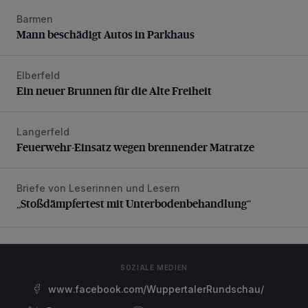
Barmen
Mann beschädigt Autos in Parkhaus
Mann beschädigt Autos in Parkhaus
Elberfeld
Ein neuer Brunnen für die Alte Freiheit
Ein neuer Brunnen für die Alte Freiheit
Langerfeld
Feuerwehr-Einsatz wegen brennender Matratze
Feuerwehr-Einsatz wegen brennender Matratze
Briefe von Leserinnen und Lesern
„Stoßdämpfertest mit Unterbodenbehandlung“
„Stoßdämpfertest mit Unterbodenbehandlung“
SOZIALE MEDIEN
www.facebook.com/WuppertalerRundschau/