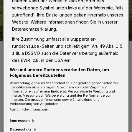
unteren Rand der Webseite klicken [oder das
schwebende Symbol unten links auf der Webseite, falls
zutreffend]. Ihre Einstellungen gelten innerhalb unseres
Website. Weitere Informationen finden Sie in unserer
Datenschutzerklärung.
Ihre Zustimmung umfasst alle wuppertaler-
rundschau.de-Seiten und schließt gem. Art. 49 Abs. 1 S.
Die Kleine Höhe an der Stadtgrenze zu Neviges.
1 lit. a DSGVO auch die Datenverarbeitung außerhalb
Foto: Simone Bahrmann
des EWR, z.B. in den USA ein.
Wir und unsere Partner verarbeiten Daten, um
Folgendes bereitzustellen:
Verwendung genauer Standortdaten. Endgeräteeigenschaften zur
Identifikation aktiv abfragen. Speichern von oder Zugriff auf
„Wir sind klar für die Verlängerung der
Informationen auf einem Endgerät. Personalisierte Werbung und
Inhalte, Messung von Werbeleistung und der Performance von
Vertragslaufzeiten für die Landwirte auf der
Inhalten, Zielgruppenforschung sowie Entwicklung und
Verbesserung von Angeboten.
Kleinen Höhe, damit die Flächen auch
Ausführliche Informationen
zukünftig landwirtschaftlich genutzt werden
Impressum
können“, so der SPD-Fraktionsvorsitzende
Datenschutz