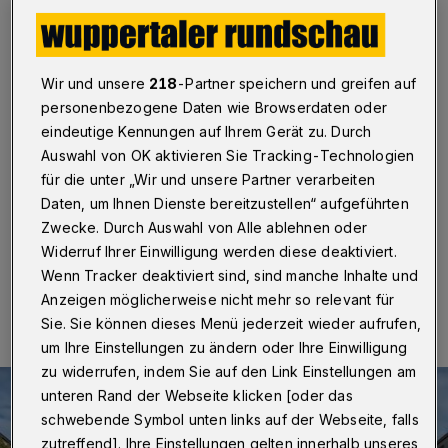
Sprache“ nutzen
Wuppertal
·
Die Stadt Wuppertal soll
Veröffentlichungen künftig in leicht verständlicher
Wir und unsere
218
-Partner speichern und greifen auf
Sprache herausgeben. Die CDU-Fraktion hat den
personenbezogene Daten wie Browserdaten oder
Antrag gestellt, ein entsprechendes Konzept nach dem
eindeutige Kennungen auf Ihrem Gerät zu. Durch
Vorbild anderer Großstädte wie Aachen, Düsseldorf
und Bonn zu erarbeiten. Vorschläge zur Umsetzung
Auswahl von OK aktivieren Sie Tracking-Technologien
und Finanzierung sollen dem Ausschuss für Soziales,
für die unter „Wir und unsere Partner verarbeiten
Familie und Gesundheit vorgelegt werden.
Daten, um Ihnen Dienste bereitzustellen“ aufgeführten
Zwecke. Durch Auswahl von Alle ablehnen oder
Widerruf Ihrer Einwilligung werden diese deaktiviert.
Wenn Tracker deaktiviert sind, sind manche Inhalte und
16.08.2022 , 15:19 Uhr
Eine Minute Lesezeit
Anzeigen möglicherweise nicht mehr so relevant für
Sie. Sie können dieses Menü jederzeit wieder aufrufen,
um Ihre Einstellungen zu ändern oder Ihre Einwilligung
zu widerrufen, indem Sie auf den Link Einstellungen am
unteren Rand der Webseite klicken [oder das
schwebende Symbol unten links auf der Webseite, falls
zutreffend]. Ihre Einstellungen gelten innerhalb unseres