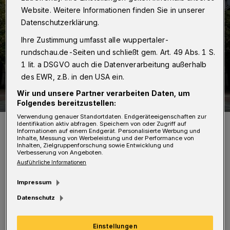
Website. Weitere Informationen finden Sie in unserer
Datenschutzerklärung.
Ihre Zustimmung umfasst alle wuppertaler-
rundschau.de-Seiten und schließt gem. Art. 49 Abs. 1 S.
1 lit. a DSGVO auch die Datenverarbeitung außerhalb
des EWR, z.B. in den USA ein.
Wir und unsere Partner verarbeiten Daten, um
Folgendes bereitzustellen:
Verwendung genauer Standortdaten. Endgeräteeigenschaften zur
Das Rathaus in Barmen.
Identifikation aktiv abfragen. Speichern von oder Zugriff auf
Informationen auf einem Endgerät. Personalisierte Werbung und
Foto: Dennis Polz
Inhalte, Messung von Werbeleistung und der Performance von
Inhalten, Zielgruppenforschung sowie Entwicklung und
Verbesserung von Angeboten.
Ausführliche Informationen
Impressum
„Komplizierte Sprache erzeugt
Datenschutz
Missverständnisse und gesellschaftliche
Einstellungen