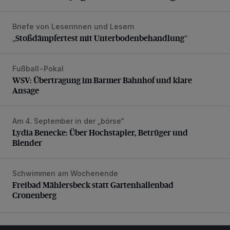
Briefe von Leserinnen und Lesern
„Stoßdämpfertest mit Unterbodenbehandlung“
„Stoßdämpfertest mit Unterbodenbehandlung“
Fußball-Pokal
WSV: Übertragung im Barmer Bahnhof und klare Ansage
WSV: Übertragung im Barmer Bahnhof und klare
Ansage
Am 4. September in der „börse“
Lydia Benecke: Über Hochstapler, Betrüger und Blender
Lydia Benecke: Über Hochstapler, Betrüger und
Blender
Schwimmen am Wochenende
Freibad Mählersbeck statt Gartenhallenbad Cronenberg
Freibad Mählersbeck statt Gartenhallenbad
Cronenberg