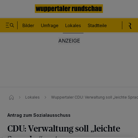
Bilder
Umfrage
Lokales
Stadtteile
Sport
Le
Lokales
Wuppertaler CDU: Verwaltung soll „leichte Sprac
Antrag zum Sozialausschuss
CDU: Verwaltung soll „leichte