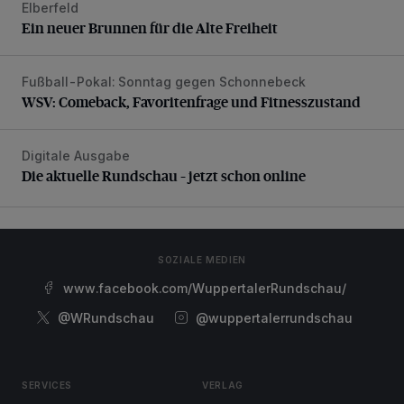
Elberfeld
Ein neuer Brunnen für die Alte Freiheit
Ein neuer Brunnen für die Alte Freiheit
Fußball-Pokal: Sonntag gegen Schonnebeck
WSV: Comeback, Favoritenfrage und Fitnesszustand
WSV: Comeback, Favoritenfrage und Fitnesszustand
Digitale Ausgabe
Die aktuelle Rundschau – jetzt schon online
Die aktuelle Rundschau – jetzt schon online
SOZIALE MEDIEN
www.facebook.com/WuppertalerRundschau/
@WRundschau
@wuppertalerrundschau
SERVICES
VERLAG