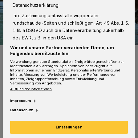
Datenschutzerklärung.
Ihre Zustimmung umfasst alle wuppertaler-
rundschau.de-Seiten und schließt gem. Art. 49 Abs. 1 S.
1 lit. a DSGVO auch die Datenverarbeitung außerhalb
des EWR, z.B. in den USA ein.
Wir und unsere Partner verarbeiten Daten, um
Das ließen sich die Hunde nicht zwei Mal sagen ...
Folgendes bereitzustellen:
Foto: Wuppertaler Rundschau/Simone Bahrmann
Verwendung genauer Standortdaten. Endgeräteeigenschaften zur
Identifikation aktiv abfragen. Speichern von oder Zugriff auf
Informationen auf einem Endgerät. Personalisierte Werbung und
Inhalte, Messung von Werbeleistung und der Performance von
Inhalten, Zielgruppenforschung sowie Entwicklung und
Verbesserung von Angeboten.
Ausführliche Informationen
„Hygienische Beanstandungen gibt es bei
Impressum
derartigen Veranstaltungen nicht. Solche
Datenschutz
Events sind selbstverständlich ausschließlich
nach Abschluss der Saison möglich. Die
Einstellungen
komplette Filtertechnik wurde abgestellt, die