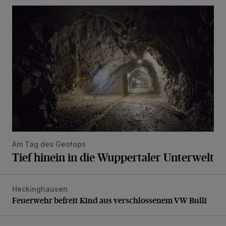
Tief hinein in die Wuppertaler Unterwelt
Am Tag des Geotops
Tief hinein in die Wuppertaler Unterwelt
Heckinghausen
Feuerwehr befreit Kind aus verschlossenem VW Bulli
Feuerwehr befreit Kind aus verschlossenem VW Bulli