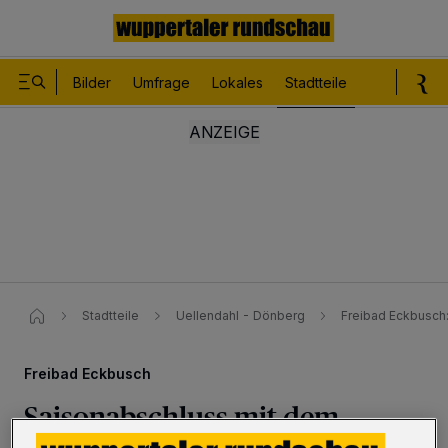
Bilder
Umfrage
Lokales
Stadtteile
Sport
Le
Stadtteile
Uellendahl - Dönberg
Freibad Eckbusch
Freibad Eckbusch
Saisonabschluss mit dem