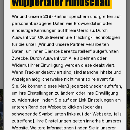
Hundeschwimmen
Wuppertal
·
Einmal im Jahr – immer nach Abschluss
Wir und unsere
218
-Partner speichern und greifen auf
der Badesaison und am letzten Tag vor der
personenbezogene Daten wie Browserdaten oder
Winterpause – findet im Freibad Eckbusch das
eindeutige Kennungen auf Ihrem Gerät zu. Durch
traditionelle Hundeschwimmen statt. Am Sonntag (25.
Auswahl von OK aktivieren Sie Tracking-Technologien
September 2022) war es wieder soweit.
für die unter „Wir und unsere Partner verarbeiten
Daten, um Ihnen Dienste bereitzustellen“ aufgeführten
Zwecke. Durch Auswahl von Alle ablehnen oder
25.09.2022 , 19:00 Uhr
Eine Minute Lesezeit
Widerruf Ihrer Einwilligung werden diese deaktiviert.
Wenn Tracker deaktiviert sind, sind manche Inhalte und
Anzeigen möglicherweise nicht mehr so relevant für
Sie. Sie können dieses Menü jederzeit wieder aufrufen,
um Ihre Einstellungen zu ändern oder Ihre Einwilligung
zu widerrufen, indem Sie auf den Link Einstellungen am
unteren Rand der Webseite klicken [oder das
schwebende Symbol unten links auf der Webseite, falls
zutreffend]. Ihre Einstellungen gelten innerhalb unseres
Website. Weitere Informationen finden Sie in unserer