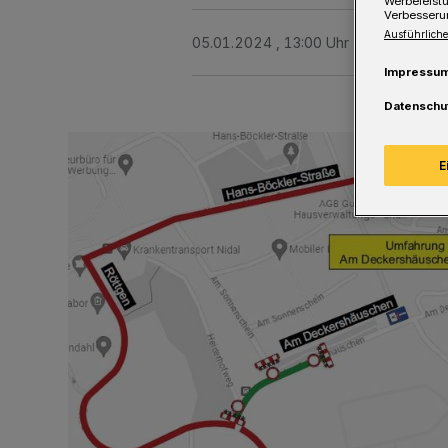
Werbeleist
Verbesseru
Ausführliche
05.01.2024 , 13:00 Uhr
Eine Minute 
Impressu
Datenschu
E