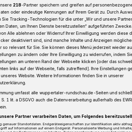
unsere
218
-Partner speichern und greifen auf personenbezogen
aten oder eindeutige Kennungen auf Ihrem Gerät zu. Durch Ausw
n Sie Tracking-Technologien für die unter „Wir und unsere Partne
Dönberg
Am Deckershäuschen in Wuppertal: Baustelle bis März
en Daten, um Ihnen Dienste bereitzustellen“ aufgeführten Zwecke
on Alle ablehnen oder Widerruf Ihrer Einwilligung werden diese de
cker deaktiviert sind, sind manche Inhalte und Anzeigen möglich
r so relevant für Sie. Sie können dieses Menü jederzeit wieder au
tellungen zu ändern oder Ihre Einwilligung zu widerrufen, indem Si
äuschen: Baustelle
stellungen am unteren Rand der Webseite klicken [oder das schw
ten links auf der Webseite, falls zutreffend]. Ihre Einstellungen g
 unseres Website. Weitere Informationen finden Sie in unserer
utzerklärung.
immung umfasst alle wuppertaler-rundschau.de-Seiten und schließt
er Stadtwerke (WSW) erneuern ab
 S. 1 lit. a DSGVO auch die Datenverarbeitung außerhalb des EWR, 
n der Straße Am Deckershäuschen Kanäle
ein.
unsere Partner verarbeiten Daten, um Folgendes bereitzustell
 genauer Standortdaten. Endgeräteeigenschaften zur Identifikation aktiv abfra
griff auf Informationen auf einem Endgerät. Personalisierte Werbung und Inhalt