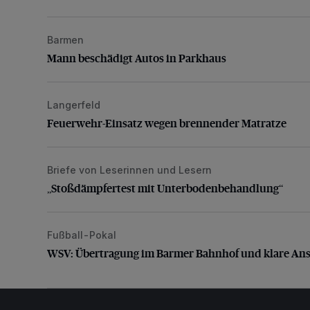
Barmen
Mann beschädigt Autos in Parkhaus
Mann beschädigt Autos in Parkhaus
Langerfeld
Feuerwehr-Einsatz wegen brennender Matratze
Feuerwehr-Einsatz wegen brennender Matratze
Briefe von Leserinnen und Lesern
„Stoßdämpfertest mit Unterbodenbehandlung“
„Stoßdämpfertest mit Unterbodenbehandlung“
Fußball-Pokal
WSV: Übertragung im Barmer Bahnhof und klare An
WSV: Übertragung im Barmer Bahnhof und klare An