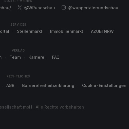
SOZIALE MEDIEN
chau/
@WRundschau
@wuppertalerrundschau
SERVICES
ortal
Stellenmarkt
Immobilienmarkt
AZUBI NRW
VERLAG
n
Team
Karriere
FAQ
RECHTLICHES
AGB
Barrierefreiheitserklärung
Cookie-Einstellungen
sellschaft mbH | Alle Rechte vorbehalten