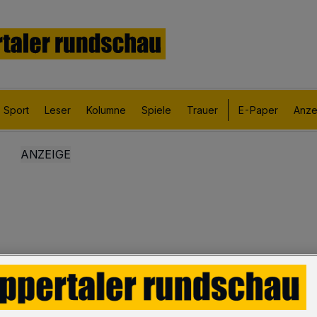
Sport
Leser
Kolumne
Spiele
Trauer
E-Paper
Anze