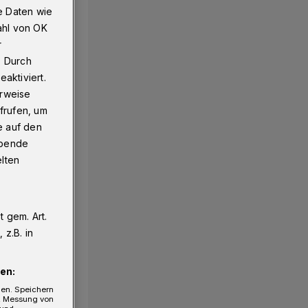
e Daten wie
ahl von OK
r
. Durch
aktiviert.
erweise
frufen, um
e auf den
ebende
elten
 gem. Art.
z.B. in
en:
gen. Speichern
e, Messung von