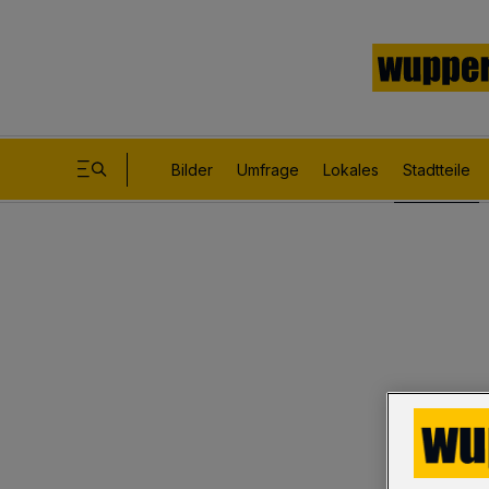
Bilder
Umfrage
Lokales
Stadtteile