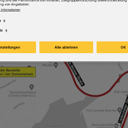
ung und der Performance von Inhalten, Zielgruppenforschung sowie Entwicklung
ng von Angeboten.
 Informationen
Lesezeit
m
tz
instellungen
Alle ablehnen
OK