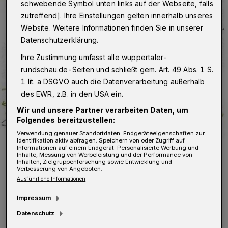
schwebende Symbol unten links auf der Webseite, falls
zutreffend]. Ihre Einstellungen gelten innerhalb unseres
Website. Weitere Informationen finden Sie in unserer
Datenschutzerklärung.
Ihre Zustimmung umfasst alle wuppertaler-
rundschau.de-Seiten und schließt gem. Art. 49 Abs. 1 S.
1 lit. a DSGVO auch die Datenverarbeitung außerhalb
des EWR, z.B. in den USA ein.
Wir und unsere Partner verarbeiten Daten, um
Folgendes bereitzustellen:
Verwendung genauer Standortdaten. Endgeräteeigenschaften zur
Identifikation aktiv abfragen. Speichern von oder Zugriff auf
Informationen auf einem Endgerät. Personalisierte Werbung und
Der Bürgerradweg soll die Lücke schließen.
Inhalte, Messung von Werbeleistung und der Performance von
Foto: Stadt Wuppertal
Inhalten, Zielgruppenforschung sowie Entwicklung und
Verbesserung von Angeboten.
Ausführliche Informationen
Impressum
Datenschutz
„Das ist ein weiterer kleiner, aber