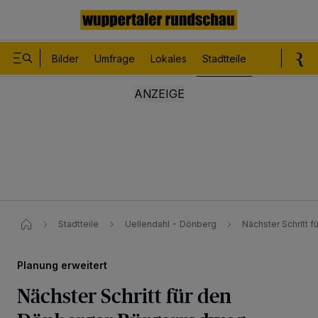
Bilder
Umfrage
Lokales
Stadtteile
Sport
Le
Stadtteile
Uellendahl - Dönberg
Nächster Schritt 
Planung erweitert
Nächster Schritt für den