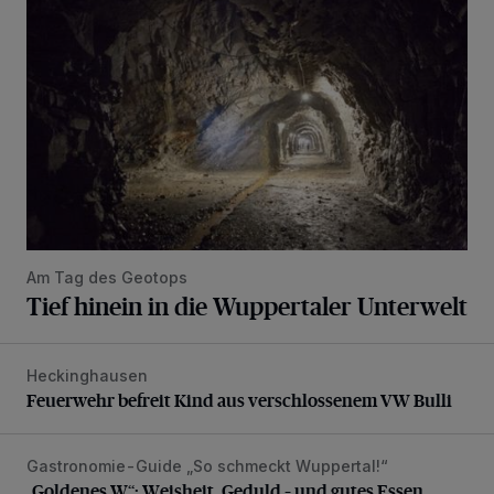
Am Tag des Geotops
Tief hinein in die Wuppertaler Unterwelt
Heckinghausen
Feuerwehr befreit Kind aus verschlossenem VW Bulli
Feuerwehr befreit Kind aus verschlossenem VW Bulli
Gastronomie-Guide „So schmeckt Wuppertal!“
„Goldenes W“: Weisheit, Geduld – und gutes Essen
„Goldenes W“: Weisheit, Geduld – und gutes Essen