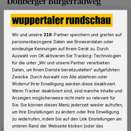
Dönberger Bürgerradweg
Wuppertal
·
Die für die Planung und den Bau des
Dönberger Bürgerradwegs bestehende
Verwaltungsvereinbarung ist ergänzt worden. Der
Landesbetrieb Straßen.NRW und die Stadt haben
Wir und unsere
218
-Partner speichern und greifen auf
vereinbart, den Planungsraum zu erweitern. Damit ist
personenbezogene Daten wie Browserdaten oder
laut Verwaltung „der nahtlose Anschluss an die Planung
eindeutige Kennungen auf Ihrem Gerät zu. Durch
der Hatzfeldtrasse“ möglich.
Auswahl von OK aktivieren Sie Tracking-Technologien
für die unter „Wir und unsere Partner verarbeiten
Daten, um Ihnen Dienste bereitzustellen“ aufgeführten
16.01.2023 , 16:22 Uhr
Eine Minute Lesezeit
Zwecke. Durch Auswahl von Alle ablehnen oder
Widerruf Ihrer Einwilligung werden diese deaktiviert.
Wenn Tracker deaktiviert sind, sind manche Inhalte und
Anzeigen möglicherweise nicht mehr so relevant für
Sie. Sie können dieses Menü jederzeit wieder aufrufen,
um Ihre Einstellungen zu ändern oder Ihre Einwilligung
zu widerrufen, indem Sie auf den Link Einstellungen am
unteren Rand der Webseite klicken [oder das