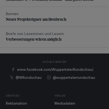
Barmen
Neuer Projekteigner am Heubruch
Neuer Projekteigner am Heubruch
Briefe von Leserinnen und Lesern
Verbesserungen wären möglich
Verbesserungen wären möglich
SOZIALE MEDIEN
www.facebook.com/WuppertalerRundschau/
@WRundschau
@wuppertalerrundschau
SERVICES
VERLAG
Reklamation
Mediadaten