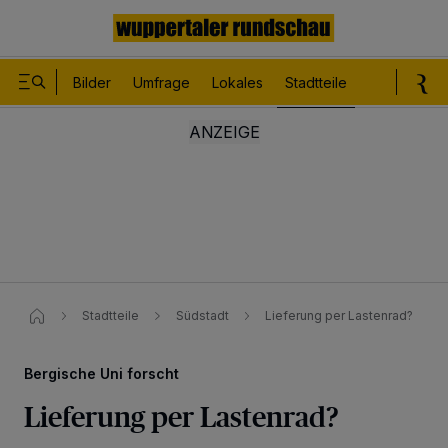
Bilder
Umfrage
Lokales
Stadtteile
Sport
Le
Stadtteile
Südstadt
Lieferung per Lastenrad?
Bergische Uni forscht
Lieferung per Lastenrad?