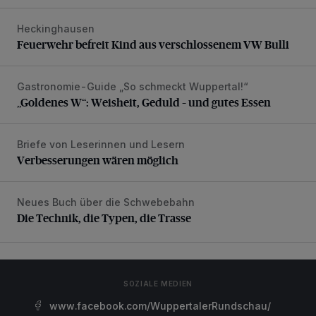
Heckinghausen
Feuerwehr befreit Kind aus verschlossenem VW Bulli
Feuerwehr befreit Kind aus verschlossenem VW Bulli
Gastronomie-Guide „So schmeckt Wuppertal!“
„Goldenes W“: Weisheit, Geduld – und gutes Essen
„Goldenes W“: Weisheit, Geduld – und gutes Essen
Briefe von Leserinnen und Lesern
Verbesserungen wären möglich
Verbesserungen wären möglich
Neues Buch über die Schwebebahn
Die Technik, die Typen, die Trasse
Die Technik, die Typen, die Trasse
SOZIALE MEDIEN
www.facebook.com/WuppertalerRundschau/