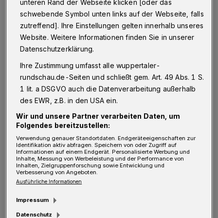
unteren Rand der Webseite klicken [oder das
schwebende Symbol unten links auf der Webseite, falls
"Bislang kommen Lastenräder nur in Nischen
zutreffend]. Ihre Einstellungen gelten innerhalb unseres
zum Einsatz — beispielsweise bei
Website. Weitere Informationen finden Sie in unserer
Kurierdiensten oder Essenslieferungen",
Datenschutzerklärung.
erklärt Projektleiter Prof. Dr.-Ing. Bert
Ihre Zustimmung umfasst alle wuppertaler-
Leerkamp vom Lehr- und Forschungsgebiet
rundschau.de-Seiten und schließt gem. Art. 49 Abs. 1 S.
Güterverkehrsplanung und Transportlogistik.
1 lit. a DSGVO auch die Datenverarbeitung außerhalb
des EWR, z.B. in den USA ein.
"Wir wollen mittelständischen
Wir und unsere Partner verarbeiten Daten, um
Stückgutspeditionen den Einsatz der Räder
Folgendes bereitzustellen:
nahebringen und dadurch Umweltbelastungen
Verwendung genauer Standortdaten. Endgeräteeigenschaften zur
Identifikation aktiv abfragen. Speichern von oder Zugriff auf
in Städten reduzieren, die verkehrliche
Informationen auf einem Endgerät. Personalisierte Werbung und
Inhalte, Messung von Werbeleistung und der Performance von
Erreichbarkeit von Innenstädten verbessern
Inhalten, Zielgruppenforschung sowie Entwicklung und
Verbesserung von Angeboten.
und den stationären Einzelhandel stärken."
Ausführliche Informationen
Impressum
In einem ersten Schritt wollen die
Datenschutz