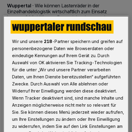
Wuppertal
·
Wie können Lastenräder in der
Einzelhandelslogistik wirtschaftlich zum Einsatz
kommen? Mit Hilfe von Potenzialanalysen und
Feldversuchen wollen Forschende der Bergischen
Universität eine Antwort auf diese Frage finden.
Wir und unsere
218
-Partner speichern und greifen auf
personenbezogene Daten wie Browserdaten oder
14.11.2018 , 11:42 Uhr
Eine Minute Lesezeit
eindeutige Kennungen auf Ihrem Gerät zu. Durch
Auswahl von OK aktivieren Sie Tracking-Technologien
für die unter „Wir und unsere Partner verarbeiten
Daten, um Ihnen Dienste bereitzustellen“ aufgeführten
Zwecke. Durch Auswahl von Alle ablehnen oder
Widerruf Ihrer Einwilligung werden diese deaktiviert.
Wenn Tracker deaktiviert sind, sind manche Inhalte und
D
Anzeigen möglicherweise nicht mehr so relevant für
en Rahmen bildet das Projekt
Sie. Sie können dieses Menü jederzeit wieder aufrufen,
"Logistische Optimierung der City-
um Ihre Einstellungen zu ändern oder Ihre Einwilligung
Belieferung mit Lastenrädern" (LOOP).
zu widerrufen, indem Sie auf den Link Einstellungen am