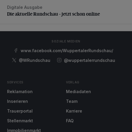
Digitale Ausgabe
Die aktuelle Rundschau – jetzt schon online
Die aktuelle Rundschau – jetzt schon online
SOZIALE MEDIEN
www.facebook.com/WuppertalerRundschau/
@WRundschau
@wuppertalerrundschau
SERVICES
VERLAG
Reklamation
Mediadaten
Inserieren
Team
Trauerportal
Karriere
Stellenmarkt
FAQ
Immobilienmarkt