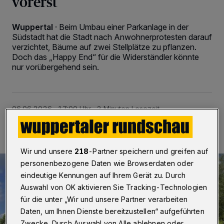
vorerst
Wuppertal
·
Beim Umbau einer Parkanlage in der
Südstadt hat die Stadt nach Anwohnerprotesten darauf
verzichtet, Bäume auf zwei Stellplätze zu pflanzen.
Doch das „Happy End“ für die Widerständler könnte
nur vorübergehend sein.
06.06.2026 , 17:00 Uhr
2 Minuten Lesezeit
Wir und unsere
218
-Partner speichern und greifen auf
personenbezogene Daten wie Browserdaten oder
eindeutige Kennungen auf Ihrem Gerät zu. Durch
Auswahl von OK aktivieren Sie Tracking-Technologien
für die unter „Wir und unsere Partner verarbeiten
Daten, um Ihnen Dienste bereitzustellen“ aufgeführten
Zwecke. Durch Auswahl von Alle ablehnen oder