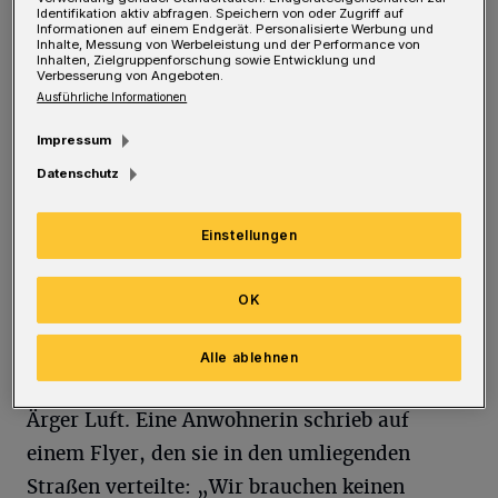
Identifikation aktiv abfragen. Speichern von oder Zugriff auf
zum ersten „Pocket Park“ Wuppertals derart
Informationen auf einem Endgerät. Personalisierte Werbung und
Inhalte, Messung von Werbeleistung und der Performance von
hohe Wellen schlagen würde, hätten die
Inhalten, Zielgruppenforschung sowie Entwicklung und
Verbesserung von Angeboten.
Verantwortlichen wohl nie gedacht. Dabei
Ausführliche Informationen
avancierten zwei von 20 angrenzenden
Impressum
Parkplätzen in der Kölner Straße zum
Datenschutz
Zankapfel – denn auf ihnen sollten zwei
Bäume gepflanzt werden.
Einstellungen
Mit 18 anstelle von 20 Stellplätzen wollten
OK
sich einige in der Nachbarschaft nicht
zufriedengeben. Bei der Vorstellung der Pläne
Alle ablehnen
im vergangenen Sommer machten sie ihrem
Ärger Luft. Eine Anwohnerin schrieb auf
einem Flyer, den sie in den umliegenden
Straßen verteilte: „Wir brauchen keinen