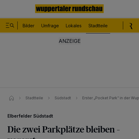
Bilder
Umfrage
Lokales
Stadtteile
Sport
Le
Stadtteile
Südstadt
Erster „Pocket Park“ in der Wu
Elberfelder Südstadt
Die zwei Parkplätze bleiben –