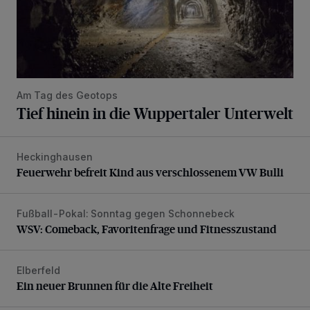
Am Tag des Geotops
Tief hinein in die Wuppertaler Unterwelt
Heckinghausen
Feuerwehr befreit Kind aus verschlossenem VW Bulli
Feuerwehr befreit Kind aus verschlossenem VW Bulli
Fußball-Pokal: Sonntag gegen Schonnebeck
WSV: Comeback, Favoritenfrage und Fitnesszustand
WSV: Comeback, Favoritenfrage und Fitnesszustand
Elberfeld
Ein neuer Brunnen für die Alte Freiheit
Ein neuer Brunnen für die Alte Freiheit