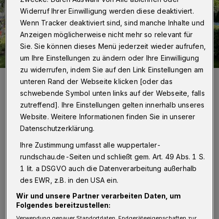
Widerruf Ihrer Einwilligung werden diese deaktiviert.
Wenn Tracker deaktiviert sind, sind manche Inhalte und
Anzeigen möglicherweise nicht mehr so relevant für
Sie. Sie können dieses Menü jederzeit wieder aufrufen,
um Ihre Einstellungen zu ändern oder Ihre Einwilligung
zu widerrufen, indem Sie auf den Link Einstellungen am
Versickerungsfähige Pflastersteine, neue Holzbänke, zwei
unteren Rand der Webseite klicken [oder das
Sportgeräte sowie neuer Rasen, Blumen und Sträucher: So sieht
Wuppertals erster „Pocket Park“ in der Elberfelder Südstadt nach
schwebende Symbol unten links auf der Webseite, falls
dem Umbau aus.
zutreffend]. Ihre Einstellungen gelten innerhalb unseres
Foto: Wuppertaler Rundschau/Tomas Cabanis
Website. Weitere Informationen finden Sie in unserer
Datenschutzerklärung.
Ihre Zustimmung umfasst alle wuppertaler-
rundschau.de-Seiten und schließt gem. Art. 49 Abs. 1 S.
1 lit. a DSGVO auch die Datenverarbeitung außerhalb
Von Tomas Cabanis
des EWR, z.B. in den USA ein.
D
Wir und unsere Partner verarbeiten Daten, um
ass der Umbau einer veralteten
Folgendes bereitzustellen:
Grünfläche in der Elberfelder Südstadt
Verwendung genauer Standortdaten. Endgeräteeigenschaften zur