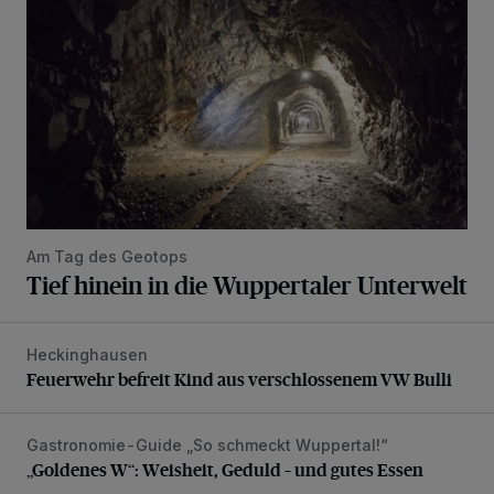
Am Tag des Geotops
Tief hinein in die Wuppertaler Unterwelt
Heckinghausen
Feuerwehr befreit Kind aus verschlossenem VW Bulli
Feuerwehr befreit Kind aus verschlossenem VW Bulli
Gastronomie-Guide „So schmeckt Wuppertal!“
„Goldenes W“: Weisheit, Geduld – und gutes Essen
„Goldenes W“: Weisheit, Geduld – und gutes Essen