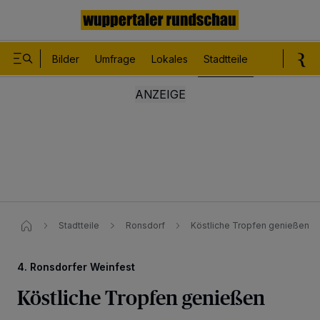
Bilder
Umfrage
Lokales
Stadtteile
Sport
Le
Stadtteile
Ronsdorf
Köstliche Tropfen genießen
4. Ronsdorfer Weinfest
Köstliche Tropfen genießen