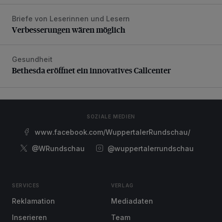
Briefe von Leserinnen und Lesern
Verbesserungen wären möglich
Verbesserungen wären möglich
Gesundheit
Bethesda eröffnet ein innovatives Callcenter
Bethesda eröffnet ein innovatives Callcenter
SOZIALE MEDIEN
www.facebook.com/WuppertalerRundschau/
@WRundschau
@wuppertalerrundschau
SERVICES
VERLAG
Reklamation
Mediadaten
Inserieren
Team