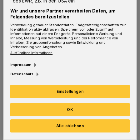
des EWR, z.B. in den USA ein.
einen unverwechselbaren Geschmack. Gründe
Wir und unsere Partner verarbeiten Daten, um
genug, sich abseits des Alltags diesem
Folgendes bereitzustellen:
traditionsreichen Trank zuzuwenden. Wein
Verwendung genauer Standortdaten. Endgeräteeigenschaften zur
Identifikation aktiv abfragen. Speichern von oder Zugriff auf
kann auch als "Schmiermittel" für
Informationen auf einem Endgerät. Personalisierte Werbung und
Inhalte, Messung von Werbeleistung und der Performance von
nachbarschaftliches Miteinander dienen.
Inhalten, Zielgruppenforschung sowie Entwicklung und
Verbesserung von Angeboten.
"Gemütlich mit Freunden und Bekannten
Ausführliche Informationen
köstliche Tropfen genießen", empfehlen die
Impressum
Veranstalter.
Datenschutz
Das Ziel ist, möglichst viel Geld für Betrieb
Einstellungen
(BaRon BetriebsUG) und Erhalt des
Bandwirker-Bades zu erwirtschaften!
OK
Aus den Reihen des Ronsdorfer Heimat- und
Alle ablehnen
Bürgervereins kam 2011 die Idee, von der Stadt