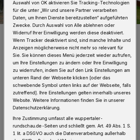
Auswahl von OK aktivieren Sie Tracking-Technologien
für die unter „Wir und unsere Partner verarbeiten
Daten, um Ihnen Dienste bereitzustellen“ aufgeführten
Zwecke. Durch Auswahl von Alle ablehnen oder
„Gemütlich mit Freunden und Bekannten köstliche Tropfen
Widerruf Ihrer Einwilligung werden diese deaktiviert.
genießen“ empfiehlt der Veranstalter des Weinfestes.
Wenn Tracker deaktiviert sind, sind manche Inhalte und
Foto: Bube
Anzeigen möglicherweise nicht mehr so relevant für
Sie. Sie können dieses Menü jederzeit wieder aufrufen,
um Ihre Einstellungen zu ändern oder Ihre Einwilligung
zu widerrufen, indem Sie auf den Link Einstellungen am
M
unteren Rand der Webseite klicken [oder das
it von der Weinpartie sind wieder
schwebende Symbol unten links auf der Webseite, falls
Winzer von Mosel und Nahe mit ihren
zutreffend]. Ihre Einstellungen gelten innerhalb unseres
leckeren Tropfen: Krollmann, Zöbel, Theis,
Website. Weitere Informationen finden Sie in unserer
Datenschutzerklärung.
Hoffmann, Vogel und Vogel-Fries.
Ihre Zustimmung umfasst alle wuppertaler-
rundschau.de-Seiten und schließt gem. Art. 49 Abs. 1 S.
Wein schmeckt! Ob zum guten Essen oder als
1 lit. a DSGVO auch die Datenverarbeitung außerhalb
Sologenuss! Jeder Wein hat seine eigene Note,