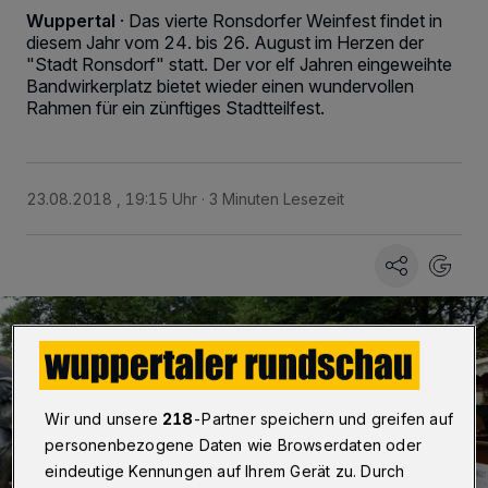
Wuppertal
·
Das vierte Ronsdorfer Weinfest findet in
diesem Jahr vom 24. bis 26. August im Herzen der
"Stadt Ronsdorf" statt. Der vor elf Jahren eingeweihte
Bandwirkerplatz bietet wieder einen wundervollen
Rahmen für ein zünftiges Stadtteilfest.
23.08.2018 , 19:15 Uhr
3 Minuten Lesezeit
Wir und unsere
218
-Partner speichern und greifen auf
personenbezogene Daten wie Browserdaten oder
eindeutige Kennungen auf Ihrem Gerät zu. Durch