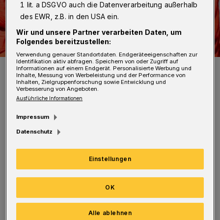
1 lit. a DSGVO auch die Datenverarbeitung außerhalb
des EWR, z.B. in den USA ein.
Wir und unsere Partner verarbeiten Daten, um
Folgendes bereitzustellen:
Verwendung genauer Standortdaten. Endgeräteeigenschaften zur
Identifikation aktiv abfragen. Speichern von oder Zugriff auf
Foto: Christoph Petersen
Informationen auf einem Endgerät. Personalisierte Werbung und
Inhalte, Messung von Werbeleistung und der Performance von
Inhalten, Zielgruppenforschung sowie Entwicklung und
Verbesserung von Angeboten.
Ausführliche Informationen
Impressum
Der 76-Jährige wollte die Fahrbahn auf Höhe
Datenschutz
der Bushaltestelle Lüttringhauser Straße
überqueren, als er vom Skoda Fabia eines 59-
Einstellungen
Jährigen erfasst wurde und stürzte. Der Mann
wurde durch Rettungskräfte vor Ort versorgt
OK
und anschließend in ein Krankenhaus
Alle ablehnen
gebracht.