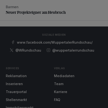
Barmen
Neuer Projekteigner am Heubruch
Neuer Projekteigner am Heubruch
SOZIALE MEDIEN
www.facebook.com/WuppertalerRundschau/
@WRundschau
@wuppertalerrundschau
SERVICES
VERLAG
Reklamation
Mediadaten
Inserieren
Team
Trauerportal
Karriere
Stellenmarkt
FAQ
Immobilienmarkt