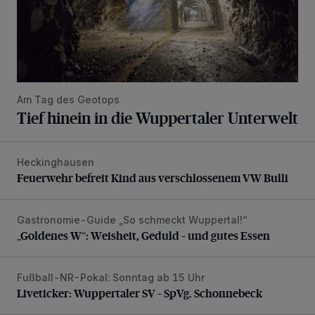
Am Tag des Geotops
Tief hinein in die Wuppertaler Unterwelt
Heckinghausen
Feuerwehr befreit Kind aus verschlossenem VW Bulli
Feuerwehr befreit Kind aus verschlossenem VW Bulli
Gastronomie-Guide „So schmeckt Wuppertal!“
„Goldenes W“: Weisheit, Geduld – und gutes Essen
„Goldenes W“: Weisheit, Geduld – und gutes Essen
Fußball-NR-Pokal: Sonntag ab 15 Uhr
Liveticker: Wuppertaler SV – SpVg. Schonnebeck
Liveticker: Wuppertaler SV – SpVg. Schonnebeck