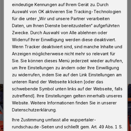
Unfall schwer verletzt
eindeutige Kennungen auf Ihrem Gerät zu. Durch
Auswahl von OK aktivieren Sie Tracking-Technologien
Wuppertal
·
Ein Fußgänger hat sich am Dienstag (5.
für die unter „Wir und unsere Partner verarbeiten
Dezember 2023) bei einem Verkehrsunfall auf der
Daten, um Ihnen Dienste bereitzustellen“ aufgeführten
Straße Am Stadtbahnhof schwere Verletzungen
Zwecke. Durch Auswahl von Alle ablehnen oder
zugezogen.
Widerruf Ihrer Einwilligung werden diese deaktiviert.
Wenn Tracker deaktiviert sind, sind manche Inhalte und
Anzeigen möglicherweise nicht mehr so relevant für
06.12.2023 , 15:08 Uhr
Eine Minute Lesezeit
Sie. Sie können dieses Menü jederzeit wieder aufrufen,
um Ihre Einstellungen zu ändern oder Ihre Einwilligung
zu widerrufen, indem Sie auf den Link Einstellungen am
unteren Rand der Webseite klicken [oder das
schwebende Symbol unten links auf der Webseite, falls
zutreffend]. Ihre Einstellungen gelten innerhalb unseres
Website. Weitere Informationen finden Sie in unserer
Datenschutzerklärung.
Ihre Zustimmung umfasst alle wuppertaler-
rundschau.de-Seiten und schließt gem. Art. 49 Abs. 1 S.