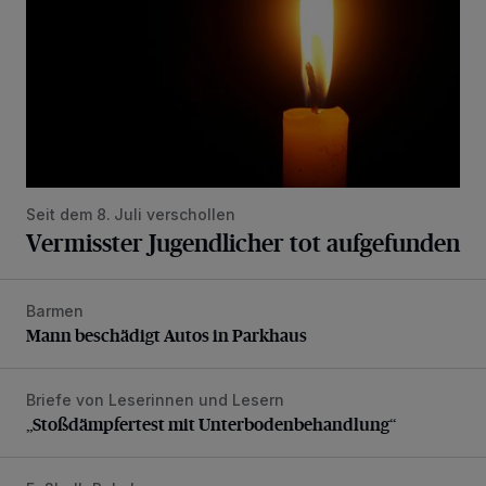
Seit dem 8. Juli verschollen
Vermisster Jugendlicher tot aufgefunden
Barmen
Mann beschädigt Autos in Parkhaus
Mann beschädigt Autos in Parkhaus
Briefe von Leserinnen und Lesern
„Stoßdämpfertest mit Unterbodenbehandlung“
„Stoßdämpfertest mit Unterbodenbehandlung“