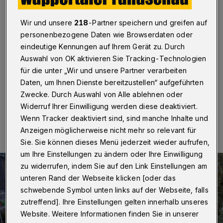
Beyenburg
Wir und unsere
218
-Partner speichern und greifen auf
Wuppertal
·
Der Wuppertaler Stadtteil Beyenburg steht
personenbezogene Daten wie Browserdaten oder
wegen des Hochwassers unter besonderer
Beobachtung. Aus gutem Grund: Im Juli 2021 hatte die
eindeutige Kennungen auf Ihrem Gerät zu. Durch
über die Ufer getretene Wupper hier große Schaden
Auswahl von OK aktivieren Sie Tracking-Technologien
angerichtet.
für die unter „Wir und unsere Partner verarbeiten
Daten, um Ihnen Dienste bereitzustellen“ aufgeführten
Zwecke. Durch Auswahl von Alle ablehnen oder
Widerruf Ihrer Einwilligung werden diese deaktiviert.
28.12.2023 , 14:52 Uhr
Eine Minute Lesezeit
Wenn Tracker deaktiviert sind, sind manche Inhalte und
Anzeigen möglicherweise nicht mehr so relevant für
Sie. Sie können dieses Menü jederzeit wieder aufrufen,
um Ihre Einstellungen zu ändern oder Ihre Einwilligung
zu widerrufen, indem Sie auf den Link Einstellungen am
unteren Rand der Webseite klicken [oder das
schwebende Symbol unten links auf der Webseite, falls
zutreffend]. Ihre Einstellungen gelten innerhalb unseres
Website. Weitere Informationen finden Sie in unserer