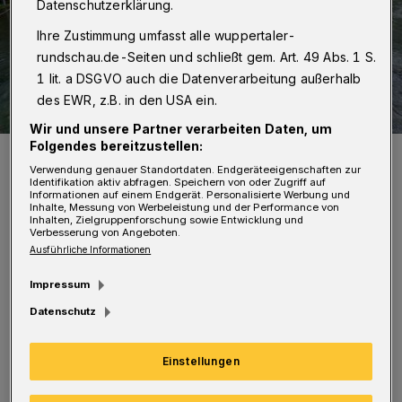
Datenschutzerklärung.
Ihre Zustimmung umfasst alle wuppertaler-
rundschau.de-Seiten und schließt gem. Art. 49 Abs. 1 S.
1 lit. a DSGVO auch die Datenverarbeitung außerhalb
des EWR, z.B. in den USA ein.
Wir und unsere Partner verarbeiten Daten, um
Folgendes bereitzustellen:
Einige Bereich sind vollgelaufen.
Verwendung genauer Standortdaten. Endgeräteeigenschaften zur
Foto: Achim Otto
Identifikation aktiv abfragen. Speichern von oder Zugriff auf
Informationen auf einem Endgerät. Personalisierte Werbung und
Inhalte, Messung von Werbeleistung und der Performance von
Inhalten, Zielgruppenforschung sowie Entwicklung und
Verbesserung von Angeboten.
Ausführliche Informationen
Auch diesmal ist der Fluss nicht in seinem
Impressum
Bett geblieben: Einige Vorgärten und Wiesen
Datenschutz
stehen unter Wasser. Vergleichbar mit der
Einstellungen
Lage vor zweieinhalb Jahren, als zahlreiche
Keller und auch Erdgeschosse vollliefen und