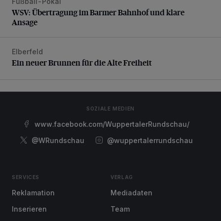
Fußball-Pokal
WSV: Übertragung im Barmer Bahnhof und klare Ansage
WSV: Übertragung im Barmer Bahnhof und klare
Ansage
Elberfeld
Ein neuer Brunnen für die Alte Freiheit
Ein neuer Brunnen für die Alte Freiheit
SOZIALE MEDIEN
www.facebook.com/WuppertalerRundschau/
@WRundschau
@wuppertalerrundschau
SERVICES
VERLAG
Reklamation
Mediadaten
Inserieren
Team