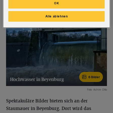
OK
Schäden in Millionenhöhe verursachten, ist
die Situation aber nicht.
(Bilder)
Alle ablehnen
6 Bilder
Hochwasser in Beyenburg
6 Bilder
Foto: Achim Otto
Spektakuläre Bilder bieten sich an der
Staumauer in Beyenburg. Dort wird das