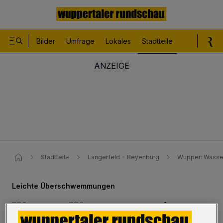
Bilder
Umfrage
Lokales
Stadtteile
Sport
Le
Stadtteile
Langerfeld - Beyenburg
Wupper: Wasse
Leichte Überschwemmungen
Wupper: Wassermassen in