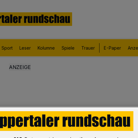
Sport
Leser
Kolumne
Spiele
Trauer
E-Paper
Anze