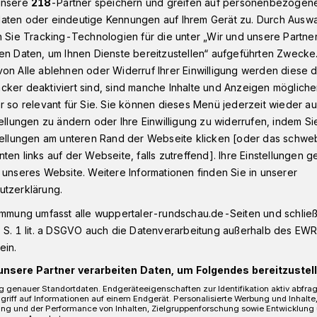
unsere
218
-Partner speichern und greifen auf personenbezogen
aten oder eindeutige Kennungen auf Ihrem Gerät zu. Durch Ausw
n Sie Tracking-Technologien für die unter „Wir und unsere Partne
en Daten, um Ihnen Dienste bereitzustellen“ aufgeführten Zwecke
Beyenburg
Laaker Hammer in Wuppertal: Arbeiten an Wasserlei
on Alle ablehnen oder Widerruf Ihrer Einwilligung werden diese de
cker deaktiviert sind, sind manche Inhalte und Anzeigen möglich
r so relevant für Sie. Sie können dieses Menü jederzeit wieder au
tellungen zu ändern oder Ihre Einwilligung zu widerrufen, indem Si
Wasserleitung
stellungen am unteren Rand der Webseite klicken [oder das schw
ten links auf der Webseite, falls zutreffend]. Ihre Einstellungen g
 unseres Website. Weitere Informationen finden Sie in unserer
utzerklärung.
 2021) arbeiten die Wuppertaler
immung umfasst alle wuppertaler-rundschau.de-Seiten und schließt
traße Laaker Hammer in Wuppertal an
 S. 1 lit. a DSGVO auch die Datenverarbeitung außerhalb des EWR, 
tung.
ein.
unsere Partner verarbeiten Daten, um Folgendes bereitzustell
 genauer Standortdaten. Endgeräteeigenschaften zur Identifikation aktiv abfra
griff auf Informationen auf einem Endgerät. Personalisierte Werbung und Inhalt
Lesezeit
ung und der Performance von Inhalten, Zielgruppenforschung sowie Entwicklung