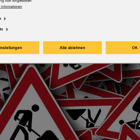
ng von Angeboten.
 Informationen
m
tz
instellungen
Alle ablehnen
OK