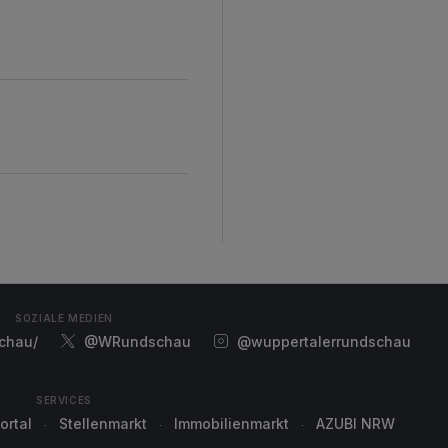
SOZIALE MEDIEN
chau/
@WRundschau
@wuppertalerrundschau
SERVICES
ortal
Stellenmarkt
Immobilienmarkt
AZUBI NRW