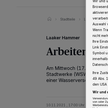
Wir und 
Browserd
aktiviere
verarbeit
Stadtteile
Langerfeld - 
Auswahl v
Wenn Tra
nicht meh
Laaker Hammer
Ihre Eins
Arbeiten an 
Link Ein
Symbol un
innerhalb
Datensch
Am Mittwoch (17. November
Ihre Zust
Stadtwerke (WSW) in der S
49 Abs. 1
einer Wasserversorgungslei
den USA 
Wir und 
Verwendung
von oder Zu
10.11.2021 , 17:00 Uhr
Eine Minute 
Werbeleist