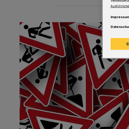
Verbesseru
Ausführliche
Impressu
Datenschu
E