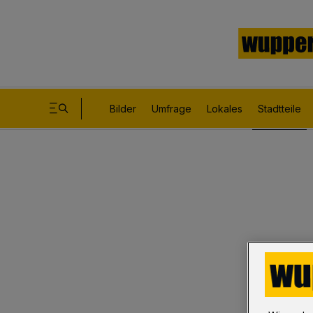
Bilder
Umfrage
Lokales
Stadtteile