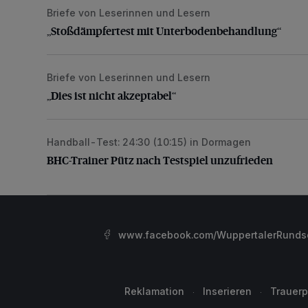
Briefe von Leserinnen und Lesern
„Stoßdämpfertest mit Unterbodenbehandlung“
„Stoßdämpfertest mit Unterbodenbehandlung“
Briefe von Leserinnen und Lesern
„Dies ist nicht akzeptabel“
„Dies ist nicht akzeptabel“
Handball-Test: 24:30 (10:15) in Dormagen
BHC-Trainer Pütz nach Testspiel unzufrieden
BHC-Trainer Pütz nach Testspiel unzufrieden
www.facebook.com/WuppertalerRunds
Reklamation
Inserieren
Trauerp