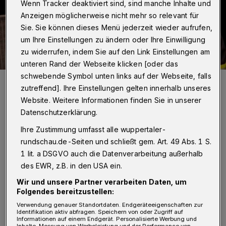
Wenn Tracker deaktiviert sind, sind manche Inhalte und
Anzeigen möglicherweise nicht mehr so relevant für
Sie. Sie können dieses Menü jederzeit wieder aufrufen,
um Ihre Einstellungen zu ändern oder Ihre Einwilligung
zu widerrufen, indem Sie auf den Link Einstellungen am
unteren Rand der Webseite klicken [oder das
schwebende Symbol unten links auf der Webseite, falls
Der Schwebebahn wurden sicher auf den Bahnsteig geleitet.
zutreffend]. Ihre Einstellungen gelten innerhalb unseres
Foto: Wuppertaler Rundschau/Christoph Petersen
Website. Weitere Informationen finden Sie in unserer
Datenschutzerklärung.
Ihre Zustimmung umfasst alle wuppertaler-
rundschau.de-Seiten und schließt gem. Art. 49 Abs. 1 S.
D
1 lit. a DSGVO auch die Datenverarbeitung außerhalb
urch die fehlende Stromversorgung
des EWR, z.B. in den USA ein.
hatte es ein Zug gegen 20 Uhr nicht
Wir und unsere Partner verarbeiten Daten, um
mehr vollständig bis in den Bahnhof
Folgendes bereitzustellen:
geschafft, nur der vorderste Teil war drin, der
Verwendung genauer Standortdaten. Endgeräteeigenschaften zur
Identifikation aktiv abfragen. Speichern von oder Zugriff auf
hintere hing noch auf freier Strecke. Dadurch
Informationen auf einem Endgerät. Personalisierte Werbung und