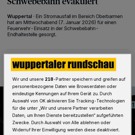
Schwebebahn evakuiert
Wuppertal
·
Ein Stromausfall im Bereich Oberbarmen
hat am Mittwochabend (7. Januar 2026) für einen
Feuerwehr-Einsatz in der Schwebebahn-
Endhaltestelle gesorgt.
07.01.2026 , 22:07 Uhr
Eine Minute Lesezeit
Wir und unsere
218
-Partner speichern und greifen auf
personenbezogene Daten wie Browserdaten oder
eindeutige Kennungen auf Ihrem Gerät zu. Durch
Auswahl von OK aktivieren Sie Tracking-Technologien
für die unter „Wir und unsere Partner verarbeiten
Daten, um Ihnen Dienste bereitzustellen“ aufgeführten
Zwecke. Durch Auswahl von Alle ablehnen oder
Widerruf Ihrer Einwilligung werden diese deaktiviert.