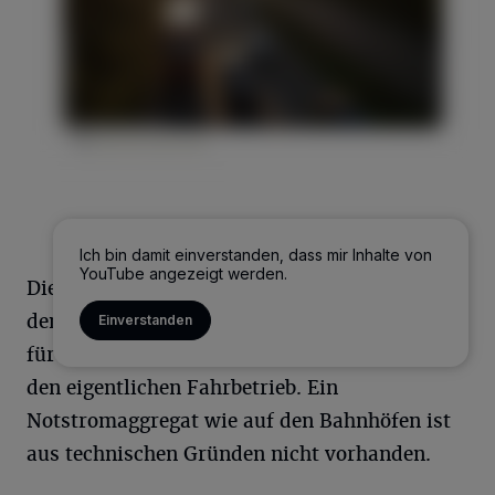
Ich bin damit einverstanden, dass mir Inhalte von
YouTube angezeigt werden.
Die Wuppertaler Schwebebahn verfügt zwar in
den Zügen über Batterien, die können aber nur
Einverstanden
für die Beleuchtung genutzt werden, nicht für
den eigentlichen Fahrbetrieb. Ein
Notstromaggregat wie auf den Bahnhöfen ist
aus technischen Gründen nicht vorhanden.