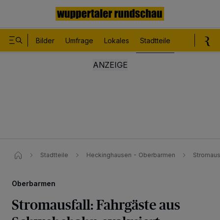
Bilder
Umfrage
Lokales
Stadtteile
Sport
Le
Stadtteile
Heckinghausen - Oberbarmen
Stromaus
Oberbarmen
Stromausfall: Fahrgäste aus