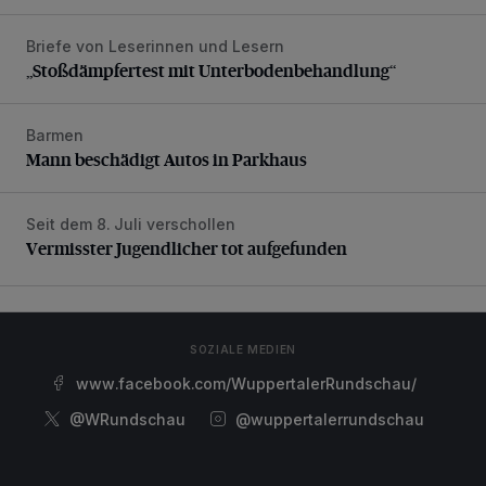
Briefe von Leserinnen und Lesern
„Stoßdämpfertest mit Unterbodenbehandlung“
„Stoßdämpfertest mit Unterbodenbehandlung“
Barmen
Mann beschädigt Autos in Parkhaus
Mann beschädigt Autos in Parkhaus
Seit dem 8. Juli verschollen
Vermisster Jugendlicher tot aufgefunden
Vermisster Jugendlicher tot aufgefunden
SOZIALE MEDIEN
www.facebook.com/WuppertalerRundschau/
@WRundschau
@wuppertalerrundschau