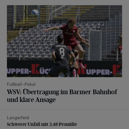
WSV: Übertragung im Barmer Bahnhof und klare Ansage
Fußball-Pokal
WSV: Übertragung im Barmer Bahnhof
und klare Ansage
Langerfeld
Schwerer Unfall mit 2,48 Promille
Schwerer Unfall mit 2,48 Promille