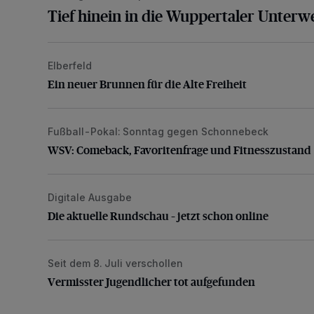
Tief hinein in die Wuppertaler Unterwe
Elberfeld
Ein neuer Brunnen für die Alte Freiheit
Ein neuer Brunnen für die Alte Freiheit
Fußball-Pokal: Sonntag gegen Schonnebeck
WSV: Comeback, Favoritenfrage und Fitnesszustan
WSV: Comeback, Favoritenfrage und Fitnesszustand
Digitale Ausgabe
Die aktuelle Rundschau – jetzt schon online
Die aktuelle Rundschau – jetzt schon online
Seit dem 8. Juli verschollen
Vermisster Jugendlicher tot aufgefunden
Vermisster Jugendlicher tot aufgefunden