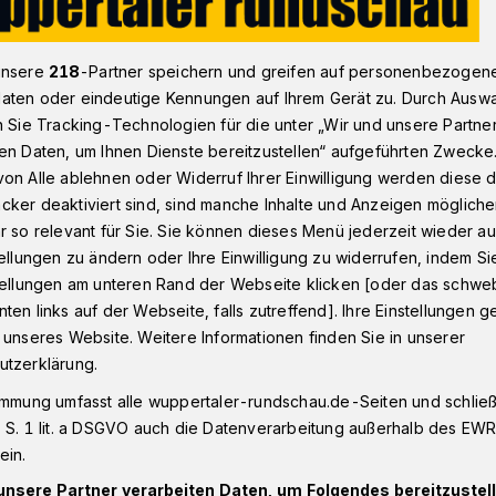
unsere
218
-Partner speichern und greifen auf personenbezogen
n - Oberbarmen
Baum fällt in der Nacht auf Wuppertaler Lönss
aten oder eindeutige Kennungen auf Ihrem Gerät zu. Durch Ausw
n Sie Tracking-Technologien für die unter „Wir und unsere Partne
en Daten, um Ihnen Dienste bereitzustellen“ aufgeführten Zwecke
on Alle ablehnen oder Widerruf Ihrer Einwilligung werden diese de
cker deaktiviert sind, sind manche Inhalte und Anzeigen möglich
 der Nacht auf die
r so relevant für Sie. Sie können dieses Menü jederzeit wieder au
tellungen zu ändern oder Ihre Einwilligung zu widerrufen, indem Si
stellungen am unteren Rand der Webseite klicken [oder das schw
ten links auf der Webseite, falls zutreffend]. Ihre Einstellungen g
 unseres Website. Weitere Informationen finden Sie in unserer
utzerklärung.
r Feuerwehr musste am 2. Weihnachtstag
 3 Uhr in die Barmer Lönsstraße
immung umfasst alle wuppertaler-rundschau.de-Seiten und schließt
um auf die Fahrbahn und den Bürgersteig
 S. 1 lit. a DSGVO auch die Datenverarbeitung außerhalb des EWR, 
ein.
unsere Partner verarbeiten Daten, um Folgendes bereitzustell