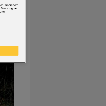
gen. Speichern
e, Messung von
 und