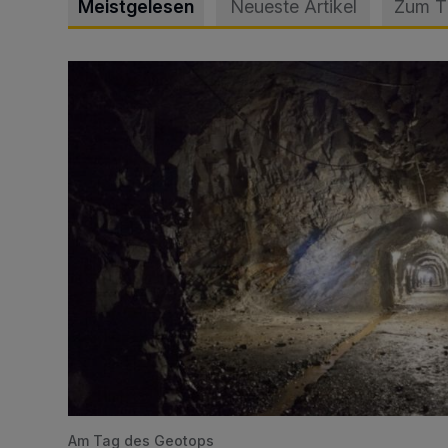
Meistgelesen
Neueste Artikel
Zum 
Tief hinein in die Wuppertaler Unterwelt
Am Tag des Geotops