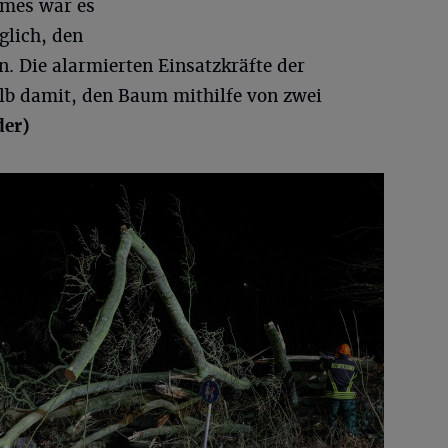
mes war es
glich, den
n. Die alarmierten Einsatzkräfte der
lb damit, den Baum mithilfe von zwei
der)