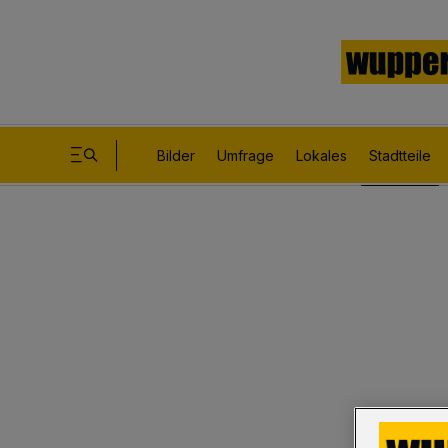
Bilder
Umfrage
Lokales
Stadtteile