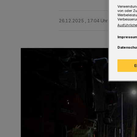
Verwendung
von oder Zu
Werbeleist
Verbesseru
26.12.2025 , 17:04 Uhr
Eine Minute 
Ausführliche
Impressu
Datenschu
E