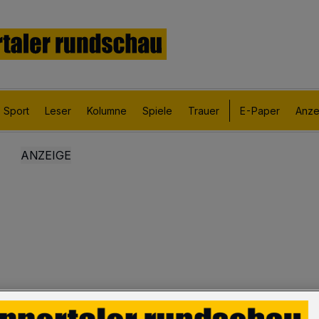
Sport
Leser
Kolumne
Spiele
Trauer
E-Paper
Anze