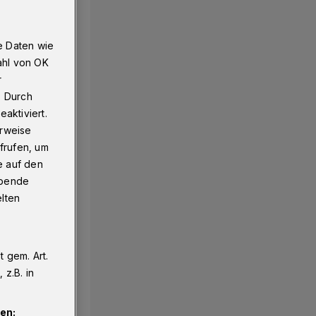
e Daten wie
traße
ahl von OK
r
. Durch
aktiviert.
erweise
frufen, um
e auf den
ebende
elten
 gem. Art.
z.B. in
en: