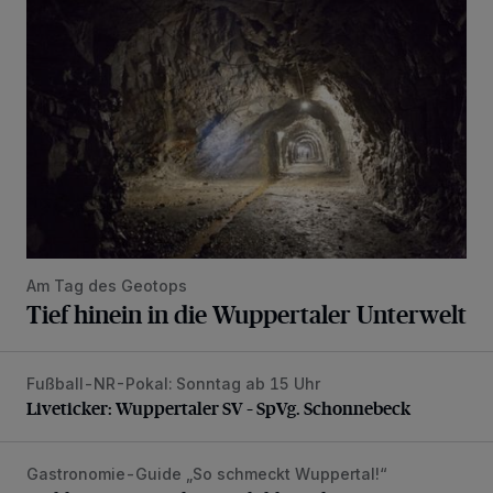
Am Tag des Geotops
Tief hinein in die Wuppertaler Unterwelt
Fußball-NR-Pokal: Sonntag ab 15 Uhr
Liveticker: Wuppertaler SV – SpVg. Schonnebeck
Liveticker: Wuppertaler SV – SpVg. Schonnebeck
Gastronomie-Guide „So schmeckt Wuppertal!“
„Goldenes W“: Weisheit, Geduld – und gutes Essen