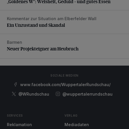
„Goldenes W“: Weisheit, Geduld – und gutes Essen
Kommentar zur Situation am Elberfelder Wall
Ein Unzustand und Skandal
Ein Unzustand und Skandal
Barmen
Neuer Projekteigner am Heubruch
Neuer Projekteigner am Heubruch
SOZIALE MEDIEN
www.facebook.com/WuppertalerRundschau/
@WRundschau
@wuppertalerrundschau
SERVICES
VERLAG
Reklamation
Mediadaten