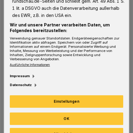
rundschau.de-Seiten und schließt gem. Art. 49 Abs. 1 S.
1 lit. a DSGVO auch die Datenverarbeitung außerhalb
des EWR, z.B. in den USA ein.
Dadurch stürzte ein weiblicher Fahrgast und
verletzte sich schwer. Die 60-Jährige wurde
Wir und unsere Partner verarbeiten Daten, um
Folgendes bereitzustellen:
zur stationären Behandlung in ein
Verwendung genauer Standortdaten. Endgeräteeigenschaften zur
Krankenhaus gebracht. Der 48 Jahre Busfahrer
Identifikation aktiv abfragen. Speichern von oder Zugriff auf
Informationen auf einem Endgerät. Personalisierte Werbung und
habe richtig gehandelt, bestätigte die Polizei
Inhalte, Messung von Werbeleistung und der Performance von
Inhalten, Zielgruppenforschung sowie Entwicklung und
Verbesserung von Angeboten.
vor Ort. (
Bilder:
)
Ausführliche Informationen
Impressum
Datenschutz
Einstellungen
OK