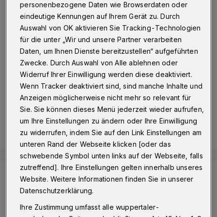
Notbremung
personenbezogene Daten wie Browserdaten oder
eindeutige Kennungen auf Ihrem Gerät zu. Durch
Wuppertal
·
Weil eine 22 Jahre alte Fußgängerin trotz
Auswahl von OK aktivieren Sie Tracking-Technologien
roter Ampel die Fahrbahn überquerte, musste ein
für die unter „Wir und unsere Partner verarbeiten
Busfahrer am Dienstagmittag (12. April 2022) im
Daten, um Ihnen Dienste bereitzustellen“ aufgeführten
Bereich Schwarzbach / Weiherstraße gegen 15 Uhr
Zwecke. Durch Auswahl von Alle ablehnen oder
eine Notbremsung einleiten.
Widerruf Ihrer Einwilligung werden diese deaktiviert.
Wenn Tracker deaktiviert sind, sind manche Inhalte und
Anzeigen möglicherweise nicht mehr so relevant für
12.04.2022 , 16:48 Uhr
Eine Minute Lesezeit
Sie. Sie können dieses Menü jederzeit wieder aufrufen,
um Ihre Einstellungen zu ändern oder Ihre Einwilligung
zu widerrufen, indem Sie auf den Link Einstellungen am
unteren Rand der Webseite klicken [oder das
schwebende Symbol unten links auf der Webseite, falls
zutreffend]. Ihre Einstellungen gelten innerhalb unseres
Die Polizei nahm die Personalien der Verursacherin auf.
Website. Weitere Informationen finden Sie in unserer
Foto: Christoph Petersen
Datenschutzerklärung.
Ihre Zustimmung umfasst alle wuppertaler-