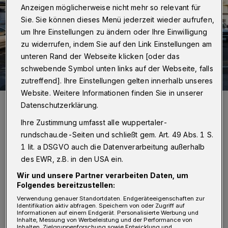
Anzeigen möglicherweise nicht mehr so relevant für
Sie. Sie können dieses Menü jederzeit wieder aufrufen,
um Ihre Einstellungen zu ändern oder Ihre Einwilligung
zu widerrufen, indem Sie auf den Link Einstellungen am
unteren Rand der Webseite klicken [oder das
schwebende Symbol unten links auf der Webseite, falls
zutreffend]. Ihre Einstellungen gelten innerhalb unseres
Website. Weitere Informationen finden Sie in unserer
Bunt statt grau: das Kunstwerk von Julia Ferrer Vilchez.
Datenschutzerklärung.
Foto: 422 Quartiersbüro
Ihre Zustimmung umfasst alle wuppertaler-
rundschau.de-Seiten und schließt gem. Art. 49 Abs. 1 S.
1 lit. a DSGVO auch die Datenverarbeitung außerhalb
des EWR, z.B. in den USA ein.
K
Wir und unsere Partner verarbeiten Daten, um
ünstlerinnen und Künstler konnten sich
Folgendes bereitzustellen:
bewerben, um eine Garage zu gestalten.
Verwendung genauer Standortdaten. Endgeräteeigenschaften zur
Identifikation aktiv abfragen. Speichern von oder Zugriff auf
Insgesamt sind 37 Bewerbungen eingegangen.
Informationen auf einem Endgerät. Personalisierte Werbung und
Inhalte, Messung von Werbeleistung und der Performance von
In einer ersten Auswahlrunden Ende August
Inhalten, Zielgruppenforschung sowie Entwicklung und