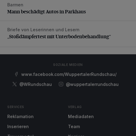
Barmen
Mann beschädigt Autos in Parkhaus
Mann beschädigt Autos in Parkhaus
Briefe von Leserinnen und Lesern
„Stoßdämpfertest mit Unterbodenbehandlung“
„Stoßdämpfertest mit Unterbodenbehandlung“
SOZIALE MEDIEN
www.facebook.com/WuppertalerRundschau/
@WRundschau
@wuppertalerrundschau
SERVICES
VERLAG
Reklamation
Mediadaten
Inserieren
Team