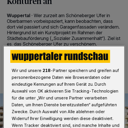
Konturen an
Wuppertal
·
Wer zurzeit am Schöneberger Ufer in
Oberbarmen vorbeispaziert, kann beobachten, dass
dort viel passiert und sich Garagenfassaden verändern.
Hintergrund ist ein Kunstprojekt im Rahmen der
Städtebauförderung („Sozialer Zusammenhalt“). Ziel ist
es, das Schöneberger Ufer zu verschönern.
21.10.2022 , 16:00 Uhr
2 Minuten Lesezeit
Wir und unsere
218
-Partner speichern und greifen auf
personenbezogene Daten wie Browserdaten oder
eindeutige Kennungen auf Ihrem Gerät zu. Durch
Auswahl von OK aktivieren Sie Tracking-Technologien
für die unter „Wir und unsere Partner verarbeiten
Daten, um Ihnen Dienste bereitzustellen“ aufgeführten
Zwecke. Durch Auswahl von Alle ablehnen oder
Widerruf Ihrer Einwilligung werden diese deaktiviert.
Wenn Tracker deaktiviert sind, sind manche Inhalte und