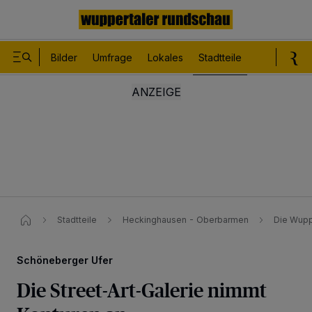
Bilder
Umfrage
Lokales
Stadtteile
Sport
Le
Stadtteile
Heckinghausen - Oberbarmen
Die Wupp
Schöneberger Ufer
Die Street-Art-Galerie nimmt