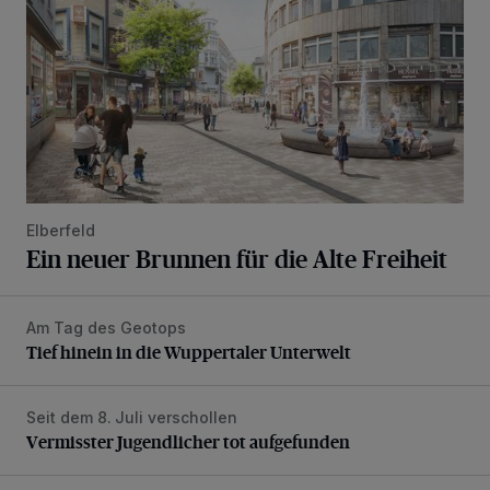
Elberfeld
Ein neuer Brunnen für die Alte Freiheit
Am Tag des Geotops
Tief hinein in die Wuppertaler Unterwelt
Tief hinein in die Wuppertaler Unterwelt
Seit dem 8. Juli verschollen
Vermisster Jugendlicher tot aufgefunden
Vermisster Jugendlicher tot aufgefunden