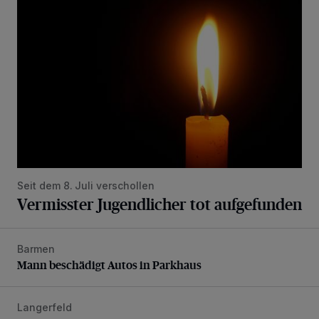
Seit dem 8. Juli verschollen
Vermisster Jugendlicher tot aufgefunden
Barmen
Mann beschädigt Autos in Parkhaus
Mann beschädigt Autos in Parkhaus
Langerfeld
Feuerwehr-Einsatz wegen brennender Matratze