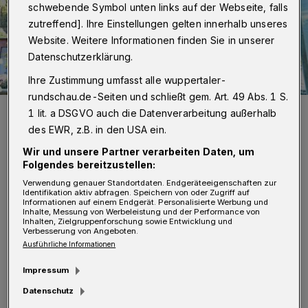
schwebende Symbol unten links auf der Webseite, falls
zutreffend]. Ihre Einstellungen gelten innerhalb unseres
Website. Weitere Informationen finden Sie in unserer
Datenschutzerklärung.
Ihre Zustimmung umfasst alle wuppertaler-
rundschau.de-Seiten und schließt gem. Art. 49 Abs. 1 S.
Das ehemalige Heizkraftwerk an der Kabelstraße.
1 lit. a DSGVO auch die Datenverarbeitung außerhalb
Foto: Christoph Petersen
des EWR, z.B. in den USA ein.
Wir und unsere Partner verarbeiten Daten, um
Folgendes bereitzustellen:
Verwendung genauer Standortdaten. Endgeräteeigenschaften zur
Identifikation aktiv abfragen. Speichern von oder Zugriff auf
Informationen auf einem Endgerät. Personalisierte Werbung und
„Wir freuen uns über diese Nachricht, denn
Inhalte, Messung von Werbeleistung und der Performance von
Inhalten, Zielgruppenforschung sowie Entwicklung und
damit gibt die Bayer AG ein weiteres
Verbesserung von Angeboten.
Ausführliche Informationen
Bekenntnis für Wuppertal ab. Das stärkt
Impressum
unsere Stadt generell als Wirtschafts- und
Datenschutz
besonders als Gesundheitsstandort“, so