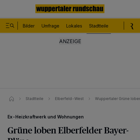
Bilder
Umfrage
Lokales
Stadtteile
Sport
Le
Stadtteile
Elberfeld-West
Wuppertaler Grüne lobe
Ex-Heizkraftwerk und Wohnungen
Grüne loben Elberfelder Bayer-