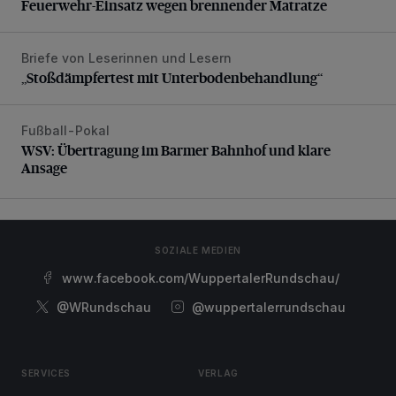
Feuerwehr-Einsatz wegen brennender Matratze
Briefe von Leserinnen und Lesern
„Stoßdämpfertest mit Unterbodenbehandlung“
„Stoßdämpfertest mit Unterbodenbehandlung“
Fußball-Pokal
WSV: Übertragung im Barmer Bahnhof und klare Ansage
WSV: Übertragung im Barmer Bahnhof und klare
Ansage
SOZIALE MEDIEN
www.facebook.com/WuppertalerRundschau/
@WRundschau
@wuppertalerrundschau
SERVICES
VERLAG