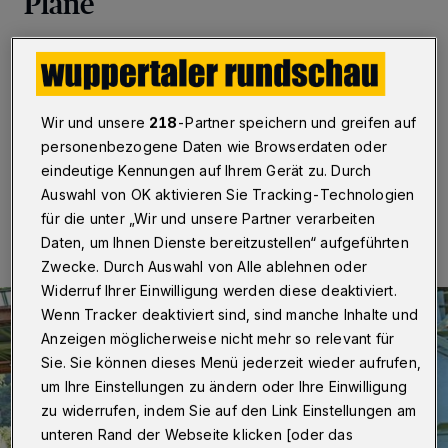
Pläne
Wuppertal
·
Die Wuppertaler Grünen begrüßen, dass
die Bayer AG die Fläche des ehemaligen
Heizkraftwerkes Elberfeld erworben und ihre letzten
Wohnimmobilien verkauft hat.
Wir und unsere
218
-Partner speichern und greifen auf
personenbezogene Daten wie Browserdaten oder
eindeutige Kennungen auf Ihrem Gerät zu. Durch
Auswahl von OK aktivieren Sie Tracking-Technologien
18.05.2025 , 14:30 Uhr
Eine Minute Lesezeit
für die unter „Wir und unsere Partner verarbeiten
Daten, um Ihnen Dienste bereitzustellen“ aufgeführten
Zwecke. Durch Auswahl von Alle ablehnen oder
Widerruf Ihrer Einwilligung werden diese deaktiviert.
Wenn Tracker deaktiviert sind, sind manche Inhalte und
Anzeigen möglicherweise nicht mehr so relevant für
Sie. Sie können dieses Menü jederzeit wieder aufrufen,
um Ihre Einstellungen zu ändern oder Ihre Einwilligung
zu widerrufen, indem Sie auf den Link Einstellungen am
unteren Rand der Webseite klicken [oder das