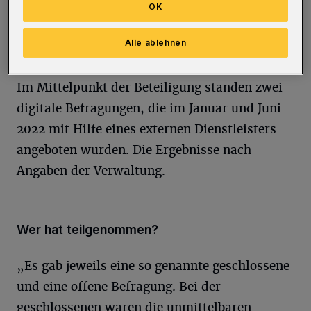
mitgemacht und besonders die Atmosphäre in
OK
der neuen kleinen Fußgängerzone und deren
Alle ablehnen
Aufenthaltsqualität gelobt.“
Im Mittelpunkt der Beteiligung standen zwei
digitale Befragungen, die im Januar und Juni
2022 mit Hilfe eines externen Dienstleisters
angeboten wurden. Die Ergebnisse nach
Angaben der Verwaltung.
Wer hat teilgenommen?
„Es gab jeweils eine so genannte geschlossene
und eine offene Befragung. Bei der
geschlossenen waren die unmittelbaren