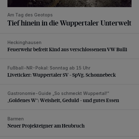
Am Tag des Geotops
Tief hinein in die Wuppertaler Unterwelt
Heckinghausen
Feuerwehr befreit Kind aus verschlossenem VW Bulli
Feuerwehr befreit Kind aus verschlossenem VW Bulli
Fußball-NR-Pokal: Sonntag ab 15 Uhr
Liveticker: Wuppertaler SV – SpVg. Schonnebeck
Liveticker: Wuppertaler SV – SpVg. Schonnebeck
Gastronomie-Guide „So schmeckt Wuppertal!“
„Goldenes W“: Weisheit, Geduld – und gutes Essen
„Goldenes W“: Weisheit, Geduld – und gutes Essen
Barmen
Neuer Projekteigner am Heubruch
Neuer Projekteigner am Heubruch