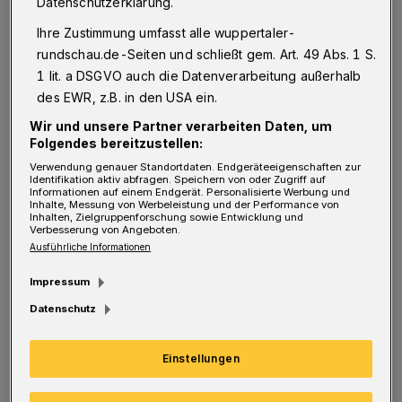
Datenschutzerklärung.
Jahr für den motorisierten Verkehr gesperrt.
Ihre Zustimmung umfasst alle wuppertaler-
Die als Verkehrsversuch umgesetzte
rundschau.de-Seiten und schließt gem. Art. 49 Abs. 1 S.
Maßnahme wurde durch das Team
1 lit. a DSGVO auch die Datenverarbeitung außerhalb
Bürgerbeteiligung der Stadt mit einem
des EWR, z.B. in den USA ein.
Beteiligungsverfahren eng begleitet, um die
Wir und unsere Partner verarbeiten Daten, um
Folgendes bereitzustellen:
Meinung der betroffenen Anwohnerinnen und
Verwendung genauer Standortdaten. Endgeräteeigenschaften zur
Anwohner, Gastronominnen und
Identifikation aktiv abfragen. Speichern von oder Zugriff auf
Informationen auf einem Endgerät. Personalisierte Werbung und
Gastronomen, Geschäftsleute sowie
Inhalte, Messung von Werbeleistung und der Performance von
Inhalten, Zielgruppenforschung sowie Entwicklung und
Besucherinnen und Besuchern erfahren.
Verbesserung von Angeboten.
Ausführliche Informationen
Das Ergebnis laut Stadt: „Weniger Anfahrten
Impressum
mit dem Auto ins Luisenviertel, dafür mehr
Datenschutz
Fußgänger, zufriedene Anwohner, einzelne
Kritikpunkte von Geschäftsleuten: An zwei
Einstellungen
Umfragen haben erfreulich viele Menschen