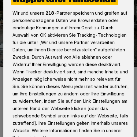
Wir und unsere
218
-Partner speichern und greifen auf
personenbezogene Daten wie Browserdaten oder
eindeutige Kennungen auf Ihrem Gerät zu. Durch
Auswahl von OK aktivieren Sie Tracking-Technologien
für die unter „Wir und unsere Partner verarbeiten
Daten, um Ihnen Dienste bereitzustellen“ aufgeführten
Zwecke. Durch Auswahl von Alle ablehnen oder
Widerruf Ihrer Einwilligung werden diese deaktiviert.
Wenn Tracker deaktiviert sind, sind manche Inhalte und
Auf diesem Abschnitt dürfen Autos nur noch in Ausnahmefällen
fahren.
Anzeigen möglicherweise nicht mehr so relevant für
Foto: Christoph Petersen
Sie. Sie können dieses Menü jederzeit wieder aufrufen,
um Ihre Einstellungen zu ändern oder Ihre Einwilligung
zu widerrufen, indem Sie auf den Link Einstellungen am
unteren Rand der Webseite klicken [oder das
schwebende Symbol unten links auf der Webseite, falls
D
ie Friedrich-Ebert-Straße am
zutreffend]. Ihre Einstellungen gelten innerhalb unseres
Website. Weitere Informationen finden Sie in unserer
Laurentiusplatz ist seit knapp einem