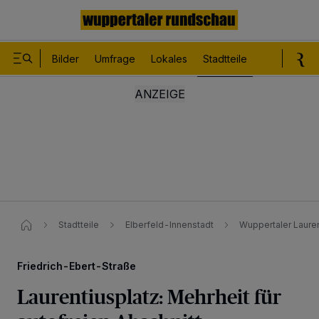
Bilder
Umfrage
Lokales
Stadtteile
Sport
Le
Stadtteile
Elberfeld-Innenstadt
Wuppertaler Laurent
Friedrich-Ebert-Straße
Laurentiusplatz: Mehrheit für