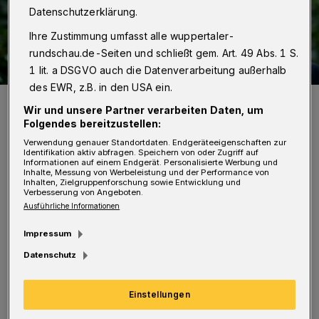
Datenschutzerklärung.
Ihre Zustimmung umfasst alle wuppertaler-
rundschau.de-Seiten und schließt gem. Art. 49 Abs. 1 S.
1 lit. a DSGVO auch die Datenverarbeitung außerhalb
des EWR, z.B. in den USA ein.
Marcel Gabriel-Simon.
Wir und unsere Partner verarbeiten Daten, um
Foto: Grüne/Guido von Wiecken
Folgendes bereitzustellen:
Verwendung genauer Standortdaten. Endgeräteeigenschaften zur
Identifikation aktiv abfragen. Speichern von oder Zugriff auf
Informationen auf einem Endgerät. Personalisierte Werbung und
Inhalte, Messung von Werbeleistung und der Performance von
Inhalten, Zielgruppenforschung sowie Entwicklung und
Verbesserung von Angeboten.
„Wir bedauern sehr, dass in den Fachgremien
Ausführliche Informationen
bislang noch kein ausführlicher
Impressum
Sachstandsbericht vorgelegt wurde. Bis dato
Datenschutz
war uns nicht bekannt, dass die Pläne für ein
Quartierparkhaus augenscheinlich gescheitert
Einstellungen
sind. Nun ist ein kommunikatives Debakel