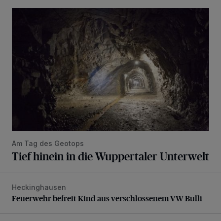
Tief hinein in die Wuppertaler Unterwelt
Am Tag des Geotops
Tief hinein in die Wuppertaler Unterwelt
Heckinghausen
Feuerwehr befreit Kind aus verschlossenem VW Bulli
Feuerwehr befreit Kind aus verschlossenem VW Bulli