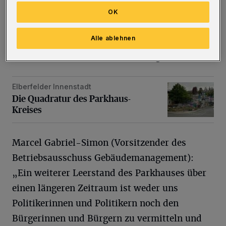
durch die mangelnde Information des
OK
Gebäudemanagements entstanden“, so Klaus
Alle ablehnen
Lüdemann, Sprecher der Grünen im
Betriebsausschuss Gebäudemanagement.
Elberfelder Innenstadt
Die Quadratur des Parkhaus-Kreises
Die Quadratur des Parkhaus-
Kreises
Marcel Gabriel-Simon (Vorsitzender des
Betriebsausschuss Gebäudemanagement):
„Ein weiterer Leerstand des Parkhauses über
einen längeren Zeitraum ist weder uns
Politikerinnen und Politikern noch den
Bürgerinnen und Bürgern zu vermitteln und