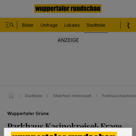
Bilder
Umfrage
Lokales
Stadtteile
Sport
Le
Stadtteile
Elberfeld-Innenstadt
Parkhaus Kasinokre
Wuppertaler Grüne
Parkhaus Kasinokreisel: Frage