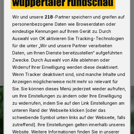
nach „Plan B“
Wuppertal
·
Die Wuppertaler Grünen wollen vom
Wir und unsere
218
-Partner speichern und greifen auf
Gebäudemanagement wissen, wie der „Plan B“
personenbezogene Daten wie Browserdaten oder
aussieht, falls die europaweite Ausschreibung für den
eindeutige Kennungen auf Ihrem Gerät zu. Durch
Betrieb des Parkhauses am Kasinogarten scheitert.
Auswahl von OK aktivieren Sie Tracking-Technologien
für die unter „Wir und unsere Partner verarbeiten
Daten, um Ihnen Dienste bereitzustellen“ aufgeführten
03.08.2022 , 07:30 Uhr
Eine Minute Lesezeit
Zwecke. Durch Auswahl von Alle ablehnen oder
Widerruf Ihrer Einwilligung werden diese deaktiviert.
Wenn Tracker deaktiviert sind, sind manche Inhalte und
Anzeigen möglicherweise nicht mehr so relevant für
Sie. Sie können dieses Menü jederzeit wieder aufrufen,
um Ihre Einstellungen zu ändern oder Ihre Einwilligung
zu widerrufen, indem Sie auf den Link Einstellungen am
unteren Rand der Webseite klicken [oder das
schwebende Symbol unten links auf der Webseite, falls
zutreffend]. Ihre Einstellungen gelten innerhalb unseres
Website. Weitere Informationen finden Sie in unserer