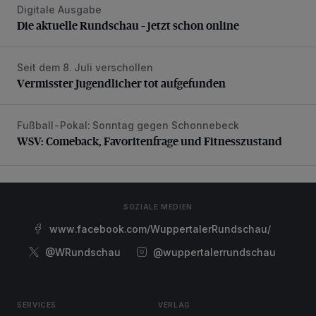
Digitale Ausgabe
Die aktuelle Rundschau – jetzt schon online
Die aktuelle Rundschau – jetzt schon online
Seit dem 8. Juli verschollen
Vermisster Jugendlicher tot aufgefunden
Vermisster Jugendlicher tot aufgefunden
Fußball-Pokal: Sonntag gegen Schonnebeck
WSV: Comeback, Favoritenfrage und Fitnesszustand
WSV: Comeback, Favoritenfrage und Fitnesszustand
SOZIALE MEDIEN
www.facebook.com/WuppertalerRundschau/
@WRundschau
@wuppertalerrundschau
SERVICES
VERLAG