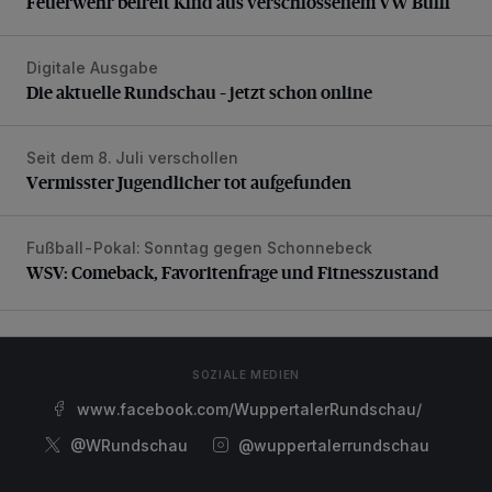
Feuerwehr befreit Kind aus verschlossenem VW Bulli
Digitale Ausgabe
Die aktuelle Rundschau – jetzt schon online
Die aktuelle Rundschau – jetzt schon online
Seit dem 8. Juli verschollen
Vermisster Jugendlicher tot aufgefunden
Vermisster Jugendlicher tot aufgefunden
Fußball-Pokal: Sonntag gegen Schonnebeck
WSV: Comeback, Favoritenfrage und Fitnesszustand
WSV: Comeback, Favoritenfrage und Fitnesszustand
SOZIALE MEDIEN
www.facebook.com/WuppertalerRundschau/
@WRundschau
@wuppertalerrundschau