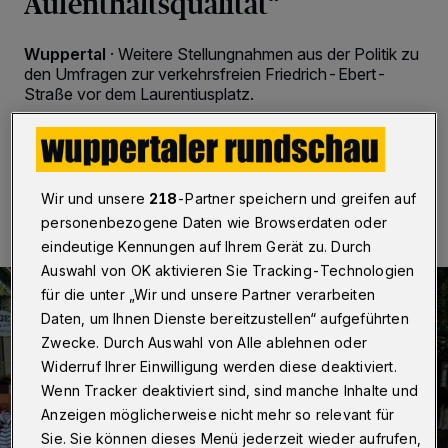
Aufenthaltsqualität“
Wuppertal
·
Weitere Stellungnahmen aus der Politik zu
den Umfragen zur verkehrsfreien Friedrich-Ebert-
Straße vor dem Laurentiusplatz.
21.08.2022 , 11:00 Uhr
2 Minuten Lesezeit
Wir und unsere
218
-Partner speichern und greifen auf
personenbezogene Daten wie Browserdaten oder
eindeutige Kennungen auf Ihrem Gerät zu. Durch
Auswahl von OK aktivieren Sie Tracking-Technologien
für die unter „Wir und unsere Partner verarbeiten
Daten, um Ihnen Dienste bereitzustellen“ aufgeführten
Zwecke. Durch Auswahl von Alle ablehnen oder
Widerruf Ihrer Einwilligung werden diese deaktiviert.
Wenn Tracker deaktiviert sind, sind manche Inhalte und
Anzeigen möglicherweise nicht mehr so relevant für
Sie. Sie können dieses Menü jederzeit wieder aufrufen,