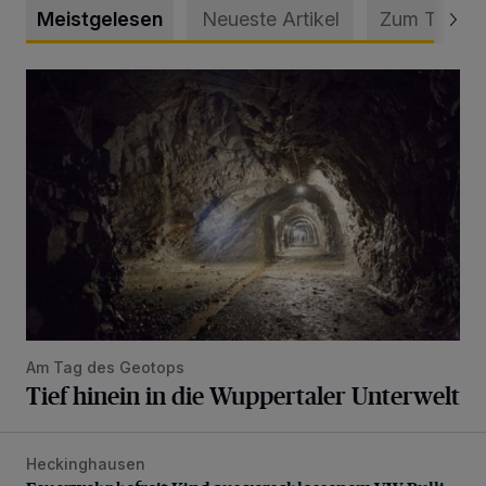
Meistgelesen
Neueste Artikel
Zum Thema
Tief hinein in die Wuppertaler Unterwelt
Am Tag des Geotops
Tief hinein in die Wuppertaler Unterwelt
Heckinghausen
Feuerwehr befreit Kind aus verschlossenem VW Bulli