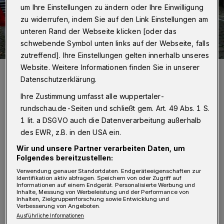
um Ihre Einstellungen zu ändern oder Ihre Einwilligung
zu widerrufen, indem Sie auf den Link Einstellungen am
unteren Rand der Webseite klicken [oder das
schwebende Symbol unten links auf der Webseite, falls
zutreffend]. Ihre Einstellungen gelten innerhalb unseres
Website. Weitere Informationen finden Sie in unserer
Nur wenige Wagen dürfen offiziell den Bereich passieren.
Datenschutzerklärung.
Foto: Christoph Petersen
Ihre Zustimmung umfasst alle wuppertaler-
rundschau.de-Seiten und schließt gem. Art. 49 Abs. 1 S.
1 lit. a DSGVO auch die Datenverarbeitung außerhalb
des EWR, z.B. in den USA ein.
S
oufian
Goudi
(Fraktionsvorsitzender der
Wir und unsere Partner verarbeiten Daten, um
Folgendes bereitzustellen:
Elberfelder
SPD):
„Ich freue mich sehr
Verwendung genauer Standortdaten. Endgeräteeigenschaften zur
darüber, dass so viele Wuppertalerinnen und
Identifikation aktiv abfragen. Speichern von oder Zugriff auf
Informationen auf einem Endgerät. Personalisierte Werbung und
Wuppertaler bei den Befragungen der Stadt
Inhalte, Messung von Werbeleistung und der Performance von
Inhalten, Zielgruppenforschung sowie Entwicklung und
teilgenommen haben. Dies zeigt, dass die
Verbesserung von Angeboten.
Ausführliche Informationen
Menschen bei politischen Prozessen