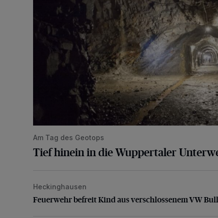
Am Tag des Geotops
Tief hinein in die Wuppertaler Unterwe
Heckinghausen
Feuerwehr befreit Kind aus verschlossenem VW Bulli
Feuerwehr befreit Kind aus verschlossenem VW Bull