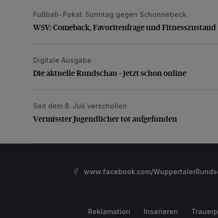
Fußball-Pokal: Sonntag gegen Schonnebeck
WSV: Comeback, Favoritenfrage und Fitnesszustan
WSV: Comeback, Favoritenfrage und Fitnesszustand
Digitale Ausgabe
Die aktuelle Rundschau – jetzt schon online
Die aktuelle Rundschau – jetzt schon online
Seit dem 8. Juli verschollen
Vermisster Jugendlicher tot aufgefunden
Vermisster Jugendlicher tot aufgefunden
www.facebook.com/WuppertalerRunds
Reklamation
Inserieren
Trauerp