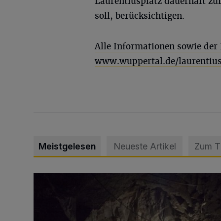
Laurentiusplatz dauerhaft zur
soll, berücksichtigen.
Alle Informationen sowie der 
www.wuppertal.de/laurentiusp
Meistgelesen
Neueste Artikel
Zum 
Tief hinein in die Wuppertaler Unterwelt