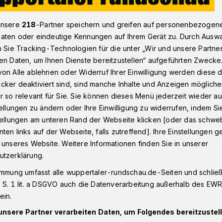
unsere
218
-Partner speichern und greifen auf personenbezogen
aten oder eindeutige Kennungen auf Ihrem Gerät zu. Durch Ausw
nstadt
Befragung Laurentiusplatz Wuppertal: Teilnahme bis zum
n Sie Tracking-Technologien für die unter „Wir und unsere Partne
en Daten, um Ihnen Dienste bereitzustellen“ aufgeführten Zwecke
on Alle ablehnen oder Widerruf Ihrer Einwilligung werden diese de
atz
cker deaktiviert sind, sind manche Inhalte und Anzeigen möglich
ch bis zum 21.
r so relevant für Sie. Sie können dieses Menü jederzeit wieder au
tellungen zu ändern oder Ihre Einwilligung zu widerrufen, indem Si
stellungen am unteren Rand der Webseite klicken [oder das schw
lich
ten links auf der Webseite, falls zutreffend]. Ihre Einstellungen g
 unseres Website. Weitere Informationen finden Sie in unserer
utzerklärung.
ar läuft die erste von zwei Befragungen
immung umfasst alle wuppertaler-rundschau.de-Seiten und schließt
 Laurentiusplatz in Wuppertal. Im
 S. 1 lit. a DSGVO auch die Datenverarbeitung außerhalb des EWR, 
ld erstellt werden, das zeigt, wie
ein.
 die Nutzerinnen und Nutzer des
unsere Partner verarbeiten Daten, um Folgendes bereitzustell
euen Verkehrsführung sind. Noch bis