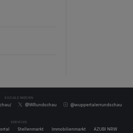
d
SOZIALE MEDIEN
chau/
@WRundschau
@wuppertalerrundschau
SERVICES
ortal
Stellenmarkt
Immobilienmarkt
AZUBI NRW