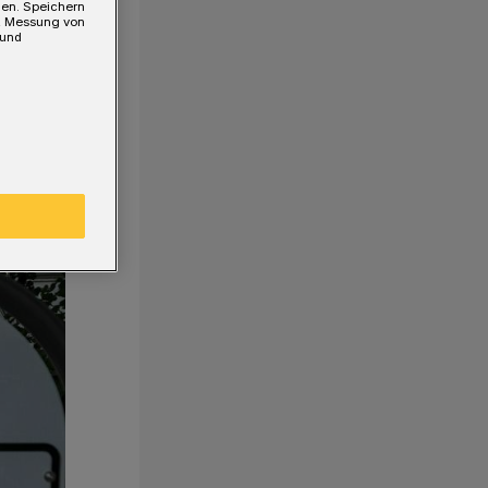
gen. Speichern
e, Messung von
 und