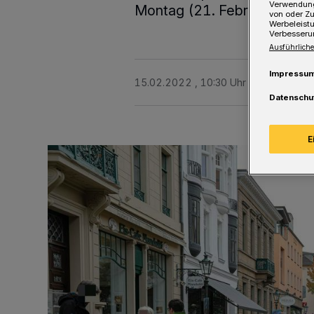
Verwendung
Montag (21. Februar 2022) 
von oder Zu
Werbeleist
Verbesseru
Ausführliche
Impressu
15.02.2022 , 10:30 Uhr
Eine Minute 
Datenschu
E