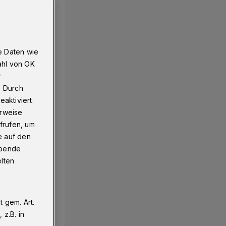
e Daten wie
ahl von OK
r
. Durch
aktiviert.
erweise
frufen, um
e auf den
ebende
elten
 gem. Art.
z.B. in