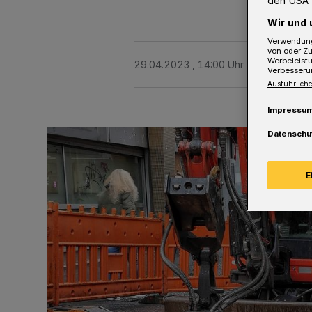
den USA 
Wir und 
Verwendung
von oder Zu
Werbeleist
29.04.2023 , 14:00 Uhr
Eine Minute 
Verbesseru
Ausführliche
Impressu
Datenschu
E