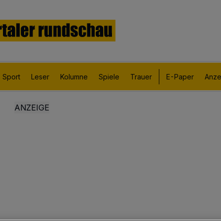
Sport
Leser
Kolumne
Spiele
Trauer
E-Paper
Anze