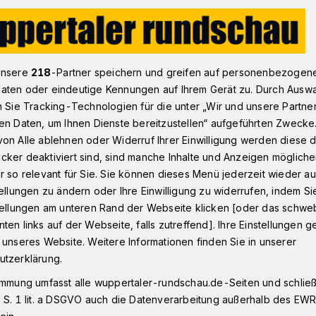
nstadt
Baustellen in Elberfeld: CDU fordert Projektkoordination​
unsere
218
-Partner speichern und greifen auf personenbezogen
aten oder eindeutige Kennungen auf Ihrem Gerät zu. Durch Ausw
n Sie Tracking-Technologien für die unter „Wir und unsere Partne
en Daten, um Ihnen Dienste bereitzustellen“ aufgeführten Zwecke
CDU fordert
on Alle ablehnen oder Widerruf Ihrer Einwilligung werden diese de
cker deaktiviert sind, sind manche Inhalte und Anzeigen möglich
dination
r so relevant für Sie. Sie können dieses Menü jederzeit wieder au
tellungen zu ändern oder Ihre Einwilligung zu widerrufen, indem Si
stellungen am unteren Rand der Webseite klicken [oder das schw
ten links auf der Webseite, falls zutreffend]. Ihre Einstellungen g
e Baustellensituation in Elberfeld will die
 unseres Website. Weitere Informationen finden Sie in unserer
ralen Ansprechpartner für die
utzerklärung.
rojektsteuerung und
immung umfasst alle wuppertaler-rundschau.de-Seiten und schließt
ituation sei „alles andere als
 S. 1 lit. a DSGVO auch die Datenverarbeitung außerhalb des EWR, 