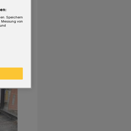
en:
gen. Speichern
e, Messung von
 und