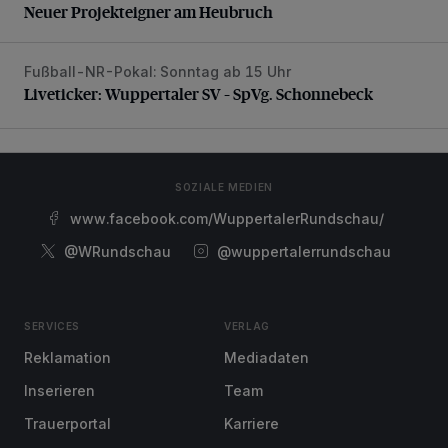
Neuer Projekteigner am Heubruch
Fußball-NR-Pokal: Sonntag ab 15 Uhr
Liveticker: Wuppertaler SV – SpVg. Schonnebeck
Liveticker: Wuppertaler SV – SpVg. Schonnebeck
SOZIALE MEDIEN
www.facebook.com/WuppertalerRundschau/
@WRundschau
@wuppertalerrundschau
SERVICES
VERLAG
Reklamation
Mediadaten
Inserieren
Team
Trauerportal
Karriere