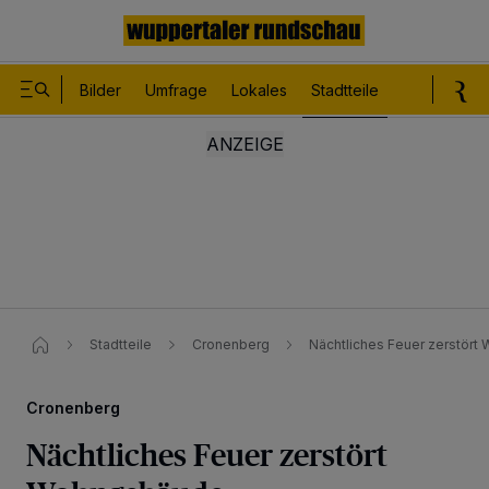
Bilder
Umfrage
Lokales
Stadtteile
Sport
Le
Stadtteile
Cronenberg
Nächtliches Feuer zerstör
Cronenberg
Nächtliches Feuer zerstört