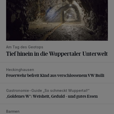
Am Tag des Geotops
Tief hinein in die Wuppertaler Unterwelt
Heckinghausen
Feuerwehr befreit Kind aus verschlossenem VW Bulli
Feuerwehr befreit Kind aus verschlossenem VW Bulli
Gastronomie-Guide „So schmeckt Wuppertal!“
„Goldenes W“: Weisheit, Geduld – und gutes Essen
„Goldenes W“: Weisheit, Geduld – und gutes Essen
Barmen
Neuer Projekteigner am Heubruch