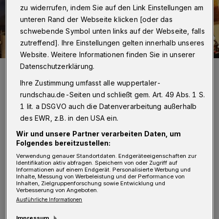
zu widerrufen, indem Sie auf den Link Einstellungen am
unteren Rand der Webseite klicken [oder das
schwebende Symbol unten links auf der Webseite, falls
zutreffend]. Ihre Einstellungen gelten innerhalb unseres
Website. Weitere Informationen finden Sie in unserer
Datenschutzerklärung.
Die Feuerwehr war mit einem Großaufgebot vor Ort.
Foto: Christoph Petersen
Ihre Zustimmung umfasst alle wuppertaler-
rundschau.de-Seiten und schließt gem. Art. 49 Abs. 1 S.
1 lit. a DSGVO auch die Datenverarbeitung außerhalb
des EWR, z.B. in den USA ein.
E
Wir und unsere Partner verarbeiten Daten, um
in Bewohner des Hauses hatte selbst die
Folgendes bereitzustellen:
Feuerwehr um 3.05 Uhr alarmiert,
Verwendung genauer Standortdaten. Endgeräteeigenschaften zur
Identifikation aktiv abfragen. Speichern von oder Zugriff auf
nachdem er eine starke Rauchentwicklung in
Informationen auf einem Endgerät. Personalisierte Werbung und
Inhalte, Messung von Werbeleistung und der Performance von
Inhalten, Zielgruppenforschung sowie Entwicklung und
seinem Schlafzimmer feststellte. Das Bett des
Verbesserung von Angeboten.
84-Jährigen geriet kurz darauf in Flammen.
Ausführliche Informationen
Löschversuche des Eigentümers verliefen ohne
Impressum