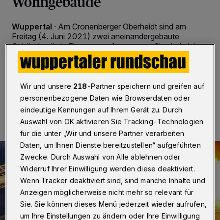
Wohngebäude
Wuppertal
·
Am Cronenberger Oberheidt sind am
Freitag (4. Juni 2021) zwei aneinandergebaute
Gebäudeteile in Flammen aufgegangen. Sie sind nicht
mehr bewohnbar.
Wir und unsere
218
-Partner speichern und greifen auf
04.06.2021 , 08:43 Uhr
Eine Minute Lesezeit
personenbezogene Daten wie Browserdaten oder
eindeutige Kennungen auf Ihrem Gerät zu. Durch
Auswahl von OK aktivieren Sie Tracking-Technologien
für die unter „Wir und unsere Partner verarbeiten
Daten, um Ihnen Dienste bereitzustellen“ aufgeführten
Zwecke. Durch Auswahl von Alle ablehnen oder
Widerruf Ihrer Einwilligung werden diese deaktiviert.
Wenn Tracker deaktiviert sind, sind manche Inhalte und
Anzeigen möglicherweise nicht mehr so relevant für
Sie. Sie können dieses Menü jederzeit wieder aufrufen,
um Ihre Einstellungen zu ändern oder Ihre Einwilligung