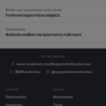
Briefe von Leserinnen und Lesern
Verbesserungen wären möglich
Verbesserungen wären möglich
Gesundheit
Bethesda eröffnet ein innovatives Callcenter
Bethesda eröffnet ein innovatives Callcenter
SOZIALE MEDIEN
www.facebook.com/WuppertalerRundschau/
@WRundschau
@wuppertalerrundschau
SERVICES
VERLAG
Reklamation
Mediadaten
Inserieren
Team