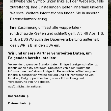
schwebende Symbol unten links auf der Webseite, falls
zutreffend]. Ihre Einstellungen gelten innerhalb unseres
Website. Weitere Informationen finden Sie in unserer
Datenschutzerklärung.
Ihre Zustimmung umfasst alle wuppertaler-
rundschau.de-Seiten und schließt gem. Art. 49 Abs. 1 S.
1 lit. a DSGVO auch die Datenverarbeitung außerhalb
des EWR, z.B. in den USA ein.
Bei der Vergabe der Grundstücke habe die Stadt geschlafen, wirft
Wir und unsere Partner verarbeiten Daten, um
eine Bürgerinitiative der Verwaltung vor.
Folgendes bereitzustellen:
Foto: Eduard Urssu
Verwendung genauer Standortdaten. Endgeräteeigenschaften zur
Identifikation aktiv abfragen. Speichern von oder Zugriff auf
Informationen auf einem Endgerät. Personalisierte Werbung und
Inhalte, Messung von Werbeleistung und der Performance von
Inhalten, Zielgruppenforschung sowie Entwicklung und
Verbesserung von Angeboten.
Ausführliche Informationen
Von Eduard Urssu
Impressum
D
Datenschutz
er Streit um einen Wanderweg von der