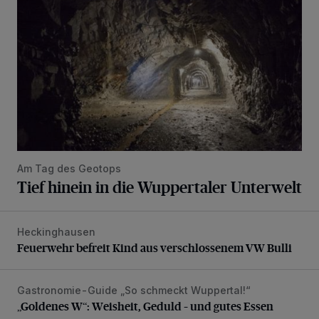
Am Tag des Geotops
Tief hinein in die Wuppertaler Unterwelt
Heckinghausen
Feuerwehr befreit Kind aus verschlossenem VW Bulli
Feuerwehr befreit Kind aus verschlossenem VW Bulli
Gastronomie-Guide „So schmeckt Wuppertal!“
„Goldenes W“: Weisheit, Geduld – und gutes Essen
„Goldenes W“: Weisheit, Geduld – und gutes Essen