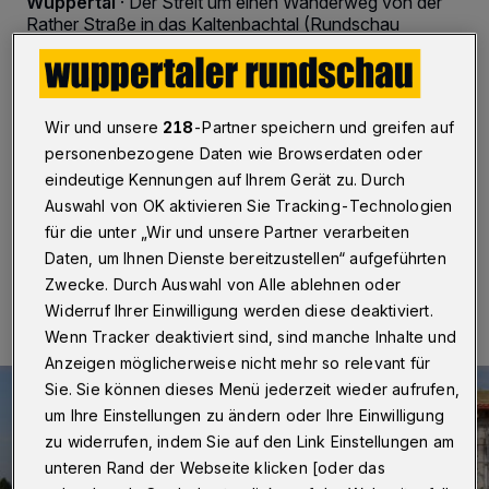
Wuppertal
·
Der Streit um einen Wanderweg von der
Rather Straße in das Kaltenbachtal (Rundschau
berichtete) geht vermutlich in die finale Phase.
Nachdem eine Anwohner-Initiative rund 2.000
Unterschriften mit dem Auftrag, einen bis dato
ungenutzten alten Wanderweg zu reaktivieren, an den
Wir und unsere
218
-Partner speichern und greifen auf
Oberbürgermeister übergab, kam nun die ernüchternde
personenbezogene Daten wie Browserdaten oder
Antwort aus der Stadtverwaltung: Zu teuer, machen wir
nicht!
eindeutige Kennungen auf Ihrem Gerät zu. Durch
Auswahl von OK aktivieren Sie Tracking-Technologien
für die unter „Wir und unsere Partner verarbeiten
Daten, um Ihnen Dienste bereitzustellen“ aufgeführten
29.10.2015 , 01:41 Uhr
Eine Minute Lesezeit
Zwecke. Durch Auswahl von Alle ablehnen oder
Widerruf Ihrer Einwilligung werden diese deaktiviert.
Wenn Tracker deaktiviert sind, sind manche Inhalte und
Anzeigen möglicherweise nicht mehr so relevant für
Sie. Sie können dieses Menü jederzeit wieder aufrufen,
um Ihre Einstellungen zu ändern oder Ihre Einwilligung
zu widerrufen, indem Sie auf den Link Einstellungen am
unteren Rand der Webseite klicken [oder das