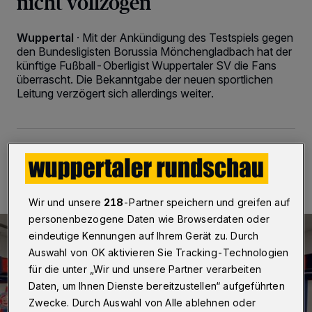
nicht vollzogen
Wuppertal
·
Mit der Ankündigung des Testspiels gegen
den Bundesligisten Borussia Mönchengladbach hat der
künftige Fußball-Oberligist Wuppertaler SV die Fans
überrascht. Die Bekanntgabe der neuen sportlichen
Leitung verzögert sich allerdings weiter.
03.06.2026 , 08:00 Uhr
2 Minuten Lesezeit
Wir und unsere
218
-Partner speichern und greifen auf
personenbezogene Daten wie Browserdaten oder
eindeutige Kennungen auf Ihrem Gerät zu. Durch
Auswahl von OK aktivieren Sie Tracking-Technologien
für die unter „Wir und unsere Partner verarbeiten
Daten, um Ihnen Dienste bereitzustellen“ aufgeführten
Zwecke. Durch Auswahl von Alle ablehnen oder