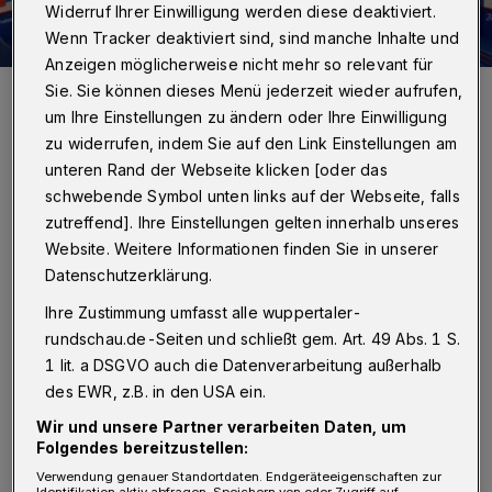
Widerruf Ihrer Einwilligung werden diese deaktiviert.
Wenn Tracker deaktiviert sind, sind manche Inhalte und
Anzeigen möglicherweise nicht mehr so relevant für
Wer sich hier künftig umzieht, ist noch nicht bekannt (Archivfoto).
Sie. Sie können dieses Menü jederzeit wieder aufrufen,
Foto: Dirk Freund
um Ihre Einstellungen zu ändern oder Ihre Einwilligung
zu widerrufen, indem Sie auf den Link Einstellungen am
unteren Rand der Webseite klicken [oder das
schwebende Symbol unten links auf der Webseite, falls
zutreffend]. Ihre Einstellungen gelten innerhalb unseres
Von Jörn Koldehoff
Website. Weitere Informationen finden Sie in unserer
Datenschutzerklärung.
E
Ihre Zustimmung umfasst alle wuppertaler-
igentlich hatte der
rundschau.de-Seiten und schließt gem. Art. 49 Abs. 1 S.
Verwaltungsratsvorsitzende Dirk Polick
1 lit. a DSGVO auch die Datenverarbeitung außerhalb
gehofft, dass der Verein die Personalie vor
des EWR, z.B. in den USA ein.
Fronleichnam (Donnerstag, 4. Juni 2026) über
Wir und unsere Partner verarbeiten Daten, um
beziehungsweise auf die Bühne bringen kann
Folgendes bereitzustellen:
Verwendung genauer Standortdaten. Endgeräteeigenschaften zur
(die Rundschau berichtete). Daraus wird aber