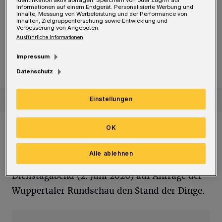
Identifikation aktiv abfragen. Speichern von oder Zugriff auf
Informationen auf einem Endgerät. Personalisierte Werbung und
wohl nichts.
Inhalte, Messung von Werbeleistung und der Performance von
Inhalten, Zielgruppenforschung sowie Entwicklung und
Verbesserung von Angeboten.
Ausführliche Informationen
Fußball
WSV testet gegen Bundesligist Borussia Mönchengladbac
WSV testet gegen Bundesligist
Impressum
Borussia Mönchengladbach
Datenschutz
Einstellungen
OK
„Aktuell muss ein letzter Schritt folgen, damit
wir an die Öffentlichkeit gehen können. Dieser
Alle ablehnen
fehlt leider noch“, erklärte Polick am
Dienstagabend (2. Juni 2026) auf Anfrage der
Wuppertaler Rundschau den Stand der Dinge.