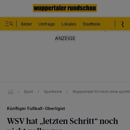
Bilder
Umfrage
Lokales
Stadtteile
Sport
Le
Sport
Sporttexte
Wuppertaler SV noch ohne sportl
Künftiger Fußball-Oberligist
WSV hat „letzten Schritt“ noch