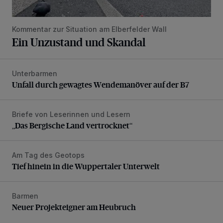
Kommentar zur Situation am Elberfelder Wall
Ein Unzustand und Skandal
Unterbarmen
Unfall durch gewagtes Wendemanöver auf der B7
Unfall durch gewagtes Wendemanöver auf der B7
Briefe von Leserinnen und Lesern
„Das Bergische Land vertrocknet“
„Das Bergische Land vertrocknet“
Am Tag des Geotops
Tief hinein in die Wuppertaler Unterwelt
Tief hinein in die Wuppertaler Unterwelt
Barmen
Neuer Projekteigner am Heubruch
Neuer Projekteigner am Heubruch