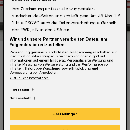
Ihre Zustimmung umfasst alle wuppertaler-
rundschau.de-Seiten und schließt gem. Art. 49 Abs. 1 S.
1 lit. a DSGVO auch die Datenverarbeitung außerhalb
des EWR, z.B. in den USA ein.
Wir und unsere Partner verarbeiten Daten, um
Folgendes bereitzustellen:
Daniel López de la Rosa trägt künftig das Trikot des FSV.
Verwendung genauer Standortdaten. Endgeräteeigenschaften zur
Foto: FSV
Identifikation aktiv abfragen. Speichern von oder Zugriff auf
Informationen auf einem Endgerät. Personalisierte Werbung und
Inhalte, Messung von Werbeleistung und der Performance von
Inhalten, Zielgruppenforschung sowie Entwicklung und
Verbesserung von Angeboten.
Ausführliche Informationen
D
Impressum
er 20-Jährige, der auf der Außenbahn
Datenschutz
unterwegs ist, bestritt in der laufenden
Spielzeit 30 Partien für den CSC, erzielte vier
Einstellungen
Treffer und bereitete fünf Tore vor. Bereits
2024/25 war er als U19-Spieler in 20