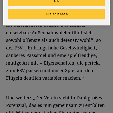
OK
Landesliga‑Partien eingesetzt worden.
Alle ablehnen
„Seine Entwicklung zeigt klar: Dani ist bereit
für den nächsten Schritt. Der flexibel
einsetzbare Außenbahnspieler fühlt sich
sowohl offensiv als auch defensiv wohl“, so
der FSV. „Er bringt hohe Geschwindigkeit,
sauberes Passspiel und eine spielfreudige,
mutige Art mit – Eigenschaften, die perfekt
zum FSV passen und unser Spiel auf den
Flügeln deutlich variabler machen.“
Und weiter: „Der Verein sieht in Dani großes
Potenzial, das es nun gemeinsam zu entfalten
gilt. Mit seinem starken Charakter, seiner