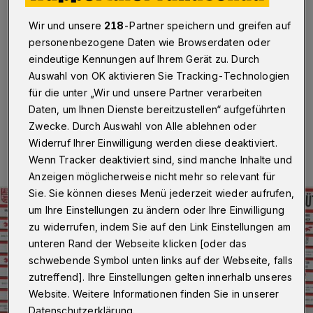
Rosa vom CSC
Wir und unsere
218
-Partner speichern und greifen auf
Wuppertal
·
Der Fußball-Bezirksligist FSV Vohwinkel
personenbezogene Daten wie Browserdaten oder
hat für die kommende Saison Daniel López de la Rosa
eindeutige Kennungen auf Ihrem Gerät zu. Durch
vom Ligakonkurrenten Cronenberger SC verpflichtet.
Auswahl von OK aktivieren Sie Tracking-Technologien
für die unter „Wir und unsere Partner verarbeiten
Daten, um Ihnen Dienste bereitzustellen“ aufgeführten
01.06.2026 , 13:26 Uhr
Eine Minute Lesezeit
Zwecke. Durch Auswahl von Alle ablehnen oder
Widerruf Ihrer Einwilligung werden diese deaktiviert.
Wenn Tracker deaktiviert sind, sind manche Inhalte und
Anzeigen möglicherweise nicht mehr so relevant für
Sie. Sie können dieses Menü jederzeit wieder aufrufen,
um Ihre Einstellungen zu ändern oder Ihre Einwilligung
zu widerrufen, indem Sie auf den Link Einstellungen am
unteren Rand der Webseite klicken [oder das
schwebende Symbol unten links auf der Webseite, falls
zutreffend]. Ihre Einstellungen gelten innerhalb unseres
Website. Weitere Informationen finden Sie in unserer
Datenschutzerklärung.