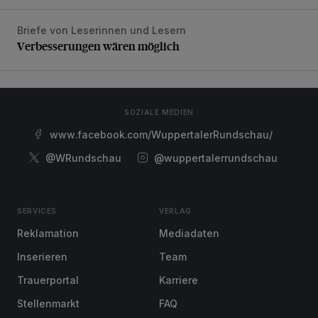
Briefe von Leserinnen und Lesern
Verbesserungen wären möglich
Verbesserungen wären möglich
SOZIALE MEDIEN
www.facebook.com/WuppertalerRundschau/
@WRundschau
@wuppertalerrundschau
SERVICES
VERLAG
Reklamation
Mediadaten
Inserieren
Team
Trauerportal
Karriere
Stellenmarkt
FAQ