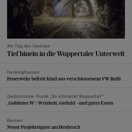
Am Tag des Geotops
Tief hinein in die Wuppertaler Unterwelt
Heckinghausen
Feuerwehr befreit Kind aus verschlossenem VW Bulli
Feuerwehr befreit Kind aus verschlossenem VW Bulli
Gastronomie-Guide „So schmeckt Wuppertal!“
„Goldenes W“: Weisheit, Geduld – und gutes Essen
„Goldenes W“: Weisheit, Geduld – und gutes Essen
Barmen
Neuer Projekteigner am Heubruch
Neuer Projekteigner am Heubruch