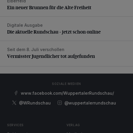
Elberfeld
Ein neuer Brunnen für die Alte Freiheit
Ein neuer Brunnen für die Alte Freiheit
Digitale Ausgabe
Die aktuelle Rundschau – jetzt schon online
Die aktuelle Rundschau – jetzt schon online
Seit dem 8. Juli verschollen
Vermisster Jugendlicher tot aufgefunden
Vermisster Jugendlicher tot aufgefunden
SOZIALE MEDIEN
www.facebook.com/WuppertalerRundschau/
@WRundschau
@wuppertalerrundschau
SERVICES
VERLAG