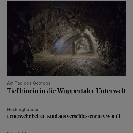
Tief hinein in die Wuppertaler Unterwelt
Am Tag des Geotops
Tief hinein in die Wuppertaler Unterwelt
Heckinghausen
Feuerwehr befreit Kind aus verschlossenem VW Bulli
Feuerwehr befreit Kind aus verschlossenem VW Bulli