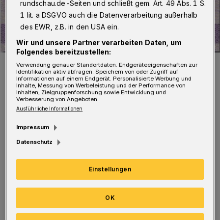
rundschau.de-Seiten und schließt gem. Art. 49 Abs. 1 S.
1 lit. a DSGVO auch die Datenverarbeitung außerhalb
des EWR, z.B. in den USA ein.
Wir und unsere Partner verarbeiten Daten, um
Folgendes bereitzustellen:
Der Schein zum Geburtstag. Das Foto stammt von Otto Krschak.
Verwendung genauer Standortdaten. Endgeräteeigenschaften zur
Identifikation aktiv abfragen. Speichern von oder Zugriff auf
Foto: Sportstadt Wuppertal
Informationen auf einem Endgerät. Personalisierte Werbung und
Inhalte, Messung von Werbeleistung und der Performance von
Inhalten, Zielgruppenforschung sowie Entwicklung und
Verbesserung von Angeboten.
Ausführliche Informationen
Impressum
Er ist ab dem 13. November 2021 im Fanshop
Datenschutz
des WSV in der Elberfelder Rathaus Galerie
sowie bei der Wuppertal Touristik (Alte
Einstellungen
Freiheit 23) zum Preis von vier Euro erhältlich.
Die Scheine sind einzeln nummeriert, das
OK
Kontingent ist begrenzt.