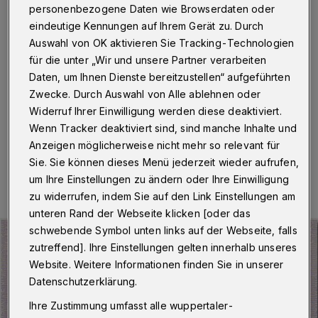
Pröpper
personenbezogene Daten wie Browserdaten oder
eindeutige Kennungen auf Ihrem Gerät zu. Durch
Wuppertal
·
Günter Pröpper, ehemalige Bundesliga-
Auswahl von OK aktivieren Sie Tracking-Technologien
Torjäger des Wuppertaler SV, feiert am 8. Dezember
für die unter „Wir und unsere Partner verarbeiten
2021 seinen 80. Geburtstag. Die Initiative „Sportstadt
Daten, um Ihnen Dienste bereitzustellen“ aufgeführten
Wuppertal“ gibt aus diesem Anlass einen 0-Euro-
Zwecke. Durch Auswahl von Alle ablehnen oder
Souvenirschein heraus.
Widerruf Ihrer Einwilligung werden diese deaktiviert.
Wenn Tracker deaktiviert sind, sind manche Inhalte und
Anzeigen möglicherweise nicht mehr so relevant für
09.11.2021 , 13:38 Uhr
Eine Minute Lesezeit
Sie. Sie können dieses Menü jederzeit wieder aufrufen,
um Ihre Einstellungen zu ändern oder Ihre Einwilligung
zu widerrufen, indem Sie auf den Link Einstellungen am
unteren Rand der Webseite klicken [oder das
schwebende Symbol unten links auf der Webseite, falls
zutreffend]. Ihre Einstellungen gelten innerhalb unseres
Website. Weitere Informationen finden Sie in unserer
Datenschutzerklärung.
Ihre Zustimmung umfasst alle wuppertaler-