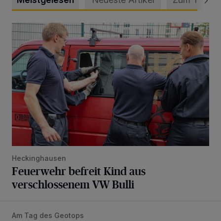
Feuerwehr befreit Kind aus verschlossenem VW Bulli
Heckinghausen
Feuerwehr befreit Kind aus
verschlossenem VW Bulli
Am Tag des Geotops
Tief hinein in die Wuppertaler Unterwelt