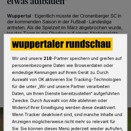
etwas aufbauen“
Wuppertal
·
Eigentlich müsste der Cronenberger SC in
der kommenden Saison in der Fußball-Landesliga
antreten. Als die Spielzeit im März abgebrochen wurde,
lag das Team in der Oberliga auf einem Abstiegsplatz.
Die Corona-Pandemie „rettete“ den CSC vor dem
Gang in die Sechstklassigkeit. Nun folgt der Neustart.
„Wir wollen hier mit einer jungen Mannschaft etwas
aufbauen“, kündigt der neue Trainer Axel Kilz an.
Wir und unsere
218
-Partner speichern und greifen auf
personenbezogene Daten wie Browserdaten oder
eindeutige Kennungen auf Ihrem Gerät zu. Durch
Auswahl von OK aktivieren Sie Tracking-Technologien
28.07.2020 , 20:38 Uhr
2 Minuten Lesezeit
für die unter „Wir und unsere Partner verarbeiten
Daten, um Ihnen Dienste bereitzustellen“ aufgeführten
Zwecke. Durch Auswahl von Alle ablehnen oder
Widerruf Ihrer Einwilligung werden diese deaktiviert.
Wenn Tracker deaktiviert sind, sind manche Inhalte und
Anzeigen möglicherweise nicht mehr so relevant für
Sie. Sie können dieses Menü jederzeit wieder aufrufen,