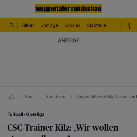
Bilder
Umfrage
Lokales
Stadtteile
Sport
Le
Sport
Sporttexte
Vorgestellt: Axel Kilz, Trainer v
Fußball-Oberliga
CSC-Trainer Kilz: „Wir wollen