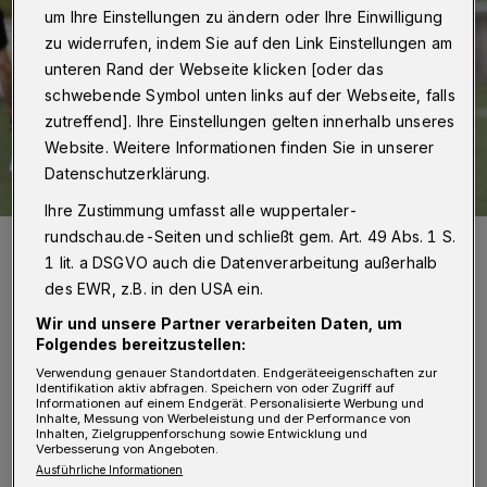
um Ihre Einstellungen zu ändern oder Ihre Einwilligung
zu widerrufen, indem Sie auf den Link Einstellungen am
unteren Rand der Webseite klicken [oder das
schwebende Symbol unten links auf der Webseite, falls
zutreffend]. Ihre Einstellungen gelten innerhalb unseres
Website. Weitere Informationen finden Sie in unserer
Datenschutzerklärung.
Ihre Zustimmung umfasst alle wuppertaler-
rundschau.de-Seiten und schließt gem. Art. 49 Abs. 1 S.
Axel Kilz gibt an der Hauptstraße nun die Richtung an.
1 lit. a DSGVO auch die Datenverarbeitung außerhalb
Foto: Dirk Freund
des EWR, z.B. in den USA ein.
Wir und unsere Partner verarbeiten Daten, um
Folgendes bereitzustellen:
Verwendung genauer Standortdaten. Endgeräteeigenschaften zur
Identifikation aktiv abfragen. Speichern von oder Zugriff auf
Von Jörn Koldehoff
Informationen auf einem Endgerät. Personalisierte Werbung und
Inhalte, Messung von Werbeleistung und der Performance von
Inhalten, Zielgruppenforschung sowie Entwicklung und
D
Verbesserung von Angeboten.
er Auftakt in die Testspiel-Serie verlief
Ausführliche Informationen