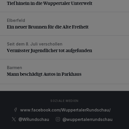
Tief hinein in die Wuppertaler Unterwelt
Elberfeld
Ein neuer Brunnen für die Alte Freiheit
Ein neuer Brunnen für die Alte Freiheit
Seit dem 8. Juli verschollen
Vermisster Jugendlicher tot aufgefunden
Vermisster Jugendlicher tot aufgefunden
Barmen
Mann beschädigt Autos in Parkhaus
Mann beschädigt Autos in Parkhaus
SOZIALE MEDIEN
www.facebook.com/WuppertalerRundschau/
@WRundschau
@wuppertalerrundschau