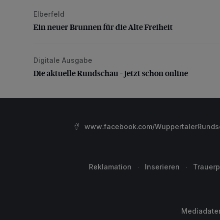
Elberfeld
Ein neuer Brunnen für die Alte Freiheit
Ein neuer Brunnen für die Alte Freiheit
Digitale Ausgabe
Die aktuelle Rundschau – jetzt schon online
Die aktuelle Rundschau – jetzt schon online
www.facebook.com/WuppertalerRunds
Reklamation
Inserieren
Trauerp
Mediadate