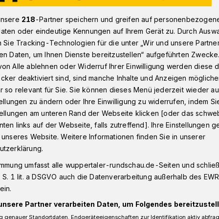
unsere
218
-Partner speichern und greifen auf personenbezogen
aten oder eindeutige Kennungen auf Ihrem Gerät zu. Durch Ausw
essekonferenz des Fußball-Regionalligisten WSV zur Finanzlage
n Sie Tracking-Technologien für die unter „Wir und unsere Partne
en Daten, um Ihnen Dienste bereitzustellen“ aufgeführten Zwecke
on Alle ablehnen oder Widerruf Ihrer Einwilligung werden diese de
cker deaktiviert sind, sind manche Inhalte und Anzeigen möglich
r so relevant für Sie. Sie können dieses Menü jederzeit wieder au
onferenz im
tellungen zu ändern oder Ihre Einwilligung zu widerrufen, indem Si
stellungen am unteren Rand der Webseite klicken [oder das schw
ten links auf der Webseite, falls zutreffend]. Ihre Einstellungen g
 unseres Website. Weitere Informationen finden Sie in unserer
utzerklärung.
inanziell um den angeschlagegen Fußball-
immung umfasst alle wuppertaler-rundschau.de-Seiten und schließt
er SV? Darum geht es am Freitag (10. Mai
 S. 1 lit. a DSGVO auch die Datenverarbeitung außerhalb des EWR, 
r Pressekonferenz des Vereins. Die
ein.
Liveticker.
unsere Partner verarbeiten Daten, um Folgendes bereitzustell
 genauer Standortdaten. Endgeräteeigenschaften zur Identifikation aktiv abfra