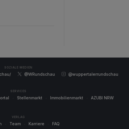
SOZIALE MEDIEN
chau/
@WRundschau
@wuppertalerrundschau
SERVICES
ortal
Stellenmarkt
Immobilienmarkt
AZUBI NRW
VERLAG
n
Team
Karriere
FAQ