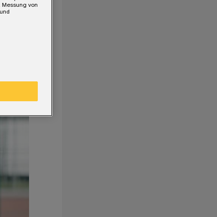
e, Messung von
 und