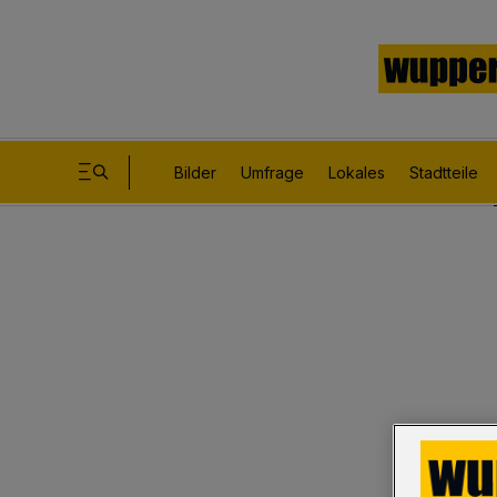
Bilder
Umfrage
Lokales
Stadtteile