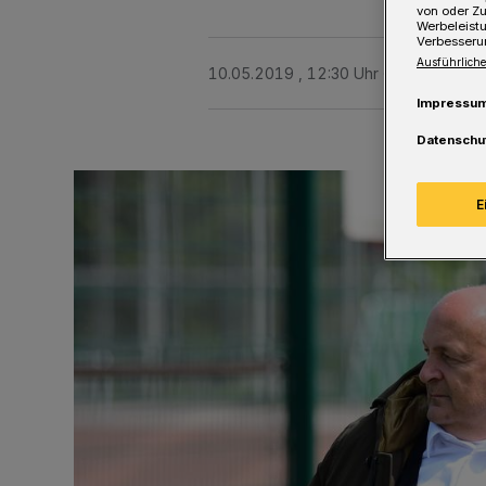
von oder Zu
Werbeleist
Verbesseru
Ausführliche
10.05.2019 , 12:30 Uhr
Eine Minute 
Impressu
Datenschu
E