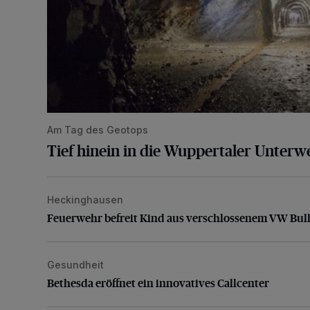
Am Tag des Geotops
Tief hinein in die Wuppertaler Unterwe
Heckinghausen
Feuerwehr befreit Kind aus verschlossenem VW Bulli
Feuerwehr befreit Kind aus verschlossenem VW Bull
Gesundheit
Bethesda eröffnet ein innovatives Callcenter
Bethesda eröffnet ein innovatives Callcenter