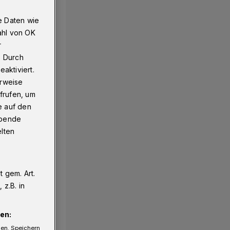
e Daten wie
ahl von OK
r
. Durch
aktiviert.
erweise
frufen, um
e auf den
ebende
elten
 gem. Art.
z.B. in
en:
gen. Speichern