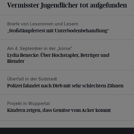
Vermisster Jugendlicher tot aufgefunden
Briefe von Leserinnen und Lesern
„Stoßdämpfertest mit Unterbodenbehandlung“
„Stoßdämpfertest mit Unterbodenbehandlung“
Am 4. September in der „börse“
Lydia Benecke: Über Hochstapler, Betrüger und Blender
Lydia Benecke: Über Hochstapler, Betrüger und
Blender
Überfall in der Südstadt
Polizei fahndet nach Dieb mit sehr schlechten Zähnen
Polizei fahndet nach Dieb mit sehr schlechten Zähnen
Projekt in Wuppertal
Kindern zeigen, dass Gemüse vom Acker kommt
Kindern zeigen, dass Gemüse vom Acker kommt