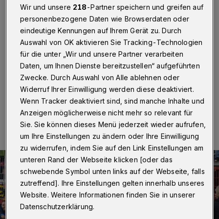
Fortuna Köln
Wir und unsere
218
-Partner speichern und greifen auf
personenbezogene Daten wie Browserdaten oder
Wuppertal
·
Der Fußball-Regionalligist Wuppertaler SV
eindeutige Kennungen auf Ihrem Gerät zu. Durch
strebt seinen sechsten Punktspielsieg in Folge an.
Auswahl von OK aktivieren Sie Tracking-Technologien
Gegner am Samstag (19. November 2022) ist der SC
für die unter „Wir und unsere Partner verarbeiten
Fortuna Köln. Die Partie beginnt um 14 Uhr im Stadion
am Zoo.
Daten, um Ihnen Dienste bereitzustellen“ aufgeführten
Zwecke. Durch Auswahl von Alle ablehnen oder
Widerruf Ihrer Einwilligung werden diese deaktiviert.
Wenn Tracker deaktiviert sind, sind manche Inhalte und
19.11.2022 , 08:00 Uhr
Eine Minute Lesezeit
Anzeigen möglicherweise nicht mehr so relevant für
Sie. Sie können dieses Menü jederzeit wieder aufrufen,
um Ihre Einstellungen zu ändern oder Ihre Einwilligung
zu widerrufen, indem Sie auf den Link Einstellungen am
unteren Rand der Webseite klicken [oder das
schwebende Symbol unten links auf der Webseite, falls
zutreffend]. Ihre Einstellungen gelten innerhalb unseres
Website. Weitere Informationen finden Sie in unserer
Datenschutzerklärung.