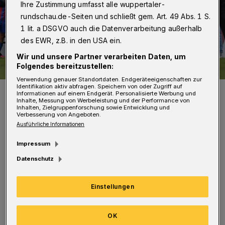
Ihre Zustimmung umfasst alle wuppertaler-
rundschau.de-Seiten und schließt gem. Art. 49 Abs. 1 S.
1 lit. a DSGVO auch die Datenverarbeitung außerhalb
des EWR, z.B. in den USA ein.
Wir und unsere Partner verarbeiten Daten, um
Folgendes bereitzustellen:
Verwendung genauer Standortdaten. Endgeräteeigenschaften zur
Identifikation aktiv abfragen. Speichern von oder Zugriff auf
Der WSV feierte in Münster mit den Fans.
Informationen auf einem Endgerät. Personalisierte Werbung und
Foto: Dirk Freund
Inhalte, Messung von Werbeleistung und der Performance von
Inhalten, Zielgruppenforschung sowie Entwicklung und
Verbesserung von Angeboten.
Ausführliche Informationen
Impressum
D
Datenschutz
er WSV tritt mit dem Schwung des 1:0-
Erfolgs im Spitzenspiel beim
Einstellungen
Tabellenführer Preußen Münster an. Fortuna
Köln galt vor Saisonbeginn als Mitfavorit.
OK