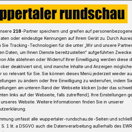
ndball-Bundesligist BHC am Samstag zu Gast in Hamm
unsere
218
-Partner speichern und greifen auf personenbezogen
aten oder eindeutige Kennungen auf Ihrem Gerät zu. Durch Ausw
n Sie Tracking-Technologien für die unter „Wir und unsere Partne
amm
en Daten, um Ihnen Dienste bereitzustellen“ aufgeführten Zwecke
ös den Pflichtsieg
on Alle ablehnen oder Widerruf Ihrer Einwilligung werden diese de
cker deaktiviert sind, sind manche Inhalte und Anzeigen möglich
r so relevant für Sie. Sie können dieses Menü jederzeit wieder au
tellungen zu ändern oder Ihre Einwilligung zu widerrufen, indem Si
stellungen am unteren Rand der Webseite klicken [oder das schw
ten links auf der Webseite, falls zutreffend]. Ihre Einstellungen g
undesligist Bergischer HC hat am
 unseres Website. Weitere Informationen finden Sie in unserer
Westpress-Arena) die große Chance,
utzerklärung.
zu den Abstiegsrängen zu verschaffen.
immung umfasst alle wuppertaler-rundschau.de-Seiten und schließt
hlusslicht ASV Hamm-Westfalen nötig.
 S. 1 lit. a DSGVO auch die Datenverarbeitung außerhalb des EWR, 