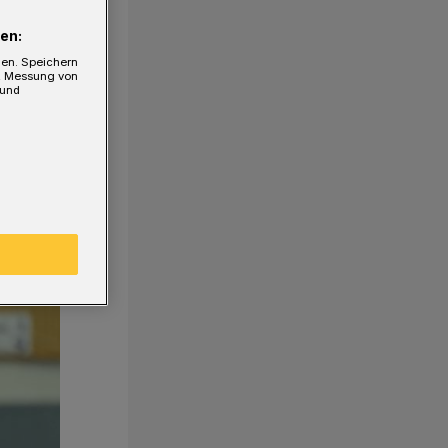
en:
gen. Speichern
e, Messung von
 und