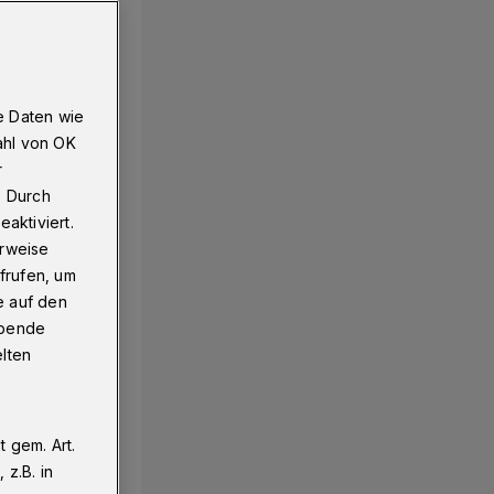
e Daten wie
ahl von OK
r
. Durch
aktiviert.
erweise
frufen, um
e auf den
ebende
elten
 gem. Art.
z.B. in