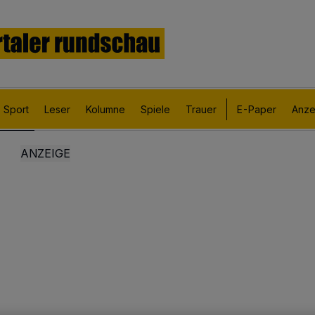
Sport
Leser
Kolumne
Spiele
Trauer
E-Paper
Anze