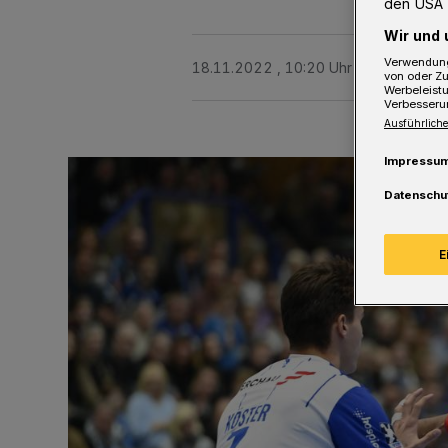
den USA 
Wir und 
Verwendung
18.11.2022 , 10:20 Uhr
3 Minuten Le
von oder Zu
Werbeleist
Verbesseru
Ausführliche
Impressu
Datenschu
E