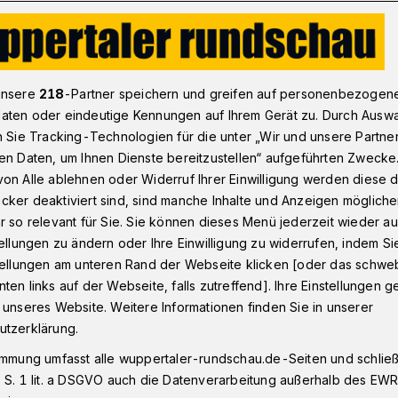
ndball-Bundesligist BHC vor Duellen auf Augenhöhe​
unsere
218
-Partner speichern und greifen auf personenbezogen
aten oder eindeutige Kennungen auf Ihrem Gerät zu. Durch Ausw
n Sie Tracking-Technologien für die unter „Wir und unsere Partne
 Wetzlar
en Daten, um Ihnen Dienste bereitzustellen“ aufgeführten Zwecke
len auf
on Alle ablehnen oder Widerruf Ihrer Einwilligung werden diese de
cker deaktiviert sind, sind manche Inhalte und Anzeigen möglich
r so relevant für Sie. Sie können dieses Menü jederzeit wieder au
tellungen zu ändern oder Ihre Einwilligung zu widerrufen, indem Si
stellungen am unteren Rand der Webseite klicken [oder das schw
ten links auf der Webseite, falls zutreffend]. Ihre Einstellungen g
undesligist Bergischer HC steht vor
 unseres Website. Weitere Informationen finden Sie in unserer
t. An den kommenden vier Wochenenden
utzerklärung.
trahenten auf Augenhöhe. Den Anfang
immung umfasst alle wuppertaler-rundschau.de-Seiten und schließt
mber 2022) ab 16:05 Uhr in der
 S. 1 lit. a DSGVO auch die Datenverarbeitung außerhalb des EWR, 
HSG Wetzlar. Ähnlich wie die Löwen