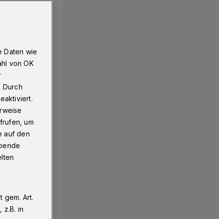
e Daten wie
ahl von OK
r
. Durch
aktiviert.
erweise
frufen, um
e auf den
ebende
elten
 gem. Art.
z.B. in