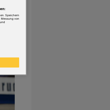
en:
gen. Speichern
e, Messung von
 und