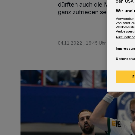
den USA 
dürften auch die Mittelhess
Wir und 
ganz zufrieden sein.
Verwendung
von oder Zu
Werbeleist
Verbesseru
Ausführliche
04.11.2022 , 16:45 Uhr
2 Minuten Le
Impressu
Datenschu
E