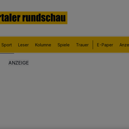
Sport
Leser
Kolumne
Spiele
Trauer
E-Paper
Anze