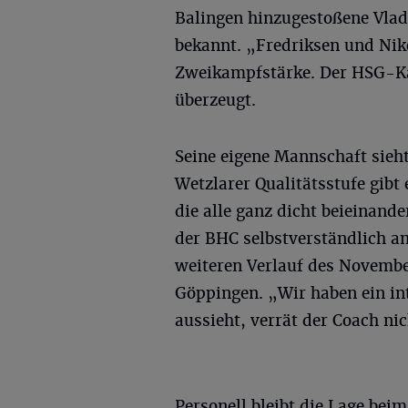
Balingen hinzugestoßene Vlad
bekannt. „Fredriksen und Niko
Zweikampfstärke. Der HSG-Kad
überzeugt.
Seine eigene Mannschaft sieh
Wetzlarer Qualitätsstufe gibt
die alle ganz dicht beieinand
der BHC selbstverständlich 
weiteren Verlauf des Novem
Göppingen. „Wir haben ein int
aussieht, verrät der Coach nich
Personell bleibt die Lage be