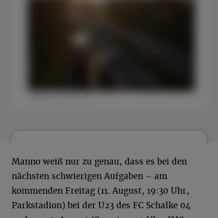
Ich bin damit einverstanden, dass mir Inhalte von
YouTube angezeigt werden.
Manno weiß nur zu genau, dass es bei den
nächsten schwierigen Aufgaben – am
Einverstanden
kommenden Freitag (11. August, 19:30 Uhr,
Parkstadion) bei der U23 des FC Schalke 04