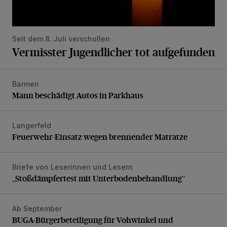
Seit dem 8. Juli verschollen
Vermisster Jugendlicher tot aufgefunden
Barmen
Mann beschädigt Autos in Parkhaus
Mann beschädigt Autos in Parkhaus
Langerfeld
Feuerwehr-Einsatz wegen brennender Matratze
Feuerwehr-Einsatz wegen brennender Matratze
Briefe von Leserinnen und Lesern
„Stoßdämpfertest mit Unterbodenbehandlung“
„Stoßdämpfertest mit Unterbodenbehandlung“
Ab September
BUGA-Bürgerbeteiligung für Vohwinkel und Nützenberg
BUGA-Bürgerbeteiligung für Vohwinkel und