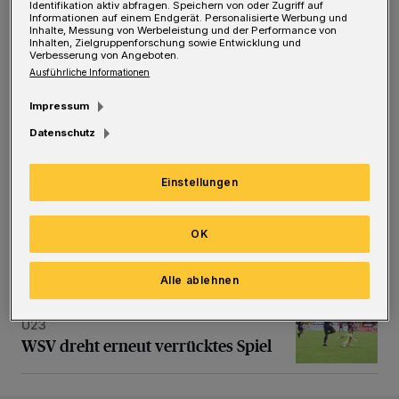
Identifikation aktiv abfragen. Speichern von oder Zugriff auf
durcheinandergewirbelt worden, inklusive des
Informationen auf einem Endgerät. Personalisierte Werbung und
Inhalte, Messung von Werbeleistung und der Performance von
Abgangs von Torjäger Serhat-Semih Güler
Inhalten, Zielgruppenforschung sowie Entwicklung und
Verbesserung von Angeboten.
zum Zweitligisten Hansa Rostock und von
Ausführliche Informationen
Spielmacher Marco Stiepermann als
Impressum
Spielertrainer zum Oberligisten ASC
Datenschutz
Dortmund. Das Team muss sich unter
Wettkampfbedingungen in den ganz konkreten
Einstellungen
Abläufen noch weiterhin finden. Fünf
Offensivtore liegen im Plan, zwei Gegentreffer
OK
in Unterzahl eher nicht.
Alle ablehnen
Fußball-RL: 3:2 (1:0) gegen Gladbachs
WSV dreht erneut verrücktes Spiel
U23
WSV dreht erneut verrücktes Spiel