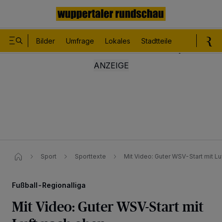
Bilder
Umfrage
Lokales
Stadtteile
Sport
Le
Sport
Sporttexte
Mit Video: Guter WSV-Start mit Lu
Fußball-Regionalliga
Mit Video: Guter WSV-Start mit