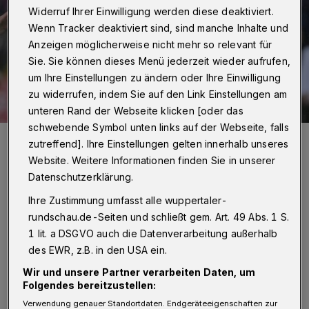
Widerruf Ihrer Einwilligung werden diese deaktiviert.
Wenn Tracker deaktiviert sind, sind manche Inhalte und
Anzeigen möglicherweise nicht mehr so relevant für
Sie. Sie können dieses Menü jederzeit wieder aufrufen,
um Ihre Einstellungen zu ändern oder Ihre Einwilligung
zu widerrufen, indem Sie auf den Link Einstellungen am
unteren Rand der Webseite klicken [oder das
schwebende Symbol unten links auf der Webseite, falls
Der Jubel nach dem Ausgleich.
zutreffend]. Ihre Einstellungen gelten innerhalb unseres
Foto: Dirk Freund
Website. Weitere Informationen finden Sie in unserer
Datenschutzerklärung.
Ihre Zustimmung umfasst alle wuppertaler-
rundschau.de-Seiten und schließt gem. Art. 49 Abs. 1 S.
1 lit. a DSGVO auch die Datenverarbeitung außerhalb
Von Jörn Koldehoff
des EWR, z.B. in den USA ein.
S
Wir und unsere Partner verarbeiten Daten, um
chließlich war der Kader in der
Folgendes bereitzustellen:
Sommerpause noch einmal kräftig
Verwendung genauer Standortdaten. Endgeräteeigenschaften zur