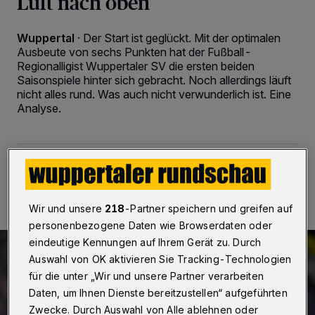
Luft nach oben
Wuppertal
·
Der Start ist geglückt. Mit der optimalen
Ausbeute von sechs Punkten hat der Fußball-
Regionalligist Wuppertaler SV die ersten beiden
Saisonspiele hinter sich gebracht. Noch allerdings läuft
nicht alles rund. Was auch nicht verwunderlich ist. Eine
Analyse.
06.08.2023 , 17:10 Uhr
2 Minuten Lesezeit
Wir und unsere
218
-Partner speichern und greifen auf
personenbezogene Daten wie Browserdaten oder
eindeutige Kennungen auf Ihrem Gerät zu. Durch
Auswahl von OK aktivieren Sie Tracking-Technologien
für die unter „Wir und unsere Partner verarbeiten
Daten, um Ihnen Dienste bereitzustellen“ aufgeführten
Zwecke. Durch Auswahl von Alle ablehnen oder