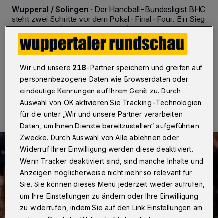
Wupperal / Solingen
·
Der Handball-Bundesligist BHC
steht zwei Schritte vor dem Pokal-Final-Four. Ein Sieg
am Mittwoch (28. Oktober 2015) im Achtelfinale bei
Zweitligist Nordhorn wäre aber auch ein wichtiges
Erfolgserlebnis für den Bundesliga-Abstiegskampf.
Wir und unsere
218
-Partner speichern und greifen auf
personenbezogene Daten wie Browserdaten oder
28.10.2015 , 20:33 Uhr
Eine Minute Lesezeit
eindeutige Kennungen auf Ihrem Gerät zu. Durch
Auswahl von OK aktivieren Sie Tracking-Technologien
für die unter „Wir und unsere Partner verarbeiten
Daten, um Ihnen Dienste bereitzustellen“ aufgeführten
Zwecke. Durch Auswahl von Alle ablehnen oder
Widerruf Ihrer Einwilligung werden diese deaktiviert.
Wenn Tracker deaktiviert sind, sind manche Inhalte und
Anzeigen möglicherweise nicht mehr so relevant für
Sie. Sie können dieses Menü jederzeit wieder aufrufen,
um Ihre Einstellungen zu ändern oder Ihre Einwilligung
zu widerrufen, indem Sie auf den Link Einstellungen am