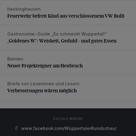
Heckinghausen
Feuerwehr befreit Kind aus verschlossenem VW Bulli
Feuerwehr befreit Kind aus verschlossenem VW Bulli
Gastronomie-Guide „So schmeckt Wuppertal!“
„Goldenes W“: Weisheit, Geduld – und gutes Essen
„Goldenes W“: Weisheit, Geduld – und gutes Essen
Barmen
Neuer Projekteigner am Heubruch
Neuer Projekteigner am Heubruch
Briefe von Leserinnen und Lesern
Verbesserungen wären möglich
Verbesserungen wären möglich
SOZIALE MEDIEN
www.facebook.com/WuppertalerRundschau/