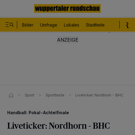
Bilder
Umfrage
Lokales
Stadtteile
Sport
Le
Sport
Sporttexte
Liveticker: Nordhorn - BHC
Handball: Pokal-Achtelfinale
Liveticker: Nordhorn - BHC