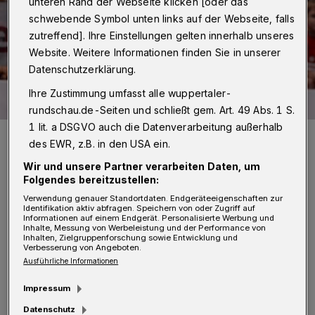
unteren Rand der Webseite klicken [oder das
schwebende Symbol unten links auf der Webseite, falls
zutreffend]. Ihre Einstellungen gelten innerhalb unseres
Website. Weitere Informationen finden Sie in unserer
Datenschutzerklärung.
Ihre Zustimmung umfasst alle wuppertaler-
rundschau.de-Seiten und schließt gem. Art. 49 Abs. 1 S.
1 lit. a DSGVO auch die Datenverarbeitung außerhalb
Frust bei Fabian Gutbrod: Neun Tore des Halbrechten reichten
des EWR, z.B. in den USA ein.
gegen den HSV nicht zum Sieg.
Foto: Dirk Freund
Wir und unsere Partner verarbeiten Daten, um
Folgendes bereitzustellen:
Verwendung genauer Standortdaten. Endgeräteeigenschaften zur
Identifikation aktiv abfragen. Speichern von oder Zugriff auf
Informationen auf einem Endgerät. Personalisierte Werbung und
Inhalte, Messung von Werbeleistung und der Performance von
Inhalten, Zielgruppenforschung sowie Entwicklung und
Von Roderich Trapp
Verbesserung von Angeboten.
Ausführliche Informationen
H
amburg ist für die Handballer das, was
Impressum
für die Fußballer Berlin ist: Der Pokal-
Datenschutz