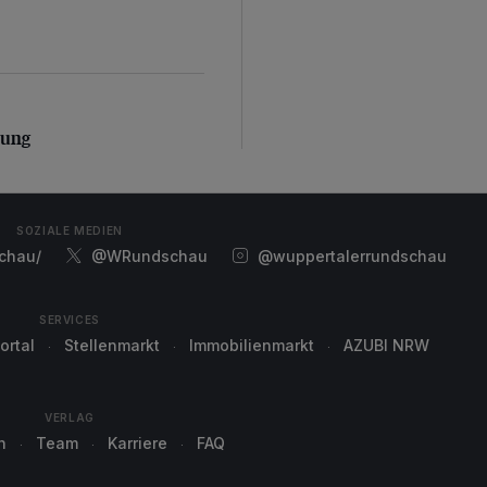
ung
zung
SOZIALE MEDIEN
chau/
@WRundschau
@wuppertalerrundschau
SERVICES
ortal
Stellenmarkt
Immobilienmarkt
AZUBI NRW
VERLAG
n
Team
Karriere
FAQ