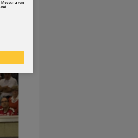
e, Messung von
 und