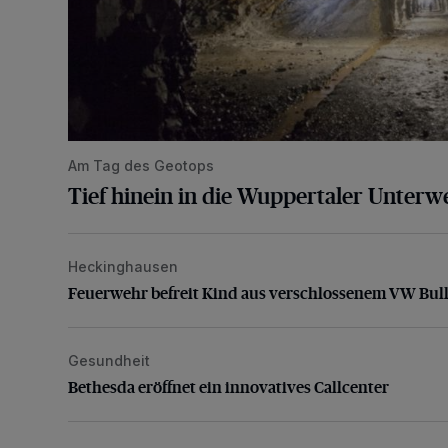
Am Tag des Geotops
Tief hinein in die Wuppertaler Unterwe
Heckinghausen
Feuerwehr befreit Kind aus verschlossenem VW Bulli
Feuerwehr befreit Kind aus verschlossenem VW Bull
Gesundheit
Bethesda eröffnet ein innovatives Callcenter
Bethesda eröffnet ein innovatives Callcenter