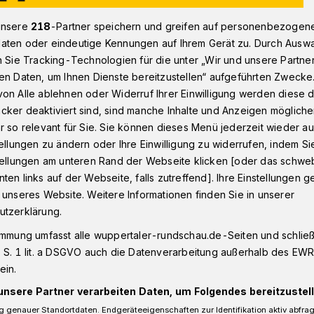
unsere
218
-Partner speichern und greifen auf personenbezogen
aten oder eindeutige Kennungen auf Ihrem Gerät zu. Durch Ausw
hansson zweiter BHC-Neuzugang
n Sie Tracking-Technologien für die unter „Wir und unsere Partne
en Daten, um Ihnen Dienste bereitzustellen“ aufgeführten Zwecke
on Alle ablehnen oder Widerruf Ihrer Einwilligung werden diese de
cker deaktiviert sind, sind manche Inhalte und Anzeigen möglich
r so relevant für Sie. Sie können dieses Menü jederzeit wieder au
weiter BHC-
tellungen zu ändern oder Ihre Einwilligung zu widerrufen, indem Si
stellungen am unteren Rand der Webseite klicken [oder das schw
ten links auf der Webseite, falls zutreffend]. Ihre Einstellungen g
 unseres Website. Weitere Informationen finden Sie in unserer
utzerklärung.
Handball-Bundesligist Bergischer HC hat
immung umfasst alle wuppertaler-rundschau.de-Seiten und schließt
 S. 1 lit. a DSGVO auch die Datenverarbeitung außerhalb des EWR, 
Hüttenberg für die kommende Saison
ein.
he Rückraumrechte unterschrieb einen
mer 2021.
unsere Partner verarbeiten Daten, um Folgendes bereitzustell
 genauer Standortdaten. Endgeräteeigenschaften zur Identifikation aktiv abfra