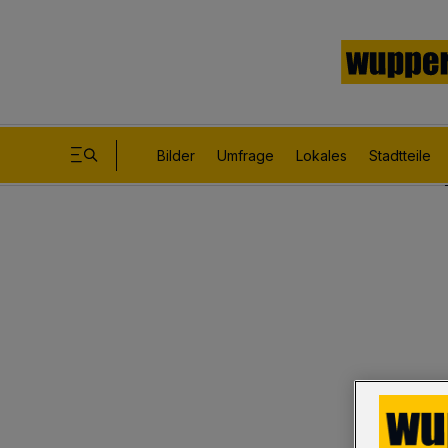
Bilder
Umfrage
Lokales
Stadtteile