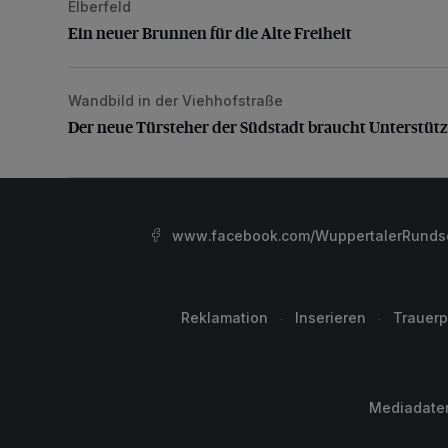
Elberfeld
Ein neuer Brunnen für die Alte Freiheit
Ein neuer Brunnen für die Alte Freiheit
Wandbild in der Viehhofstraße
Der neue Türsteher der Südstadt braucht Unterstütz
Der neue Türsteher der Südstadt braucht Unterstüt
www.facebook.com/WuppertalerRunds
Reklamation
Inserieren
Trauerp
Mediadate