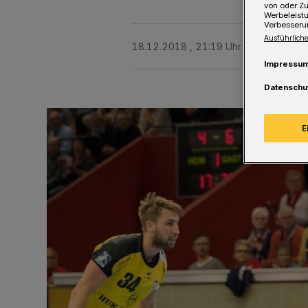
von oder Zu
Werbeleist
Verbesseru
Ausführliche
18.12.2018 , 21:19 Uhr
Eine Minute 
Impressu
Datenschu
E