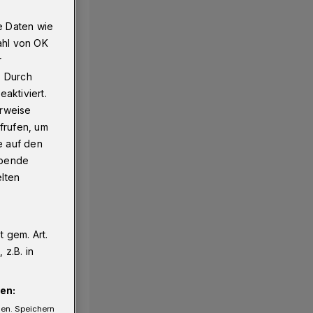
e Daten wie
ahl von OK
r
. Durch
aktiviert.
erweise
frufen, um
e auf den
ebende
elten
 gem. Art.
z.B. in
en:
gen. Speichern